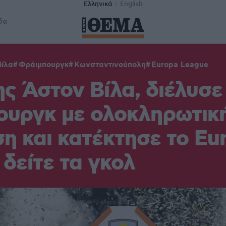
Ελληνικά
English
δα
Βίλα
Φράιμπουργκ
Κωνσταντινούπολη
Europa League
ης Άστον Βίλα, διέλυσε
ουργκ με ολοκληρωτικ
η και κατέκτησε το Eu
 δείτε τα γκολ