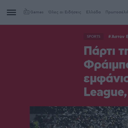
Games
Όλες οι Ειδήσεις
Ελλάδα
Πρωτοσέλι
Άστον 
SPORTS
Πάρτι τ
Φράιμπ
εμφάνισ
League,