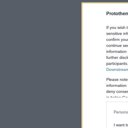
Protothe
If you wish 
sensitive in
confirm you
continue se
information 
further disc
participants
Downstream 
Please note
information 
deny consent
in below Go
Persona
I want t