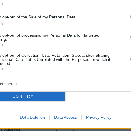
In
o opt-out of the Sale of my Personal Data.
In
to opt-out of processing my Personal Data for Targeted
ing.
In
o opt-out of Collection, Use, Retention, Sale, and/or Sharing
ersonal Data that Is Unrelated with the Purposes for which it
lected.
Ειδήσεις
Δημοφιλή
Σχολιασμέν
ΗΣΕΩΝ
In
consents
08.08.2026, 06:00
ισχύς έχει όρια»: Ο
Το μενού της ημέρας - Τι τρώμε
ατηγός του Τραμπ
CONFIRM
σήμερα Σάββατο (8/8/2026)
 από τον πόλεμο με
ο CNN
08.08.2026, 05:33
Στο χαμηλότερο επίπεδο της
Data Deletion
Data Access
Privacy Policy
δεκαετίας η αποψίλωση στον
έντε κινήσεις ματ
Αμαζόνιο, μειώθηκε κατά 37% σε
τε χαμηλά