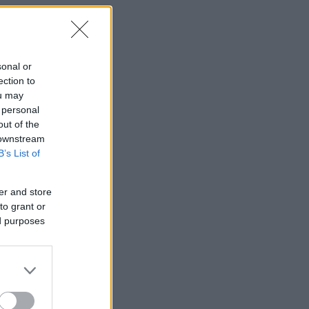
sonal or
ection to
ou may
 personal
out of the
 downstream
B’s List of
er and store
to grant or
ed purposes