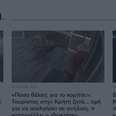
Η
07.08.2026, 18:22
07
«Πόσα θέλεις για το κορίτσι;»:
Β
ς
Τουρίστας στην Κρήτη ζητά... τιμή
Κ
για να ασελγήσει σε ανήλικη, τι
τ
καταγγέλλει ο ιδιοκτήτης
κ