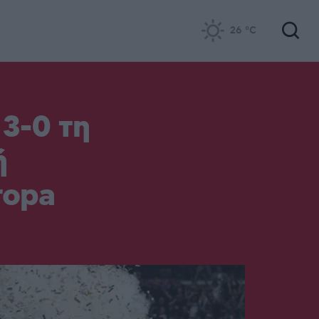
26
°C
 3-0 τη
ή
ropa