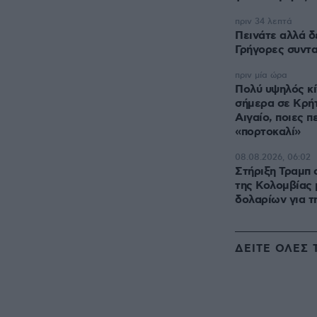
πριν 34 λεπτά
Πεινάτε αλλά δ
Γρήγορες συντα
πριν μία ώρα
Πολύ υψηλός κί
σήμερα σε Κρήτ
Αιγαίο, ποιες π
«πορτοκαλί»
08.08.2026, 06:02
Στήριξη Τραμπ 
της Κολομβίας 
δολαρίων για τ
ΔΕΙΤΕ ΟΛΕΣ 