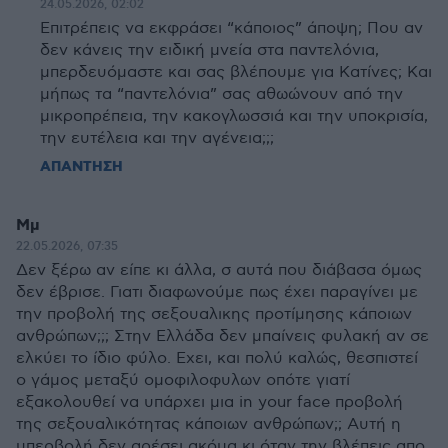
24.05.2026, 02:02
Επιτρέπεις να εκφράσει “κάποιος” άποψη; Που αν
δεν κάνεις την ειδική μνεία στα παντελόνια,
μπερδευόμαστε και σας βλέπουμε για Κατίνες; Και
μήπως τα “παντελόνια” σας αθωώνουν από την
μικροπρέπεια, την κακογλωσσιά και την υποκρισία,
την ευτέλεια και την αγένεια;;;
ΑΠΑΝΤΗΣΗ
Μμ
22.05.2026, 07:35
Δεν ξέρω αν είπε κι άλλα, σ αυτά που διάβασα όμως
δεν έβρισε. Γιατι διαφωνούμε πως έχει παραγίνει με
την προβολή της σεξουαλικης προτίμησης κάποιων
ανθρώπων;;; Στην Ελλάδα δεν μπαίνεις φυλακή αν σε
ελκύει το ίδιο φύλο. Εχει, και πολύ καλώς, θεσπιστεί
ο γάμος μεταξύ ομοφιλοφυλων οπότε γιατί
εξακολουθεί να υπάρχει μια in your face προβολή
της σεξουαλικότητας κάποιων ανθρώπων;; Αυτή η
υπερβολή δεν αρέσει ακόμα κι όταν την βλέπεις απο