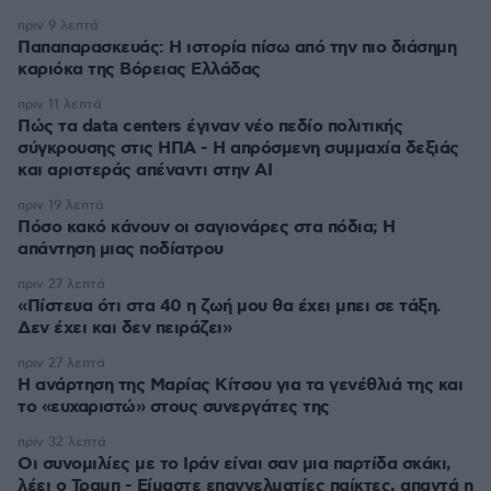
πριν 9 λεπτά
Παπαπαρασκευάς: Η ιστορία πίσω από την πιο διάσημη
καριόκα της Βόρειας Ελλάδας
πριν 11 λεπτά
Πώς τα data centers έγιναν νέο πεδίο πολιτικής
σύγκρουσης στις ΗΠΑ - Η απρόσμενη συμμαχία δεξιάς
και αριστεράς απέναντι στην AI
πριν 19 λεπτά
Πόσο κακό κάνουν οι σαγιονάρες στα πόδια; Η
απάντηση μιας ποδίατρου
πριν 27 λεπτά
«Πίστευα ότι στα 40 η ζωή μου θα έχει μπει σε τάξη.
Δεν έχει και δεν πειράζει»
πριν 27 λεπτά
Η ανάρτηση της Μαρίας Κίτσου για τα γενέθλιά της και
το «ευχαριστώ» στους συνεργάτες της
πριν 32 λεπτά
Οι συνομιλίες με το Ιράν είναι σαν μια παρτίδα σκάκι,
λέει ο Τραμπ - Είμαστε επαγγελματίες παίκτες, απαντά η