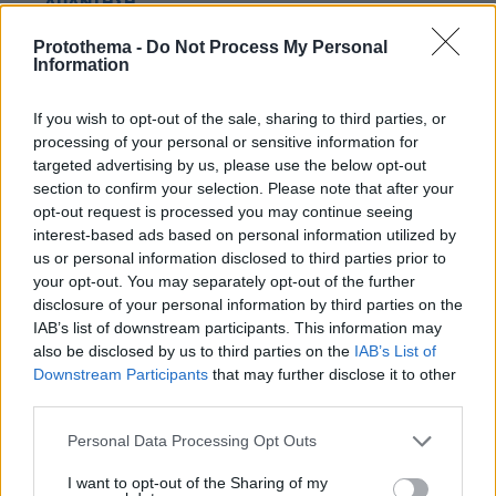
ΑΠΑΝΤΗΣΗ
Protothema -
Do Not Process My Personal
Information
Άποψή του...
22.05.2026, 06:53
αν και δεν είναι τόο σημαντικά αυτά... Για
If you wish to opt-out of the sale, sharing to third parties, or
αντιδράσεις... Και ξανά και ξανά... Τέλος πάντων.
processing of your personal or sensitive information for
targeted advertising by us, please use the below opt-out
(Παρακαλώ να δημοσιευθεί. Ευχαριστ
section to confirm your selection. Please note that after your
ΑΠΑΝΤΗΣΗ
opt-out request is processed you may continue seeing
interest-based ads based on personal information utilized by
us or personal information disclosed to third parties prior to
your opt-out. You may separately opt-out of the further
disclosure of your personal information by third parties on the
Το...
IAB’s list of downstream participants. This information may
22.05.2026, 05:34
also be disclosed by us to third parties on the
IAB’s List of
"πρότυπο"...
Downstream Participants
that may further disclose it to other
ΑΠΑΝΤΗΣΗ
third parties.
Please note that this website/app uses one or more Google
Personal Data Processing Opt Outs
Τραγική
services and may gather and store information including but
not limited to your visit or usage behaviour. You may click to
I want to opt-out of the Sharing of my
22.05.2026, 05:11