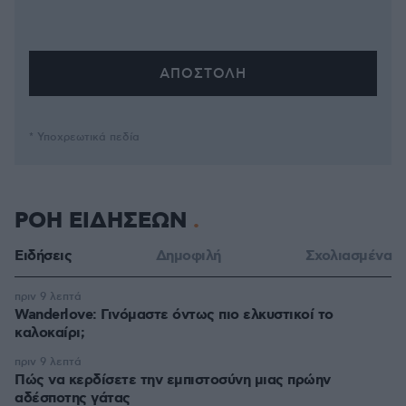
* Υποχρεωτικά πεδία
ΡΟΗ ΕΙΔΗΣΕΩΝ
Ειδήσεις
Δημοφιλή
Σχολιασμένα
πριν 9 λεπτά
Wanderlove: Γινόμαστε όντως πιο ελκυστικοί το
καλοκαίρι;
πριν 9 λεπτά
Πώς να κερδίσετε την εμπιστοσύνη μιας πρώην
αδέσποτης γάτας