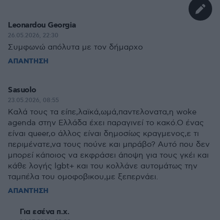
Leonardou Georgia
26.05.2026, 22:30
Συμφωνώ απόλυτα με τον δήμαρχο
ΑΠΑΝΤΗΣΗ
Sasuolo
23.05.2026, 08:55
Καλά τους τα είπε,λαϊκά,ωμά,παντελονατα,η woke
agenda στην Ελλάδα έχει παραγινεί το κακό.Ο ένας
είναι queer,ο άλλος είναι δημοσίως κραγμενος,ε τι
περιμένατε,να τους πούνε και μπράβο? Αυτό που δεν
μπορεί κάποιος να εκφράσει άποψη για τους γκέι και
κάθε λογής lgbt+ και του κολλάνε αυτομάτως την
ταμπέλα του ομοφοβικου,με ξεπερνάει.
ΑΠΑΝΤΗΣΗ
Για εσένα π.χ.