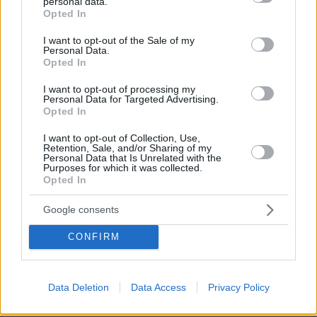
personal data.
grant or deny consent to Google and its third-party tags to
εικόνα για Ελλάδα είπε... Έλεος!.. Τι ακούμε... Μόνο
Opted In
use your data for below specified purposes in below Google
και μόνο για να βρίσουν και να είναι και στην
consent section.
δημοσιότητα για ανούσια πράγματα.
I want to opt-out of the Sale of my
Personal Data.
ΑΠΑΝΤΗΣΗ
Opted In
I want to opt-out of processing my
Personal Data for Targeted Advertising.
Αυτοπροκαλούνται
Opted In
22.05.2026, 05:07
να πουν για Eurovision ή οτιδήποτε.. για να βρίσουν.
I want to opt-out of Collection, Use,
Retention, Sale, and/or Sharing of my
ΑΠΑΝΤΗΣΗ
Personal Data that Is Unrelated with the
Purposes for which it was collected.
Opted In
@Αυτοπροκαλούνται...
22.05.2026, 05:38
Google consents
Ίσως ενοχλούνται και θέλουν να λένε και να
ξαναλένε...
CONFIRM
ΑΠΑΝΤΗΣΗ
Data Deletion
Data Access
Privacy Policy
@Αυτοπροκαλούνται
22.05.2026, 05:29