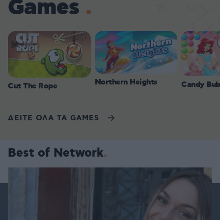
Games
Northern Heights
Candy Bub
Cut The Rope
ΔΕΙΤΕ ΟΛΑ ΤΑ GAMES
Best of Network