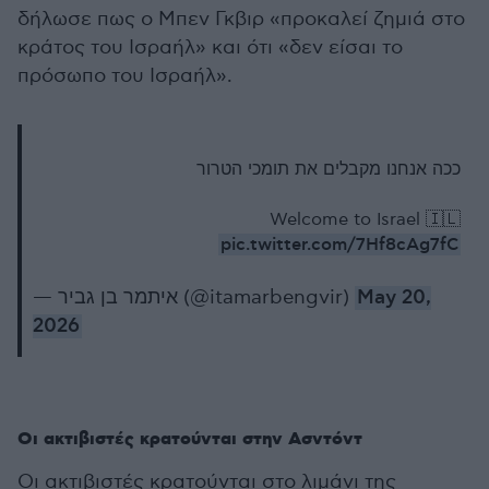
δήλωσε πως ο Μπεν Γκβιρ «προκαλεί ζημιά στο
κράτος του Ισραήλ» και ότι «δεν είσαι το
πρόσωπο του Ισραήλ».
ככה אנחנו מקבלים את תומכי הטרור
Welcome to Israel 🇮🇱
pic.twitter.com/7Hf8cAg7fC
— איתמר בן גביר (@itamarbengvir)
May 20,
2026
Οι ακτιβιστές κρατούνται στην Ασντόντ
Οι ακτιβιστές κρατούνται στο λιμάνι της