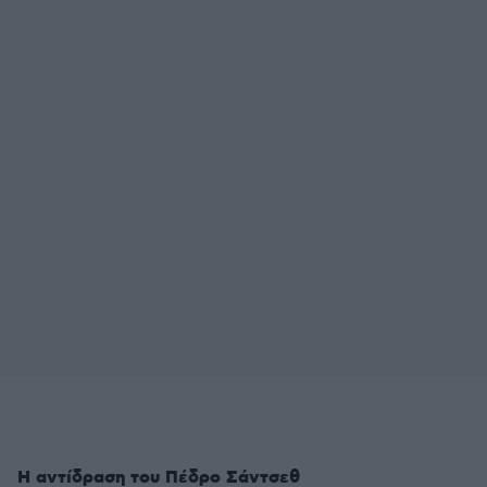
Η αντίδραση του Πέδρο Σάντσεθ