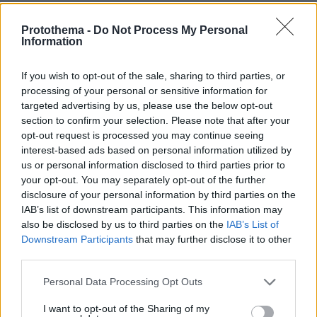
Η ιταλική κυβέρνηση χαρακτήρισε επίσης
Protothema -
Do Not Process My Personal
απαράδεκτη τη μεταχείριση των ακτιβιστών και
Information
ανακοίνωσε ότι θα καλέσει τον Ισραηλινό
πρέσβη για εξηγήσεις.
If you wish to opt-out of the sale, sharing to third parties, or
processing of your personal or sensitive information for
targeted advertising by us, please use the below opt-out
Σε κοινή δήλωση με σκληρό τόνο, η
section to confirm your selection. Please note that after your
πρωθυπουργός Τζιόρτζια Μελόνι και ο
opt-out request is processed you may continue seeing
υπουργός Εξωτερικών Αντόνιο Ταγιάνι
interest-based ads based on personal information utilized by
ανέφεραν ότι η Ιταλία «απαιτεί συγγνώμη για
us or personal information disclosed to third parties prior to
your opt-out. You may separately opt-out of the further
τη μεταχείριση» των ακτιβιστών και για την
disclosure of your personal information by third parties on the
«απόλυτη έλλειψη σεβασμού» προς τα
IAB’s list of downstream participants. This information may
αιτήματα της ιταλικής κυβέρνησης.
also be disclosed by us to third parties on the
IAB’s List of
Downstream Participants
that may further disclose it to other
third parties.
«Οι εικόνες του ισραηλινού υπουργού Μπεν
Γκβιρ είναι απαράδεκτες. Είναι απαράδεκτο
Please note that this website/app uses one or more Google
Personal Data Processing Opt Outs
αυτοί οι διαδηλωτές, μεταξύ των οποίων και
services and may gather and store information including but
not limited to your visit or usage behaviour. You may click to
I want to opt-out of the Sharing of my
πολλοί Ιταλοί πολίτες, να υφίστανται αυτή τη