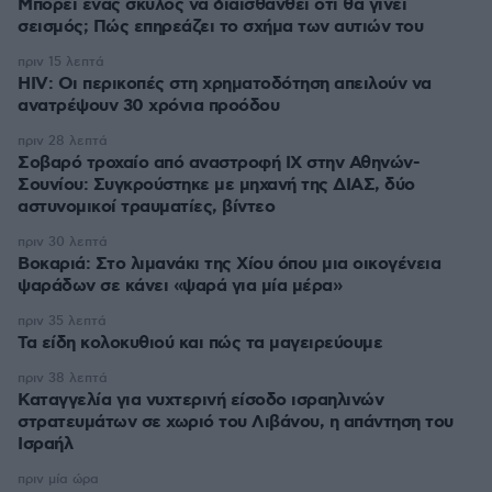
Μπορεί ένας σκύλος να διαισθανθεί ότι θα γίνει
σεισμός; Πώς επηρεάζει το σχήμα των αυτιών του
πριν 15 λεπτά
HIV: Οι περικοπές στη χρηματοδότηση απειλούν να
ανατρέψουν 30 χρόνια προόδου
πριν 28 λεπτά
Σοβαρό τροχαίο από αναστροφή ΙΧ στην Αθηνών-
Σουνίου: Συγκρούστηκε με μηχανή της ΔΙΑΣ, δύο
αστυνομικοί τραυματίες, βίντεο
πριν 30 λεπτά
Βοκαριά: Στο λιμανάκι της Χίου όπου μια οικογένεια
ψαράδων σε κάνει «ψαρά για μία μέρα»
πριν 35 λεπτά
Τα είδη κολοκυθιού και πώς τα μαγειρεύουμε
πριν 38 λεπτά
Καταγγελία για νυχτερινή είσοδο ισραηλινών
στρατευμάτων σε χωριό του Λιβάνου, η απάντηση του
Ισραήλ
πριν μία ώρα