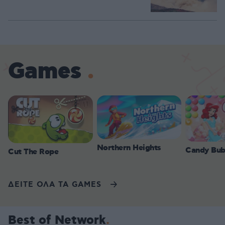
Games
Northern Heights
Candy Bub
Cut The Rope
ΔΕΙΤΕ ΟΛΑ ΤΑ GAMES
Best of Network