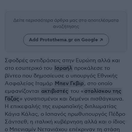
Δείτε περισσότερα άρθρα μας
στα αποτελέσματα
αναζήτησης
Add Protothema.gr on Google
Σφοδρές αντιδράσεις στην Ευρώπη αλλά και
στο εσωτερικό του
Ισραήλ
προκάλεσε το
βίντεο που δημοσίευσε ο υπουργός Εθνικής
Ασφαλείας Ιταμάρ
Μπεν Γκβιρ
, στο οποίο
εμφανίζονται
ακτιβιστές
του «
στολίσκου της
Γάζας
» γονατισμένοι και δεμένοι πισθάγκωνα.
Η επικεφαλής της ευρωπαϊκής διπλωματίας
Κάγια Κάλας, ο Ισπανός πρωθυπουργός Πέδρο
Σάντσεθ, η ιταλική κυβέρνηση αλλά και ο ίδιος
ο Μπενιαμίν Νετανιάχου επέκριναν τη στάση