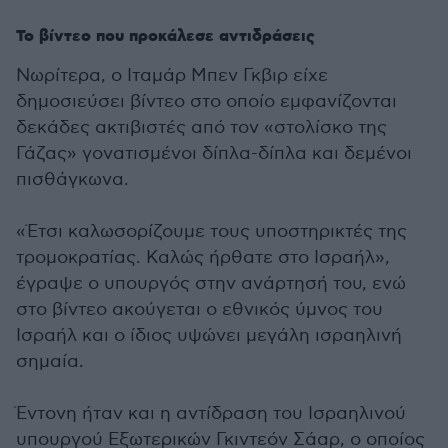
Το βίντεο που προκάλεσε αντιδράσεις
Νωρίτερα, ο Ιταμάρ Μπεν Γκβιρ είχε
δημοσιεύσει βίντεο στο οποίο εμφανίζονται
δεκάδες ακτιβιστές από τον «στολίσκο της
Γάζας» γονατισμένοι δίπλα-δίπλα και δεμένοι
πισθάγκωνα.
«Έτσι καλωσορίζουμε τους υποστηρικτές της
τρομοκρατίας. Καλώς ήρθατε στο Ισραήλ»,
έγραψε ο υπουργός στην ανάρτησή του, ενώ
στο βίντεο ακούγεται ο εθνικός ύμνος του
Ισραήλ και ο ίδιος υψώνει μεγάλη ισραηλινή
σημαία.
Έντονη ήταν και η αντίδραση του Ισραηλινού
υπουργού Εξωτερικών Γκιντεόν Σάαρ, ο οποίος