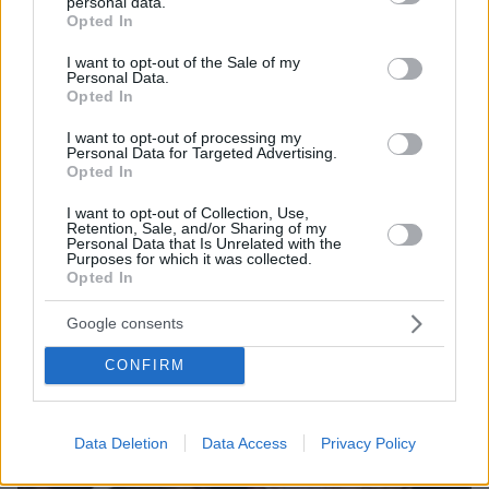
personal data.
grant or deny consent to Google and its third-party tags to
μεταχείριση που παραβιάζει την ανθρώπινη
Opted In
use your data for below specified purposes in below Google
αξιοπρέπειά τους», αναφέρεται στη δήλωση.
consent section.
I want to opt-out of the Sale of my
Personal Data.
Opted In
protothema.gr στο Google News
Ακολουθήστε το
I want to opt-out of processing my
και μάθετε πρώτοι όλες τις ειδήσεις
Personal Data for Targeted Advertising.
Opted In
Ειδήσεις
Δείτε όλες τις τελευταίες
από την Ελλάδα
I want to opt-out of Collection, Use,
και τον Κόσμο, τη στιγμή που συμβαίνουν, στο
Retention, Sale, and/or Sharing of my
Personal Data that Is Unrelated with the
Protothema.gr
Purposes for which it was collected.
Opted In
Σχετικά Άρθρα
Google consents
CONFIRM
Data Deletion
Data Access
Privacy Policy