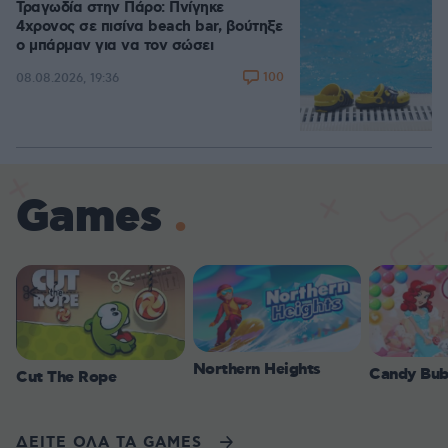
Τραγωδία στην Πάρο: Πνίγηκε
4χρονος σε πισίνα beach bar, βούτηξε
ο μπάρμαν για να τον σώσει
100
08.08.2026, 19:36
Games
Northern Heights
Candy Bub
Cut The Rope
ΔΕΙΤΕ ΟΛΑ ΤΑ GAMES