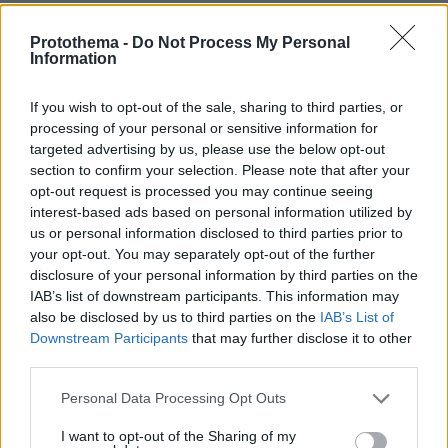
Protothema -
Do Not Process My Personal
Information
ΤΑ ΠΙΟ ΔΗΜΟΦΙΛΗ
If you wish to opt-out of the sale, sharing to third parties, or
processing of your personal or sensitive information for
targeted advertising by us, please use the below opt-out
section to confirm your selection. Please note that after your
opt-out request is processed you may continue seeing
interest-based ads based on personal information utilized by
us or personal information disclosed to third parties prior to
your opt-out. You may separately opt-out of the further
disclosure of your personal information by third parties on the
IAB’s list of downstream participants. This information may
also be disclosed by us to third parties on the
IAB’s List of
Downstream Participants
that may further disclose it to other
third parties.
Please note that this website/app uses one or more Google
Personal Data Processing Opt Outs
services and may gather and store information including but
not limited to your visit or usage behaviour. You may click to
I want to opt-out of the Sharing of my