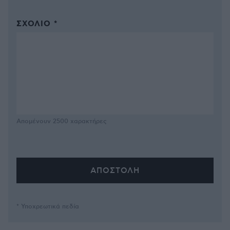
ΣΧΌΛΙΟ *
Απομένουν
2500
χαρακτήρες
* Υποχρεωτικά πεδία