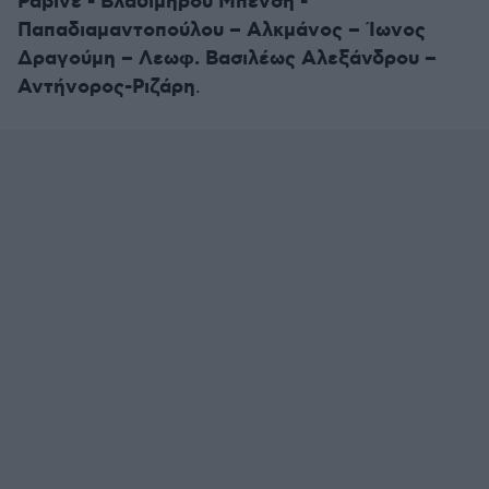
Ραβινέ - Βλαδίμηρου Μπένση -
Παπαδιαμαντοπούλου – Αλκμάνος – Ίωνος
Δραγούμη – Λεωφ. Βασιλέως Αλεξάνδρου –
Αντήνορος-Ριζάρη
.