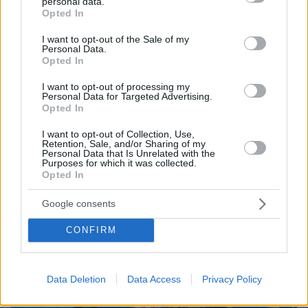
personal data.
grant or deny consent to Google and its third-party tags to
Opted In
use your data for below specified purposes in below Google
consent section.
I want to opt-out of the Sale of my
Personal Data.
Opted In
08.08.2026, 18:08
Μυστήριο 3.500 ετών στη Σαντορίνη: Ο 15χρονος
I want to opt-out of processing my
που δεν πρόλαβε να ξεφύγει από το τσουνάμι
Personal Data for Targeted Advertising.
μπορεί ν' αλλάξει τη χρονολογία της μεγάλης
Opted In
έκρηξης
I want to opt-out of Collection, Use,
Retention, Sale, and/or Sharing of my
Personal Data that Is Unrelated with the
Purposes for which it was collected.
Opted In
Google consents
CONFIRM
Data Deletion
Data Access
Privacy Policy