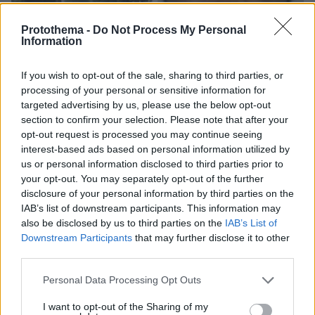
Protothema -
Do Not Process My Personal
Information
If you wish to opt-out of the sale, sharing to third parties, or
processing of your personal or sensitive information for
targeted advertising by us, please use the below opt-out
section to confirm your selection. Please note that after your
opt-out request is processed you may continue seeing
interest-based ads based on personal information utilized by
07.08.2026, 22:54
us or personal information disclosed to third parties prior to
Ο «Δράκος» του Λονδίνου: 40χρονος με
your opt-out. You may separately opt-out of the further
προβλήματα όρασης σκότωνε και βίαζε γυναίκες,
disclosure of your personal information by third parties on the
η αστυνομία τον είχε συλλάβει και τον άφησε
IAB’s list of downstream participants. This information may
ελεύθερο
also be disclosed by us to third parties on the
IAB’s List of
Downstream Participants
that may further disclose it to other
third parties.
Please note that this website/app uses one or more Google
Personal Data Processing Opt Outs
services and may gather and store information including but
not limited to your visit or usage behaviour. You may click to
I want to opt-out of the Sharing of my