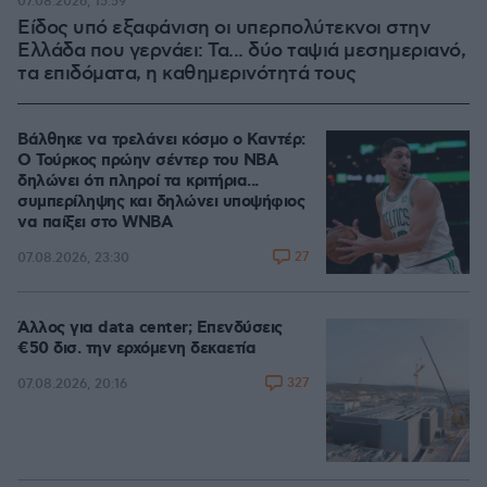
07.08.2026, 15:59
Είδος υπό εξαφάνιση οι υπερπολύτεκνοι στην
Ελλάδα που γερνάει: Τα... δύο ταψιά μεσημεριανό,
τα επιδόματα, η καθημερινότητά τους
Βάλθηκε να τρελάνει κόσμο ο Καντέρ:
Ο Τούρκος πρώην σέντερ του NBA
δηλώνει ότι πληροί τα κριτήρια...
συμπερίληψης και δηλώνει υποψήφιος
να παίξει στο WNBA
27
07.08.2026, 23:30
Άλλος για data center; Επενδύσεις
€50 δισ. την ερχόμενη δεκαετία
327
07.08.2026, 20:16