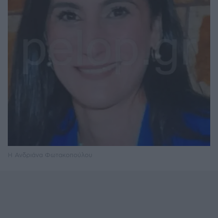
H Ανδριάνα Φωτακοπούλου