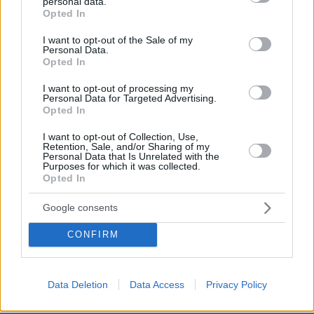
personal data.
grant or deny consent to Google and its third-party tags to
Opted In
use your data for below specified purposes in below Google
consent section.
I want to opt-out of the Sale of my
Personal Data.
Opted In
I want to opt-out of processing my
Personal Data for Targeted Advertising.
Opted In
I want to opt-out of Collection, Use,
Retention, Sale, and/or Sharing of my
Personal Data that Is Unrelated with the
Purposes for which it was collected.
Opted In
Google consents
CONFIRM
07.08.2026, 18:22
«Πόσα θέλεις για το κορίτσι;»: Τουρίστας στην
Κρήτη ζητά... τιμή για να ασελγήσει σε ανήλικη, τι
Data Deletion
Data Access
Privacy Policy
καταγγέλλει ο ιδιοκτήτης επιχείρησης