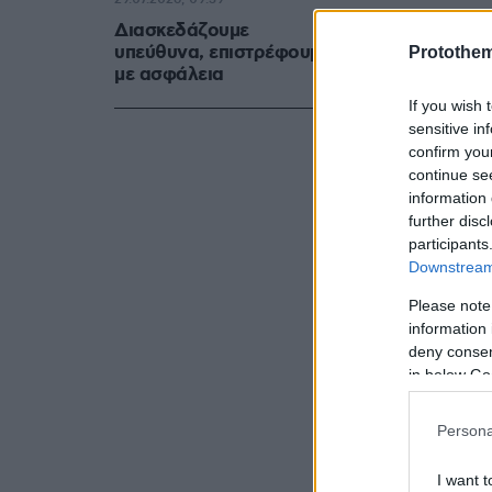
Διασκεδάζουμε
υπεύθυνα, επιστρέφουμε
Protothe
με ασφάλεια
If you wish 
sensitive in
confirm you
continue se
information 
further disc
participants
Downstream 
Please note
information 
deny consent
in below Go
Persona
I want t