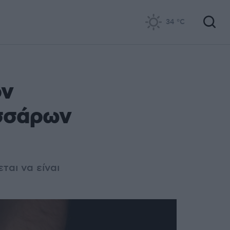
34
°C
ον
εσσάρων
ται να είναι