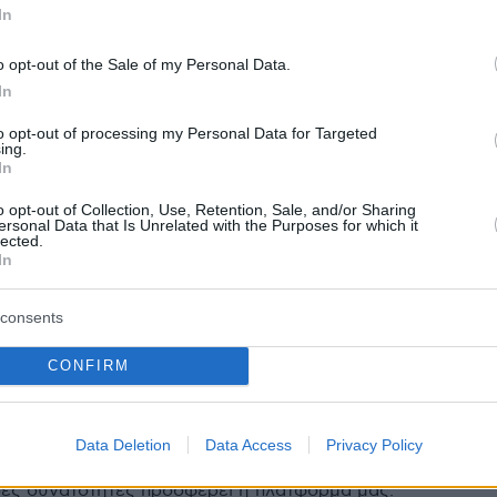
In
o opt-out of the Sale of my Personal Data.
protothema.gr στο Google News
το
και μάθετε πρώτοι
In
εις
to opt-out of processing my Personal Data for Targeted
Ειδήσεις
 τελευταίες
από την Ελλάδα και τον Κόσμο, τη
ing.
In
Protothema.gr
μβαίνουν, στο
o opt-out of Collection, Use, Retention, Sale, and/or Sharing
ersonal Data that Is Unrelated with the Purposes for which it
ΙΑ
ΠΡΟΣΘΗΚΗ ΣΧΟΛΙΟΥ
lected.
(1)
In
.05.2026, 17:02
consents
ημερινό κόσμο είναι δύσκολο να βρεις κάποιον ειλικρινή
CONFIRM
 πραγματική σχέση. Γι αυτό δημιουργήσαμε αυτόν τον
ια άνδρες όπως εσύ που έχουν ξεκάθαρες προσδοκίες.
ς εκτιμούν την υπευθυνότητα την ωριμότητα και την
πέναντι στον άλλον. Η διαδικασία εύρεσης του κατάλληλο
Data Deletion
Data Access
Privacy Policy
ολύ πιο εύκολη από όσο νομίζεις. Εγγράψου και πείσου
ες δυνατότητες προσφέρει η πλατφόρμα μας.