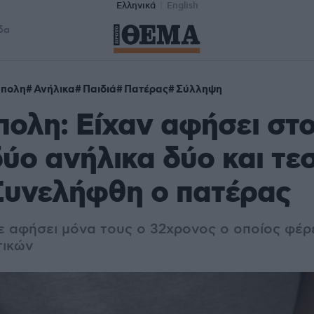
Ελληνικά
English
δα
ύπολη
Ανήλικα
Παιδιά
Πατέρας
Σύλληψη
ολη: Είχαν αφήσει στ
ύο ανήλικα δύο και τ
Συνελήφθη ο πατέρας
χε αφήσει μόνα τους ο 32χρονος ο οποίος φέρε
τικών