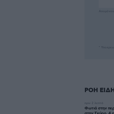
Απομένο
* Υποχρεω
ΡΟΗ ΕΙΔ
πριν 2 λεπτά
Φωτιά στην πε
στην Σκύρο, 4