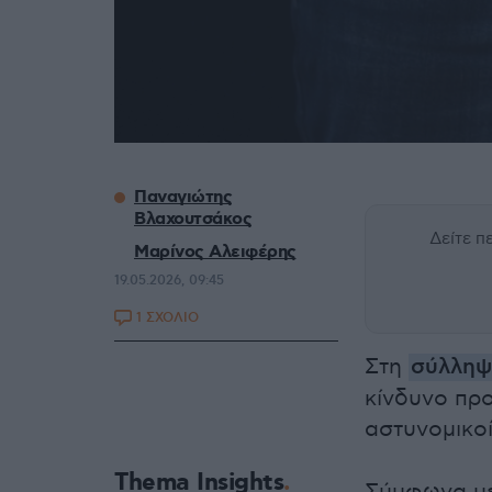
Παναγιώτης
Βλαχουτσάκος
Δείτε 
Μαρίνος Αλειφέρης
19.05.2026, 09:45
1 ΣΧΟΛΙΟ
Στη
σύλλη
κίνδυνο πρ
αστυνομικο
Thema Insights