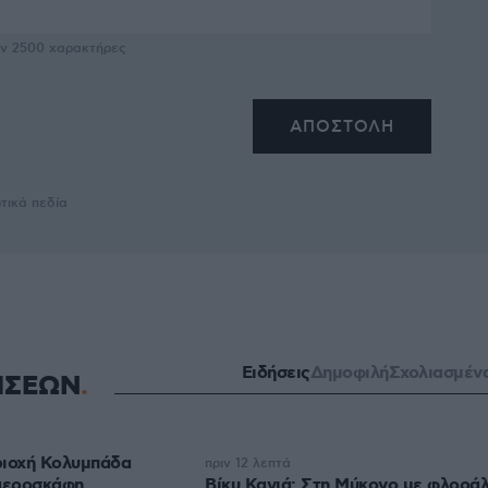
υν
2500
χαρακτήρες
τικά πεδία
Ειδήσεις
Δημοφιλή
Σχολιασμέν
ΗΣΕΩΝ
ριοχή Κολυμπάδα
πριν 12 λεπτά
 αεροσκάφη
Βίκυ Καγιά: Στη Μύκονο με φλορά