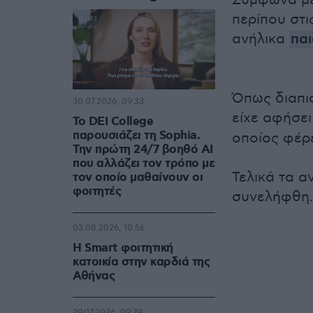
Σύμφωνα με
περίπου στι
ανήλικα
πα
Όπως διαπισ
30.07.2026, 09:33
είχε αφήσε
Το DEI College
παρουσιάζει τη Sophia.
οποίος φέρε
Την πρώτη 24/7 βοηθό AI
που αλλάζει τον τρόπο με
Τελικά τα α
τον οποίο μαθαίνουν οι
φοιτητές
συνελήφθη.
03.08.2026, 10:56
Η Smart φοιτητική
κατοικία στην καρδιά της
Αθήνας
29.07.2026, 09:39