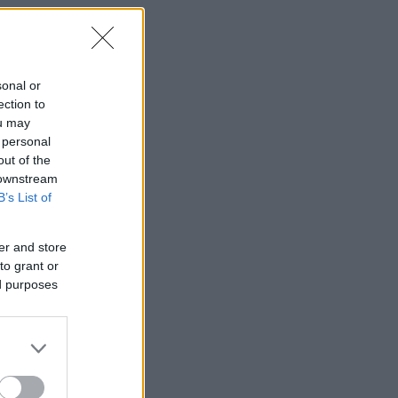
sonal or
ection to
ou may
 personal
out of the
 downstream
B’s List of
er and store
to grant or
ed purposes