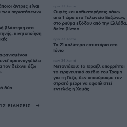
ποιοι άντρες είναι
πριν 33 λεπτά
ι των περιστάσεων»
Ουρές και καθυστερήσεις πάνω
από 1 ώρα στο Τελωνείο Ευζώνων,
στο ρεύμα εξόδου από την Ελλάδα,
λή βλάστηση στα
δείτε βίντεο
ηνής, κινητοποίηση
ικής
πριν 33 λεπτά
Τα 21 καλύτερα εστιατόρια στο
Ιόνιο
εξαφανισμένου
ενεΐ προαναγγέλλει
πριν 34 λεπτά
α τον δείχνει έξω
Νετανιάχου: Το Ισραήλ απορρίπτει
»
το ειρηνευτικό σχέδιο του Τραμπ
για τη Γάζα, δεν αποσύρουμε τον
στρατό μέχρι να αφοπλιστεί
πό δύο
εντελώς η Χαμάς
ΤΙΣ ΕΙΔΗΣΕΙΣ