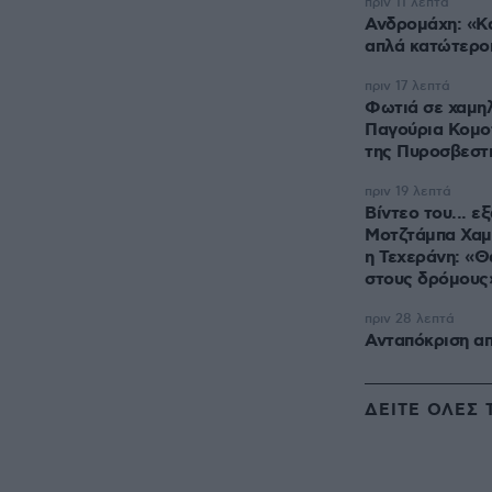
πριν 11 λεπτά
Ανδρομάχη: «Κά
απλά κατώτερο
πριν 17 λεπτά
Φωτιά σε χαμη
Παγούρια Κομοτ
της Πυροσβεστ
πριν 19 λεπτά
Βίντεο του... 
Μοτζτάμπα Χαμ
η Τεχεράνη: «Θ
στους δρόμους
πριν 28 λεπτά
Ανταπόκριση α
ΔΕΙΤΕ ΟΛΕΣ 