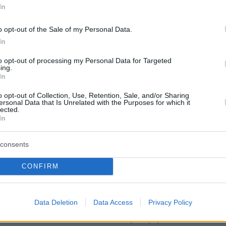
In
protothema.gr στο Google News
το
και μάθετε πρώτοι
o opt-out of the Sale of my Personal Data.
εις
In
Ειδήσεις
 τελευταίες
από την Ελλάδα και τον Κόσμο, τη
to opt-out of processing my Personal Data for Targeted
Protothema.gr
μβαίνουν, στο
ing.
In
o opt-out of Collection, Use, Retention, Sale, and/or Sharing
ersonal Data that Is Unrelated with the Purposes for which it
Ειδήσεις
Δημοφιλή
Σχολιασμέν
lected.
ΗΣΕΩΝ
In
κινηματογραφιστές στο Ιράν:
consents
στιφάδο. Έτσι το
«Ζούμε σε μια διαρκή αβεβαιότητα
υς γίνεται
έναν πόλεμο σε πλήρη κλιμάκωση»
CONFIRM
πριν 33 λεπτά
Μια βιοτεχνολόγος έχασε 10 κιλά
να περιμένουμε να
χωρίς να στερηθεί το αγαπημένο
Data Deletion
Data Access
Privacy Policy
 να κολυμπήσουμε;
της φαγητό – Οι 8 συνήθειες που
έκαναν τη διαφορά