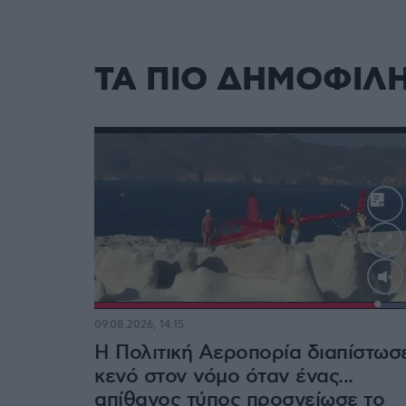
ΤΑ ΠΙΟ ΔΗΜΟΦΙΛ
Loaded
:
100.00%
09.08.2026, 14:15
Η Πολιτική Αεροπορία διαπίστωσ
κενό στον νόμο όταν ένας...
απίθανος τύπος προσγείωσε το