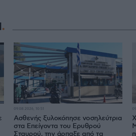
Η
09.08.2026, 10:51
09
ε
Ασθενής ξυλοκόπησε νοσηλεύτρια
Χ
στα Επείγοντα του Ερυθρού
Μ
Σταυρού, την άρπαξε από τα
π