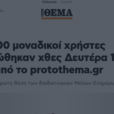
Ελληνικά
English
δα
00 μοναδικοί χρήστες
ώθηκαν χθες Δευτέρα 
πό το protothema.gr
πρώτη θέση των διαδικτυακών Μέσων Ενημέρ