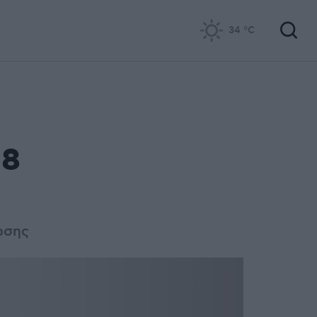
34
°C
18
ωσης