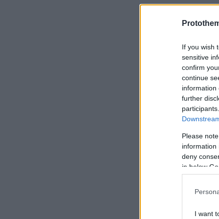
Protothe
If you wish 
sensitive in
confirm you
continue se
information 
further disc
participants
Downstream 
Please note
information 
deny consent
in below Go
Persona
I want t