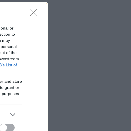
sonal or
ection to
ou may
 personal
out of the
 downstream
B’s List of
er and store
to grant or
ed purposes