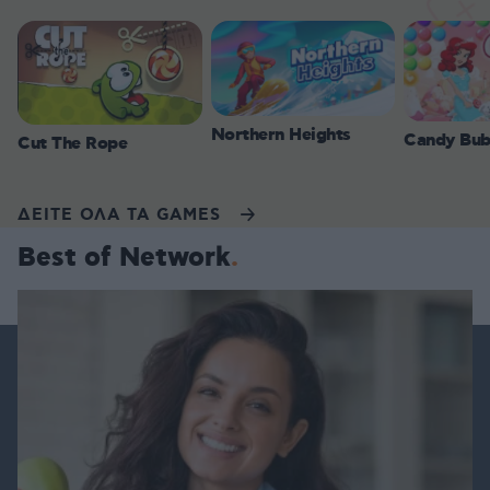
Northern Heights
Candy Bub
Cut The Rope
ΔΕΙΤΕ ΟΛΑ ΤΑ GAMES
Best of Network