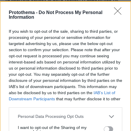
διεκδίκησε από μεγάλη αλυσίδα καταστημάτων
Protothema -
Do Not Process My Personal
πριν 18 λεπτά
Information
Ο εισαγγελέας του Αρείου Πάγου δεν ανασύρει από το
αρχείο την υπόθεση των τηλεφωνικών υποκλοπών
If you wish to opt-out of the sale, sharing to third parties, or
πριν 21 λεπτά
processing of your personal or sensitive information for
Κυριάκος Μητσοτάκης: Το πρώτο του και το αγαπημένο
targeted advertising by us, please use the below opt-out
του αυτοκίνητο
section to confirm your selection. Please note that after your
opt-out request is processed you may continue seeing
πριν 22 λεπτά
interest-based ads based on personal information utilized by
Καστός, Μεγανήσι, Κάλαμος: Ταξίδι στα καταπράσινα
νησιά κοντά στη Λευκάδα
us or personal information disclosed to third parties prior to
your opt-out. You may separately opt-out of the further
πριν 25 λεπτά
disclosure of your personal information by third parties on the
Νεκρός 64χρονος άνδρας σε πισίνα ξενοδοχείου στα
IAB’s list of downstream participants. This information may
Χανιά
also be disclosed by us to third parties on the
IAB’s List of
Downstream Participants
that may further disclose it to other
πριν 31 λεπτά
«Ζαΐρα»: Η ιστορία πίσω από τον εμβληματικό
third parties.
κινηματογράφο της λεωφόρου Γαλατσίου όπου
Please note that this website/app uses one or more Google
μεγάλωσαν γενιές Αθηναίων
Personal Data Processing Opt Outs
services and may gather and store information including but
πριν 31 λεπτά
not limited to your visit or usage behaviour. You may click to
I want to opt-out of the Sharing of my