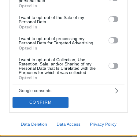
Αγώνας δρόμου για νέο εμβόλιο κατά του Έμπολα –
personal data.
grant or deny consent to Google and its third-party tags to
Opted In
Ξεκίνησαν οι δοκιμές σε ανθρώπους
use your data for below specified purposes in below Google
consent section.
πριν 32 λεπτά
I want to opt-out of the Sale of my
Personal Data.
Zendaya και Tom Holland: Γιόρτασαν τον γάμο τους με
Opted In
ένα άκρως ιδιωτικό πάρτι στην αγγλική εξοχή
I want to opt-out of processing my
πριν 35 λεπτά
Personal Data for Targeted Advertising.
Φωτιά στην Αττικοβοιωτία: Πάνω από 61.500
Opted In
στρέμματα κάηκαν τις νυχτερινές ώρες, δείτε χάρτες
I want to opt-out of Collection, Use,
Retention, Sale, and/or Sharing of my
Personal Data that Is Unrelated with the
ΔΕΙΤΕ ΟΛΕΣ ΤΙΣ ΕΙΔΗΣΕΙΣ
Purposes for which it was collected.
Opted In
Google consents
ΤΑ ΠΙΟ ΔΗΜΟΦΙΛΗ
CONFIRM
Data Deletion
Data Access
Privacy Policy