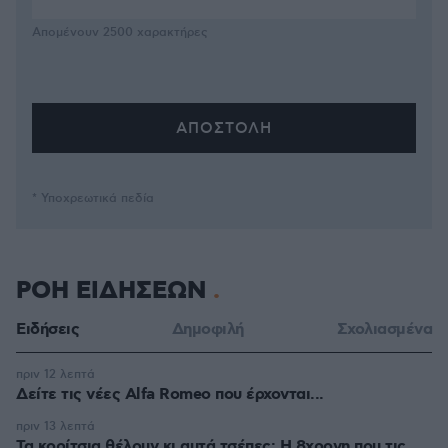
Απομένουν
2500
χαρακτήρες
* Υποχρεωτικά πεδία
ΡΟΗ ΕΙΔΗΣΕΩΝ
Ειδήσεις
Δημοφιλή
Σχολιασμένα
πριν 12 λεπτά
Δείτε τις νέες Alfa Romeo που έρχονται...
πριν 13 λεπτά
Τα κορίτσια θέλουν κι αυτά τσέπες: Η 8χρονη που τις