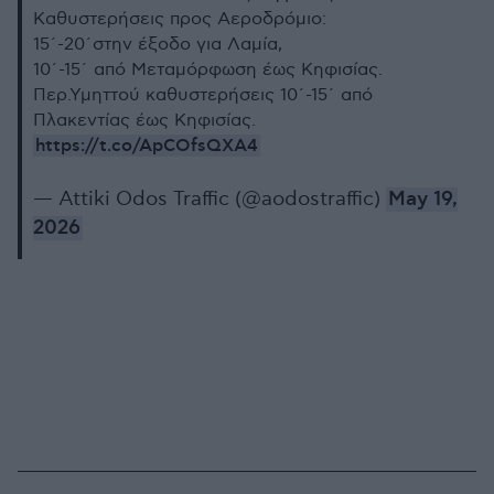
Καθυστερήσεις προς Αεροδρόμιο:
15΄-20΄στην έξοδο για Λαμία,
10΄-15΄ από Μεταμόρφωση έως Κηφισίας.
Περ.Υμηττού καθυστερήσεις 10΄-15΄ από
Πλακεντίας έως Κηφισίας.
https://t.co/ApCOfsQXA4
— Attiki Odos Traffic (@aodostraffic)
May 19,
2026