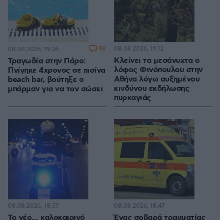
98
08.08.2026, 19:12
08.08.2026, 19:36
Κλείνει τα μεσάνυχτα ο
Τραγωδία στην Πάρο:
λόφος Φινόπουλου στην
Πνίγηκε 4χρονος σε πισίνα
Αθήνα λόγω αυξημένου
beach bar, βούτηξε ο
κινδύνου εκδήλωσης
μπάρμαν για να τον σώσει
πυρκαγιάς
08.08.2026, 18:57
08.08.2026, 18:47
Το νέο... καλοκαιρινό
Ένας σοβαρά τραυματίας