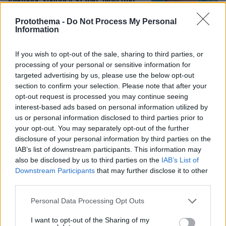
«Μαύρος χρυσός» $1 τρισ. πίσω από
τη μάχη για τη Γροιλανδία: Πετρελαϊκή
που έχει διασυνδέσεις με τον Τραμπ
Protothema -
Do Not Process My Personal
ετοιμάζεται να τρυπήσει τον πάγο
Information
χωρίς άδεια
If you wish to opt-out of the sale, sharing to third parties, or
26
08.08.2026, 21:02
processing of your personal or sensitive information for
targeted advertising by us, please use the below opt-out
section to confirm your selection. Please note that after your
«Δεν είναι η Τζορτζίνα»: Απίστευτο
opt-out request is processed you may continue seeing
σκηνικό στη Μαδέιρα, χιλιάδες έξω
από εκκλησία περίμεναν τον γάμο του
interest-based ads based on personal information utilized by
Ρονάλντο και είδαν άλλο ζευγάρι, η
us or personal information disclosed to third parties prior to
αντίδραση του Πορτογάλου σταρ
your opt-out. You may separately opt-out of the further
disclosure of your personal information by third parties on the
11
08.08.2026, 21:05
IAB’s list of downstream participants. This information may
also be disclosed by us to third parties on the
IAB’s List of
Downstream Participants
that may further disclose it to other
third parties.
Games
Please note that this website/app uses one or more Google
Personal Data Processing Opt Outs
services and may gather and store information including but
not limited to your visit or usage behaviour. You may click to
I want to opt-out of the Sharing of my