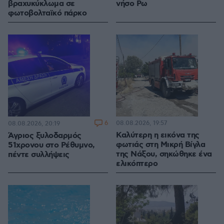
βραχυκύκλωμα σε
νήσο Ρω
φωτοβολταϊκό πάρκο
6
08.08.2026, 19:57
08.08.2026, 20:19
Καλύτερη η εικόνα της
Άγριος ξυλοδαρμός
φωτιάς στη Μικρή Βίγλα
51χρονου στο Ρέθυμνο,
της Νάξου, σηκώθηκε ένα
πέντε συλλήψεις
ελικόπτερο