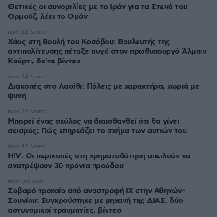
Θετικές οι συνομιλίες με το Ιράν για τα Στενά του
Ορμούζ, λέει το Ομάν
πριν 22 λεπτά
Χάος στη Βουλή του Κοσόβου: Βουλευτής της
αντιπολίτευσης πέταξε αυγά στον πρωθυπουργό Άλμπιν
Κούρτι, δείτε βίντεο
πριν 24 λεπτά
Διακοπές στο Λασίθι: Πόλεις με χαρακτήρα, χωριά με
ψυχή
πριν 34 λεπτά
Μπορεί ένας σκύλος να διαισθανθεί ότι θα γίνει
σεισμός; Πώς επηρεάζει το σχήμα των αυτιών του
πριν 44 λεπτά
HIV: Οι περικοπές στη χρηματοδότηση απειλούν να
ανατρέψουν 30 χρόνια προόδου
πριν μία ώρα
Σοβαρό τροχαίο από αναστροφή ΙΧ στην Αθηνών-
Σουνίου: Συγκρούστηκε με μηχανή της ΔΙΑΣ, δύο
αστυνομικοί τραυματίες, βίντεο