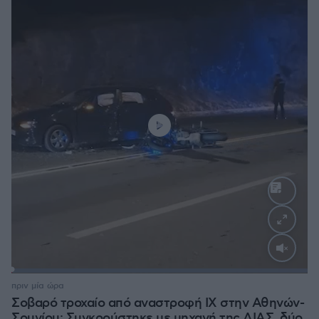
Loaded
:
100.00%
πριν μία ώρα
Σοβαρό τροχαίο από αναστροφή ΙΧ στην Αθηνών-
Σουνίου: Συγκρούστηκε με μηχανή της ΔΙΑΣ, δύο