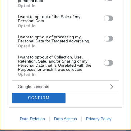
personal data.
grant or deny consent to Google and its third-party tags to
Opted In
use your data for below specified purposes in below Google
consent section.
I want to opt-out of the Sale of my
Personal Data.
Northern Heights
Opted In
Candy Bub
Cut The Rope
I want to opt-out of processing my
Personal Data for Targeted Advertising.
Opted In
ΔΕΙΤΕ ΟΛΑ ΤΑ GAMES
Best of Network
I want to opt-out of Collection, Use,
Retention, Sale, and/or Sharing of my
Personal Data that Is Unrelated with the
Purposes for which it was collected.
Opted In
Google consents
CONFIRM
Data Deletion
Data Access
Privacy Policy