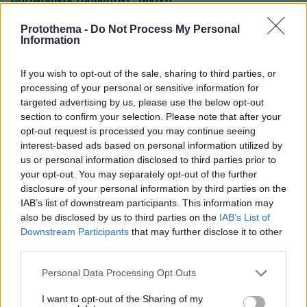
αστυνομικοί τραυματίες, βίντεο
πριν 9 λεπτά
Protothema -
Do Not Process My Personal
Βοκαριά: Στο λιμανάκι της Χίου όπου μια οικογένεια
Information
ψαράδων σε κάνει «ψαρά για μία μέρα»
πριν 14 λεπτά
If you wish to opt-out of the sale, sharing to third parties, or
Τα είδη κολοκυθιού και πώς τα μαγειρεύουμε
processing of your personal or sensitive information for
targeted advertising by us, please use the below opt-out
πριν 17 λεπτά
section to confirm your selection. Please note that after your
Καταγγελία για νυχτερινή είσοδο ισραηλινών
opt-out request is processed you may continue seeing
στρατευμάτων σε χωριό του Λιβάνου, η απάντηση του
interest-based ads based on personal information utilized by
Ισραήλ
us or personal information disclosed to third parties prior to
πριν 31 λεπτά
your opt-out. You may separately opt-out of the further
Καρέτσας και Τζόλης στα «μαχαίρια» – Το ελληνικό
disclosure of your personal information by third parties on the
«ραντεβού» που κλέβει την παράσταση
IAB’s list of downstream participants. This information may
also be disclosed by us to third parties on the
IAB’s List of
πριν 38 λεπτά
Downstream Participants
that may further disclose it to other
Η αμυντική συμφωνία με Πακιστάν και Σαουδική Αραβία
είναι ίδια με το Άρθρο 5 του ΝΑΤΟ, λέει ο Χακάν
third parties.
Φιντάν
Please note that this website/app uses one or more Google
Personal Data Processing Opt Outs
πριν 41 λεπτά
services and may gather and store information including but
Νίκολιτς μετά το φιλικό με την Athens Kallithea:
not limited to your visit or usage behaviour. You may click to
I want to opt-out of the Sharing of my