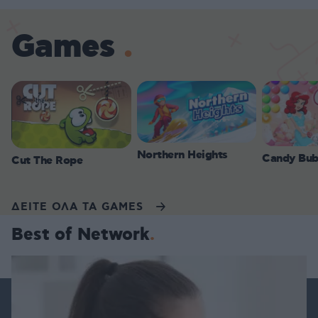
Games
Northern Heights
Candy Bub
Cut The Rope
ΔΕΙΤΕ ΟΛΑ ΤΑ GAMES
Best of Network