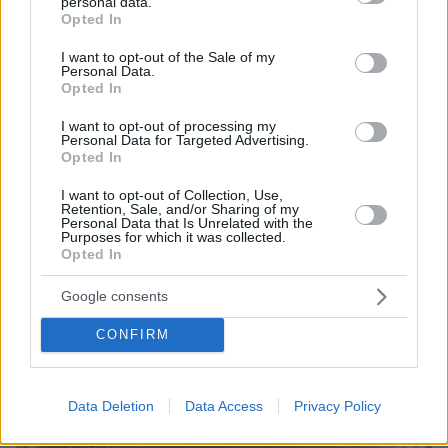
personal data.
«Θέλαμε αυτό το ματς, είμαστε ανοικτοί στο
grant or deny consent to Google and its third-party tags to
Opted In
μεταγραφικό παράθυρο», δείτε βίντεο
use your data for below specified purposes in below Google
consent section.
I want to opt-out of the Sale of my
πριν 44 λεπτά
Personal Data.
Όλα όσα χρειάζεται να ξέρετε για τις αντιδράσεις μιας
Opted In
φοβικής γάτας
I want to opt-out of processing my
πριν μία ώρα
Personal Data for Targeted Advertising.
Η Ελίζαμπεθ Ελέτσι πήρε ευχή για το μωρό της, οι
Opted In
φωτογραφίες από τον Άγιο Νεκτάριο
I want to opt-out of Collection, Use,
πριν μία ώρα
Retention, Sale, and/or Sharing of my
Γλυκά της Τήνου που κρατούν ζωντανή την παράδοσή
Personal Data that Is Unrelated with the
Purposes for which it was collected.
της
Opted In
Google consents
ΔΕΙΤΕ ΟΛΕΣ ΤΙΣ ΕΙΔΗΣΕΙΣ
CONFIRM
ΤΑ ΠΙΟ ΔΗΜΟΦΙΛΗ
Data Deletion
Data Access
Privacy Policy