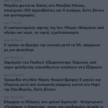
πριν 5 λεπτά
Μεγάλη φωτιά σε δάσος στο Μουζάκι Ηλείας,
επιχειρούν 105 πυροσβέστες και 9 εναέρια, δείτε βίντεο
και φωτογραφίες
πριν 7 λεπτά
Ο γαστρονομικός χάρτης της Ίου -Μικρά «θαύματα» από
αλεύρι και νερό, τα τυριά, η μελισσοκομία
πριν 15 λεπτά
5 τρόποι να βρούμε την ευτυχία μετά τα 50, σύμφωνα
με μια ψυχολόγο
πριν 18 λεπτά
Χαμόγελο του Παιδιού: Εξαφανίστηκε 13χρονος από
χώρο φιλοξενίας ασυνόδευτων ανηλίκων στα Εξάρχεια
πριν 20 λεπτά
Τραγωδία στη Νέα Υόρκη: Νεκροί βρέφος 5 μηνών και
27χρονη μετά από ανατροπή σκάφους κοντά στο Νησί
της Ελευθερίας, δείτε βίντεο
πριν 22 λεπτά
Έλαμψαν οι Έλληνες στο φιλικό Άρσεναλ - Ντόρτμουντ:
«Γκολάρα» ο Καρέτσας, ασίστ και κερδισμένο πέναλτι ο