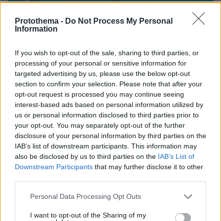
Protothema -
Do Not Process My Personal
Information
πριν μία ώρα
If you wish to opt-out of the sale, sharing to third parties, or
Η Γαλλία μπήκε στο καλώδιο, η Τουρκία... στην
processing of your personal or sensitive information for
πρίζα: Σπασμωδικές κινήσεις της Άγκυρας με
targeted advertising by us, please use the below opt-out
παραβιάσεις και αδιαλλαξία στο Κυπριακό
section to confirm your selection. Please note that after your
opt-out request is processed you may continue seeing
interest-based ads based on personal information utilized by
us or personal information disclosed to third parties prior to
your opt-out. You may separately opt-out of the further
disclosure of your personal information by third parties on the
IAB’s list of downstream participants. This information may
also be disclosed by us to third parties on the
IAB’s List of
Downstream Participants
that may further disclose it to other
third parties.
Please note that this website/app uses one or more Google
Personal Data Processing Opt Outs
services and may gather and store information including but
not limited to your visit or usage behaviour. You may click to
I want to opt-out of the Sharing of my