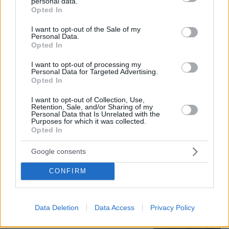
personal data.
grant or deny consent to Google and its third-party tags to
Opted In
use your data for below specified purposes in below Google
consent section.
I want to opt-out of the Sale of my
Personal Data.
Opted In
I want to opt-out of processing my
Personal Data for Targeted Advertising.
Opted In
I want to opt-out of Collection, Use,
09.08.2026, 14:39
Retention, Sale, and/or Sharing of my
Σκέρτσος: «Στατιστική παγίδα» το ότι 7 στους 10
Personal Data that Is Unrelated with the
Purposes for which it was collected.
έχουν καταθέσεις κάτω από 1.000 ευρώ, τι
Opted In
δείχνουν τα στοιχεία
Google consents
Σκιάθος: 15χρονος κατήγγειλε 17χρονο
CONFIRM
για κατ' εξακολούθηση βιασμό και
εκβιασμό με βίντεο, τι περιέγραψε στις
Αρχές
Data Deletion
Data Access
Privacy Policy
27
09.08.2026, 16:54