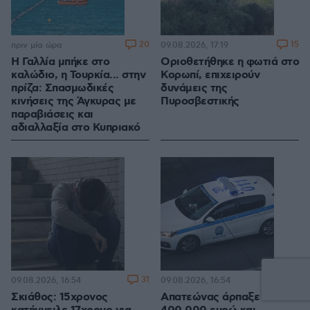
20
15
πριν μία ώρα
09.08.2026, 17:19
Η Γαλλία μπήκε στο
Οριοθετήθηκε η φωτιά στο
καλώδιο, η Τουρκία... στην
Κορωπί, επιχειρούν
πρίζα: Σπασμωδικές
δυνάμεις της
κινήσεις της Άγκυρας με
Πυροσβεστικής
παραβιάσεις και
αδιαλλαξία στο Κυπριακό
31
6
09.08.2026, 16:54
09.08.2026, 16:54
Σκιάθος: 15χρονος
Απατεώνας άρπαξε