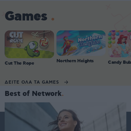
Games
Northern Heights
Candy Bub
Cut The Rope
ΔΕΙΤΕ ΟΛΑ ΤΑ GAMES
Best of Network