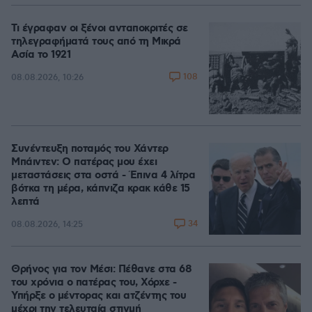
Τι έγραφαν οι ξένοι ανταποκριτές σε
τηλεγραφήματά τους από τη Μικρά
Ασία το 1921
108
08.08.2026, 10:26
Συνέντευξη ποταμός του Χάντερ
Μπάιντεν: Ο πατέρας μου έχει
μεταστάσεις στα οστά - Έπινα 4 λίτρα
βότκα τη μέρα, κάπνιζα κρακ κάθε 15
λεπτά
34
08.08.2026, 14:25
Θρήνος για τον Μέσι: Πέθανε στα 68
του χρόνια ο πατέρας του, Χόρχε -
Υπήρξε ο μέντορας και ατζέντης του
μέχρι την τελευταία στιγμή