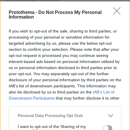
Τα τηλεφωνικά νούμερα...
ΑΠΑΝΤΗΣΗ
Protothema -
Do Not Process My Personal
Information
par
If you wish to opt-out of the sale, sharing to third parties, or
13.05.2026, 22:14
processing of your personal or sensitive information for
Εκει κοντα ηταν και η Λερναια Υδρα με τα πολλα
targeted advertising by us, please use the below opt-out
κεφαλια , αλλα ηταν πιο παλια πριν τους ρωμαιους ,
section to confirm your selection. Please note that after your
που να βρουμε ομως εναν Ηρακλη να τους κοψει τα
opt-out request is processed you may continue seeing
κεφαλια αφου τους αφινουν ελευθερους και τσουπ
interest-based ads based on personal information utilized by
αλλο κεφαλι φυτρωνει
us or personal information disclosed to third parties prior to
ΑΠΑΝΤΗΣΗ
your opt-out. You may separately opt-out of the further
disclosure of your personal information by third parties on the
IAB’s list of downstream participants. This information may
Grecko.Site
also be disclosed by us to third parties on the
IAB’s List of
13.05.2026, 21:20
Downstream Participants
that may further disclose it to other
2 4 2 6 Στον σημερινό κόσμο είναι δύσκολο να βρεις
third parties.
κάποιον ειλικρινή και έτοιμο για πραγματική σχέση. Γι
Please note that this website/app uses one or more Google
αυτό δημιουργήσαμε αυτόν τον χώρο ειδικά για
Personal Data Processing Opt Outs
services and may gather and store information including but
άνδρες όπως εσύ που έχουν ξεκάθαρες προσδοκίες.
not limited to your visit or usage behaviour. You may click to
I want to opt-out of the Sharing of my
Εδώ οι γυναίκες εκτιμούν την υπευθυνότητα την