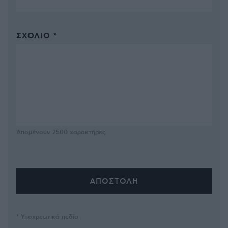
ΣΧΌΛΙΟ *
Απομένουν
2500
χαρακτήρες
* Υποχρεωτικά πεδία