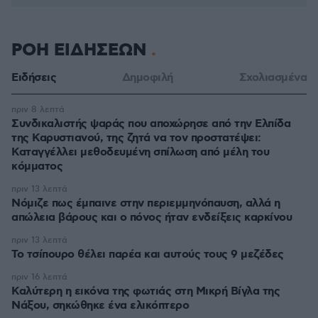
ΡΟΗ ΕΙΔΗΣΕΩΝ
Ειδήσεις
Δημοφιλή
Σχολιασμένα
πριν 8 λεπτά
Συνδικαλιστής ψαράς που αποχώρησε από την Ελπίδα
της Καρυστιανού, της ζητά να τον προστατέψει:
Καταγγέλλει μεθοδευμένη σπίλωση από μέλη του
κόμματος
πριν 13 λεπτά
Νόμιζε πως έμπαινε στην περιεμμηνόπαυση, αλλά η
απώλεια βάρους και ο πόνος ήταν ενδείξεις καρκίνου
πριν 13 λεπτά
Το τσίπουρο θέλει παρέα και αυτούς τους 9 μεζέδες
πριν 16 λεπτά
Καλύτερη η εικόνα της φωτιάς στη Μικρή Βίγλα της
Νάξου, σηκώθηκε ένα ελικόπτερο