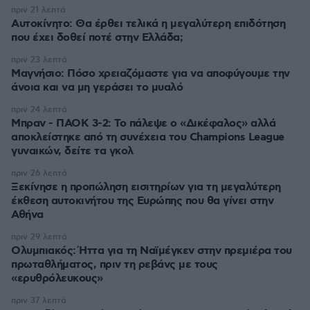
πριν 21 λεπτά
Αυτοκίνητο: Θα έρθει τελικά η μεγαλύτερη επιδότηση
που έχει δοθεί ποτέ στην Ελλάδα;
πριν 23 λεπτά
Μαγνήσιο: Πόσο χρειαζόμαστε για να αποφύγουμε την
άνοια και να μη γεράσει το μυαλό
πριν 24 λεπτά
Μπραν - ΠΑΟΚ 3-2: Το πάλεψε ο «Δικέφαλος» αλλά
αποκλείστηκε από τη συνέχεια του Champions League
γυναικών, δείτε τα γκολ
πριν 26 λεπτά
Ξεκίνησε η προπώληση εισιτηρίων για τη μεγαλύτερη
έκθεση αυτοκινήτου της Ευρώπης που θα γίνει στην
Αθήνα
πριν 29 λεπτά
Ολυμπιακός: Ήττα για τη Ναϊμέγκεν στην πρεμιέρα του
πρωταθλήματος, πριν τη ρεβάνς με τους
«ερυθρόλευκους»
πριν 37 λεπτά