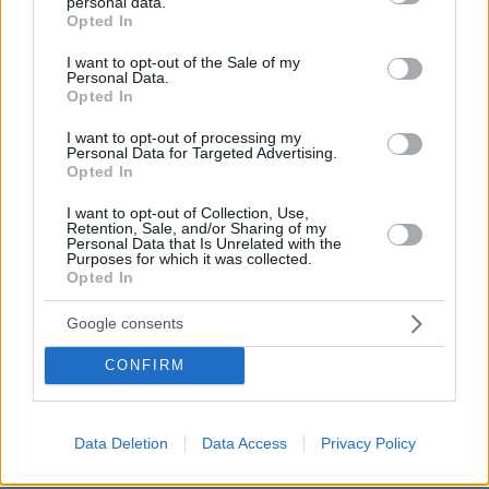
personal data.
grant or deny consent to Google and its third-party tags to
ωριμότητα και την ανοιχτότητα απέναντι στον άλλον.
Opted In
use your data for below specified purposes in below Google
Η διαδικασία εύρεσης του κατάλληλου ατόμου είναι
consent section.
I want to opt-out of the Sale of my
πολύ πιο εύκολη από όσο νομίζεις. Εγγράψου και
Personal Data.
πείσου μόνος σου πόσες δυνατότητες προσφέρει η
Opted In
πλατφόρμα μας.
I want to opt-out of processing my
ΑΠΑΝΤΗΣΗ
Personal Data for Targeted Advertising.
Opted In
I want to opt-out of Collection, Use,
Retention, Sale, and/or Sharing of my
Personal Data that Is Unrelated with the
Νίκος
Purposes for which it was collected.
Opted In
13.05.2026, 21:07
Επιτέλους κάποιοι σηκώθηκαν από την καρέκλα
Google consents
....είναι προσωρινό??
ΑΠΑΝΤΗΣΗ
CONFIRM
Μητς
Data Deletion
Data Access
Privacy Policy
13.05.2026, 18:22
Γύφτοι.. λογικά θα τους κάνουν μια παρατήρηση και