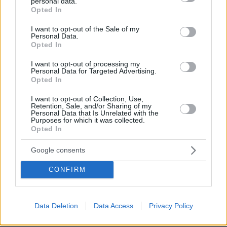
personal data.
grant or deny consent to Google and its third-party tags to
Opted In
use your data for below specified purposes in below Google
consent section.
I want to opt-out of the Sale of my
Personal Data.
Opted In
I want to opt-out of processing my
Personal Data for Targeted Advertising.
Opted In
I want to opt-out of Collection, Use,
Retention, Sale, and/or Sharing of my
Personal Data that Is Unrelated with the
Purposes for which it was collected.
27.07.2026, 06:00
Opted In
Το μέλλον της τεχνολογίας
Google consents
03.08.2026, 10:56
CONFIRM
Η Smart φοιτητική κατοικία στην καρδιά της Αθήνας
26.07.2026, 09:54
Data Deletion
Data Access
Privacy Policy
Επαγγελματική Εκπαίδευση & Εξειδίκευση: Το Mοντέλο που
σε Bάζει στην Aγορά Eργασίας