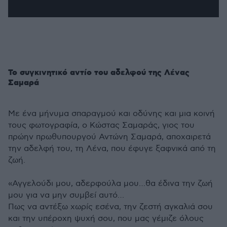
0
seconds
of
3
minutes,
29
seconds
Το συγκινητικό αντίο του αδελφού της Λένας
Σαμαρά
Με ένα μήνυμα σπαραγμού και οδύνης και μια κοινή
τους φωτογραφία, ο Κώστας Σαμαράς, γιος του
πρώην πρωθυπουργού Αντώνη Σαμαρά, αποχαιρετά
την αδελφή του, τη Λένα, που έφυγε ξαφνικά από τη
ζωή.
«Αγγελούδι μου, αδερφούλα μου…θα έδινα την ζωή
μου για να μην συμβεί αυτό…
Πως να αντέξω χωρίς εσένα, την ζεστή αγκαλιά σου
και την υπέροχη ψυχή σου, που μας γέμιζε όλους