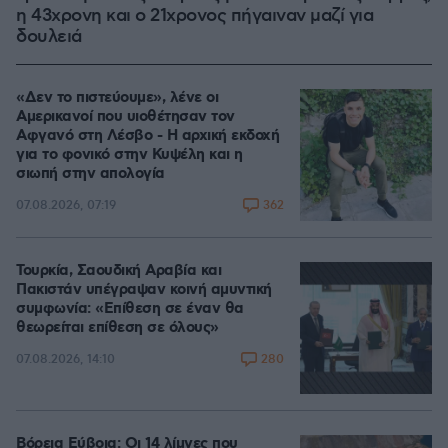
η 43χρονη και ο 21χρονος πήγαιναν μαζί για
δουλειά
«Δεν το πιστεύουμε», λένε οι
Αμερικανοί που υιοθέτησαν τον
Αφγανό στη Λέσβο - Η αρχική εκδοχή
για το φονικό στην Κυψέλη και η
σιωπή στην απολογία
362
07.08.2026, 07:19
Τουρκία, Σαουδική Αραβία και
Πακιστάν υπέγραψαν κοινή αμυντική
συμφωνία: «Επίθεση σε έναν θα
θεωρείται επίθεση σε όλους»
280
07.08.2026, 14:10
Βόρεια Εύβοια: Οι 14 λίμνες που