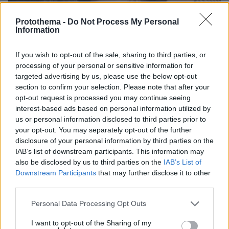
Protothema -
Do Not Process My Personal
Information
If you wish to opt-out of the sale, sharing to third parties, or
processing of your personal or sensitive information for
09.08.2025, 10:42
targeted advertising by us, please use the below opt-out
Τη Δευτέρα το «τελευταίο αντίο» στη Λένα Σαμαρά - Κύμα
section to confirm your selection. Please note that after your
συμπαράστασης στην οικογένεια
opt-out request is processed you may continue seeing
interest-based ads based on personal information utilized by
Thema Insights
us or personal information disclosed to third parties prior to
your opt-out. You may separately opt-out of the further
disclosure of your personal information by third parties on the
IAB’s list of downstream participants. This information may
also be disclosed by us to third parties on the
IAB’s List of
Downstream Participants
that may further disclose it to other
third parties.
Please note that this website/app uses one or more Google
Personal Data Processing Opt Outs
services and may gather and store information including but
not limited to your visit or usage behaviour. You may click to
I want to opt-out of the Sharing of my