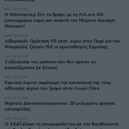
πριν 29 λεπτά
Η Μάντσεστερ Σίτι τα βρήκε με τη Λιλ στα 135
εκατομμύρια ευρώ και αποκτά τον 19χρονο Αγιούμπ
Μπουαντί
πριν 32 λεπτά
Λίβερπουλ: Πρόταση 115 εκατ. ευρώ στην Παρί για τον
Μπαρκολά, ζητούν 150 οι πρωταθλητές Ευρώπης
πριν 32 λεπτά
3 αξεσουάρ του μπάνιου που δεν πρέπει να
μοιραζόμαστε με ξένους
πριν 35 λεπτά
Εφετείο έκρινε παράνομη την κατασκευή της νέας
αίθουσας χορού του Τραμπ στον Λευκό Οίκο
πριν 39 λεπτά
Νηστεία Δεκαπενταύγουστου: 20 μελωμένα φαγητά
κατσαρόλας
πριν 41 λεπτά
Ο ΣΚΑΪ έλυσε τη συνεργασία του με τον διευθύνοντα