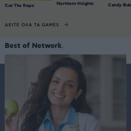
Northern Heights
Candy Bub
Cut The Rope
ΔΕΙΤΕ ΟΛΑ ΤΑ GAMES
Best of Network