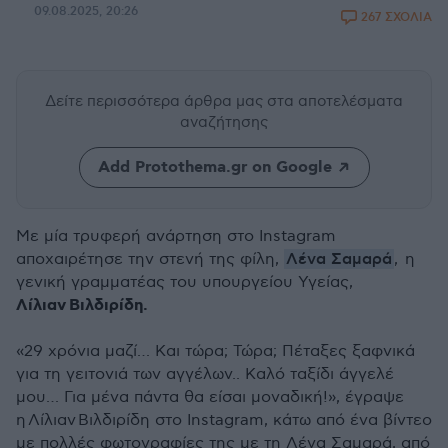
09.08.2025, 20:26
267 ΣΧΟΛΙΑ
Δείτε περισσότερα άρθρα μας
στα αποτελέσματα
αναζήτησης
Add Protothema.gr on Google
Με μία τρυφερή ανάρτηση στο Instagram
Λένα Σαμαρά
αποχαιρέτησε την στενή της φίλη,
, η
γενική γραμματέας του υπουργείου Υγείας,
Λίλιαν Βιλδιρίδη.
«29 χρόνια μαζί… Και τώρα; Τώρα; Πέταξες ξαφνικά
για τη γειτονιά των αγγέλων.. Καλό ταξίδι άγγελέ
μου… Για μένα πάντα θα είσαι μοναδική!», έγραψε
η
Λίλιαν
Βιλδιρίδη στο Instagram, κάτω από ένα βίντεο
με πολλές φωτογραφίες της με τη Λένα Σαμαρά, από