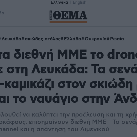
Ελληνικά
English
δα
Λευκάδα
σκιώδης στόλος
Ελλάδα
Ουκρανία
Ρωσία
α διεθνή ΜΜΕ το dron
 στη Λευκάδα: Τα σενά
-καμικάζι στον σκιώδη
αι το ναυάγιο στην Άν
λουθεί να καλύπτει την προέλευση και τη χρή
κάφους, επισημαίνουν διεθνή ΜΜΕ - Το σενά
hannel και η απάντηση του Λιμενικού