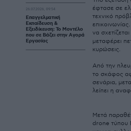
Υπό εξέταση 
έφτασε σε ελ
26.07.2026, 09:54
τεχνικό πρόβ
Επαγγελματική
Εκπαίδευση &
επικοινωνίας.
Εξειδίκευση: Το Mοντέλο
να σχετίζεται
που σε Bάζει στην Aγορά
μεταφέρει πε
Eργασίας
κυρώσεις.
Από την πλευ
το σκάφος αφ
σενάρια, μετ
λείπει η ανα
Μετά παραθέτ
drone τύπου 