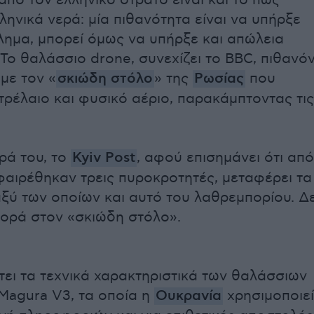
από τον ελληνικό στρατό είναι και το πώς
ληνικά νερά: μία πιθανότητα είναι να υπήρξε
λημα, μπορεί όμως να υπήρξε και απώλεια
 Το θαλάσσιο drone, συνεχίζει το BBC, πιθανό
 με τον «
σκιώδη στόλο
» της
Ρωσίας
που
τρέλαιο και φυσικό αέριο, παρακάμπτοντας τις
ρά του, το
Kyiv Post
, αφού επισημάνει ότι από
αιρέθηκαν τρεις πυροκροτητές, μεταφέρει τα
αξύ των οποίων και αυτό του λαθρεμπορίου. Δ
φορά στον «σκιώδη στόλο».
ει τα τεχνικά χαρακτηριστικά των θαλάσσιων
Magura V3, τα οποία η
Ουκρανία
χρησιμοποιεί