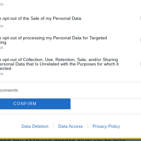
In
ρωθεί η αξιολόγηση των δεδομένων από την
κάφους-drone, θα γίνουν οι απαραίτητες
o opt-out of the Sale of my Personal Data.
κινήσεις και, σύμφωνα με την ίδια πηγή,
θα
In
 Ευρωπαϊκή Ενωση και θα τεθεί το θέμα και
to opt-out of processing my Personal Data for Targeted
ία
εφόσον διαπιστωθεί η εμπλοκή της στην
ing.
In
υ σκάφους drone στην Λευκάδα.
o opt-out of Collection, Use, Retention, Sale, and/or Sharing
ersonal Data that Is Unrelated with the Purposes for which it
lected.
 το drone στη Λευκάδα, ανέδειξαν διεθνή ΜΜ
In
consents
έρει το χρονικό του εντοπισμού του drone,
CONFIRM
ότι
μετέφερε εκρηκτικά
. «Οι αναφορές λένε ότ
κής κατασκευής ή όχι σχετίζεται με τον πόλεμ
υκρανίας», εξηγεί.
Data Deletion
Data Access
Privacy Policy