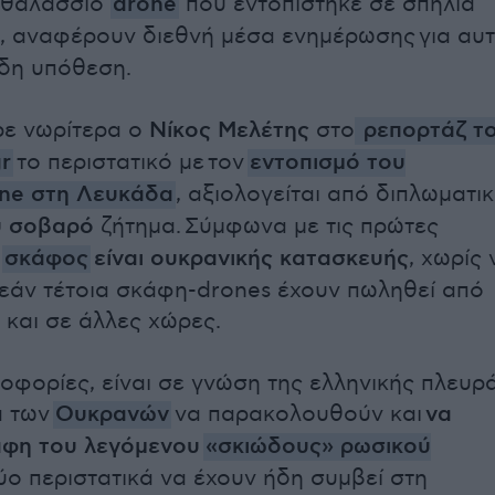
 θαλάσσιο
drone
που εντοπίστηκε σε σπηλιά
, αναφέρουν διεθνή μέσα ενημέρωσης για αυ
δη υπόθεση.
ε νωρίτερα ο
Νίκος Μελέτης
στο
ρεπορτάζ τ
r
το περιστατικό με τον
εντοπισμό του
ne στη Λευκάδα
, αξιολογείται από διπλωματι
ύ σοβαρό
ζήτημα.
Σύμφωνα με τις πρώτες
σκάφος
είναι ουκρανικής κατασκευής
, χωρίς 
 εάν τέτοια σκάφη-drones έχουν πωληθεί από
 και σε άλλες χώρες.
ροφορίες, είναι σε γνώση της ελληνικής πλευρ
α των
Ουκρανών
να παρακολουθούν και
να
άφη του λεγόμενου
«σκιώδους» ρωσικού
δύο περιστατικά να έχουν ήδη συμβεί στη