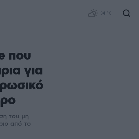
34
°C
e που
ρια για
 ρωσικό
δρο
ση του μη
ριο από το