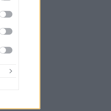
Ε.
ι
ο