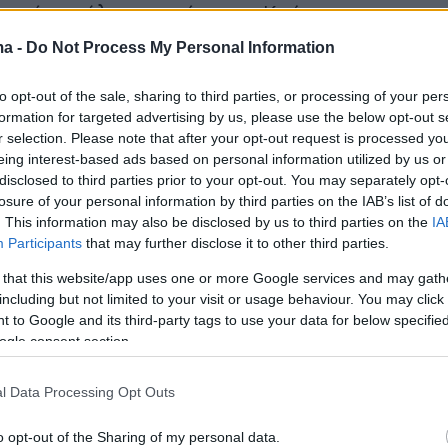
 το ένα μάλιστα νοτίως της Κρήτης.
ma -
Do Not Process My Personal Information
 του
protothema.gr
λένε ότι πρόκειται για
ο δεν ανήκει σε ιδιώτη
αφού παραπέμπει σε
to opt-out of the sale, sharing to third parties, or processing of your per
formation for targeted advertising by us, please use the below opt-out s
κατασκευή. Μάλιστα οι ίδιες πηγές μεταφέρου
r selection. Please note that after your opt-out request is processed y
τωμένο με εκρηκτικά και τρεις πυροκροτητές.
eing interest-based ads based on personal information utilized by us or
disclosed to third parties prior to your opt-out. You may separately opt-
losure of your personal information by third parties on the IAB’s list of
 μετά την περισυλλογή του:
. This information may also be disclosed by us to third parties on the
IA
Participants
that may further disclose it to other third parties.
 that this website/app uses one or more Google services and may gath
including but not limited to your visit or usage behaviour. You may click 
 to Google and its third-party tags to use your data for below specifi
ogle consent section.
l Data Processing Opt Outs
o opt-out of the Sharing of my personal data.