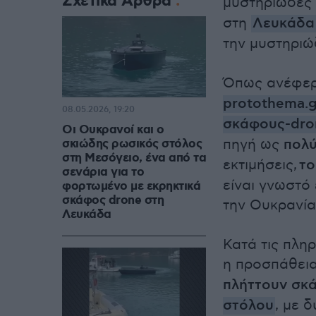
Σχετικά Άρθρα
μυστηριώδες
στη
Λευκάδα
την μυστηριώ
Όπως ανέφερ
protothema.g
08.05.2026, 19:20
σκάφους-dro
Οι Ουκρανοί και ο
πηγή ως
πολ
σκιώδης ρωσικός στόλος
στη Μεσόγειο, ένα από τα
εκτιμήσεις,
το
σενάρια για το
είναι γνωστό
φορτωμένο με εκρηκτικά
σκάφος drone στη
την Ουκρανία
Λευκάδα
Κατά τις πλη
η προσπάθει
πλήττουν σκ
στόλου
, με 