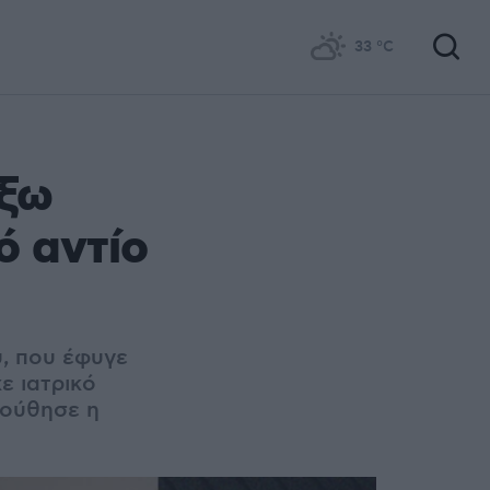
33
°C
έξω
ό αντίο
, που έφυγε
ε ιατρικό
λούθησε η