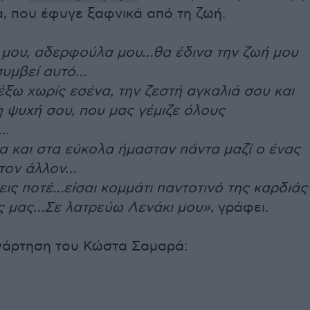
α, που έφυγε ξαφνικά από τη ζωή.
 μου, αδερφούλα μου…θα έδινα την ζωή μου
συμβεί αυτό…
ξω χωρίς εσένα, την ζεστή αγκαλιά σου και
 ψυχή σου, που μας γέμιζε όλους
ά…
α και στα εύκολα ήμασταν πάντα μαζί ο ένας
 τον άλλον…
ις ποτέ…είσαι κομμάτι παντοτινό της καρδιάς
ής μας…Σε λατρεύω Λενάκι μου»
, γράφει.
ανάρτηση του Κώστα Σαμαρά: