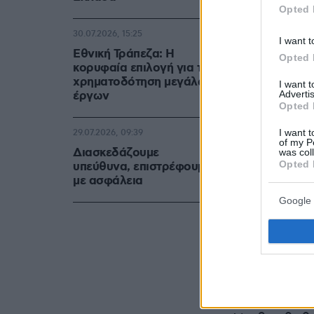
Opted 
30.07.2026, 15:25
I want t
Εθνική Τράπεζα: Η
Opted 
κορυφαία επιλογή για τη
χρηματοδότηση μεγάλων
I want 
Advertis
έργων
Opted 
I want t
29.07.2026, 09:39
of my P
Διασκεδάζουμε
was col
Opted 
υπεύθυνα, επιστρέφουμε
με ασφάλεια
Google 
Η παράκλησ