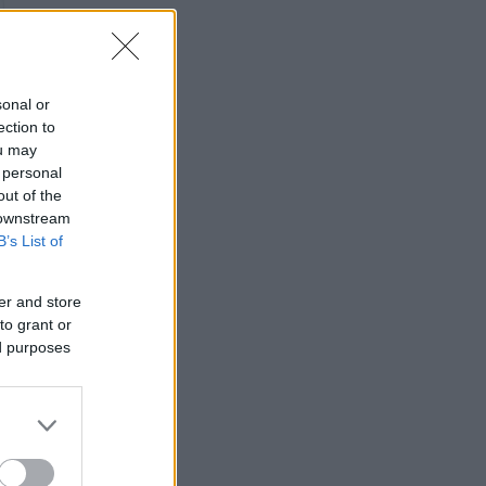
sonal or
ection to
ou may
 personal
out of the
 downstream
B’s List of
er and store
to grant or
ed purposes