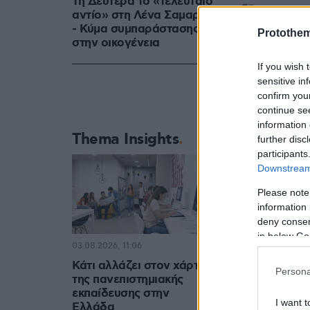
Τη Δευτέρα το «τελευταίο
αντίο» στη Λένα Σαμαρά
- Κύμα συμπαράστασης
Protothe
στην οικογένεια
If you wish 
sensitive in
confirm you
continue se
information 
Thema Insights
further disc
participants
Downstream 
Please note
information 
deny consent
in below Go
03.08.2026, 11:06
Κάτι αλλάζει στον χάρτη
Persona
της πανεπιστημιακής
εκπαίδευσης στην
I want t
Ελλάδα