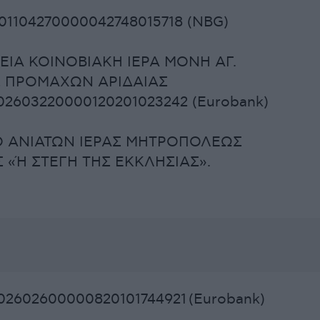
01104270000042748015718 (NBG)
ΚΕΙΑ ΚΟΙΝΟΒΙΑΚΗ ΙΕΡΑ ΜΟΝΗ ΑΓ.
Σ ΠΡΟΜΑΧΩΝ ΑΡΙΔΑΙΑΣ
02603220000120201023242 (Eurobank)
ΛΟ ΑΝΙΑΤΩΝ ΙΕΡΑΣ ΜΗΤΡΟΠΟΛΕΩΣ
 «Ή ΣΤΕΓΗ ΤΗΣ ΕΚΚΛΗΣΙΑΣ».
02602600000820101744921 (Eurobank)