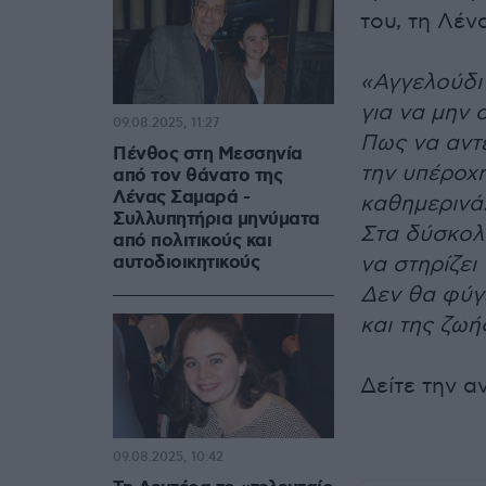
του, τη Λέν
«Αγγελούδι
για να μην 
09.08.2025, 11:27
Πως να αντέ
Πένθος στη Μεσσηνία
την υπέροχη
από τον θάνατο της
Λένας Σαμαρά -
καθημεριν
Συλλυπητήρια μηνύματα
Στα δύσκολ
από πολιτικούς και
αυτοδιοικητικούς
να στηρίζει
Δεν θα φύγε
και της ζω
Δείτε την 
09.08.2025, 10:42