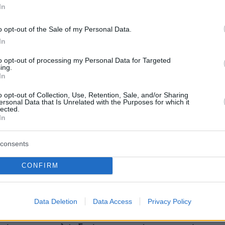
In
o opt-out of the Sale of my Personal Data.
In
to opt-out of processing my Personal Data for Targeted
ing.
In
o opt-out of Collection, Use, Retention, Sale, and/or Sharing
ersonal Data that Is Unrelated with the Purposes for which it
lected.
In
consents
CONFIRM
η της οικογένειας του πρώην πρωθυπουργού
Data Deletion
Data Access
Privacy Policy