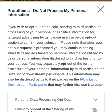
ΡΟΗ ΕΙΔΗΣΕΩΝ
Protothema -
Do Not Process My Personal
Ειδήσεις
Δημοφιλή
Σχολιασμένα
Information
πριν 6 λεπτά
If you wish to opt-out of the sale, sharing to third parties, or
Τραγωδία στην Πάρο: Πνίγηκε 4χρονος σε πισίνα beach
bar, βούτηξε ο μπάρμαν για να τον σώσει
processing of your personal or sensitive information for
targeted advertising by us, please use the below opt-out
πριν 8 λεπτά
section to confirm your selection. Please note that after your
Αυτοκίνητο: Θα έρθει τελικά η μεγαλύτερη επιδότηση
opt-out request is processed you may continue seeing
που έχει δωθεί ποτέ στην Ελλάδα;
interest-based ads based on personal information utilized by
us or personal information disclosed to third parties prior to
πριν 10 λεπτά
Η Χαμάς δηλώνει εκ νέου έτοιμη να εφαρμόσει το
your opt-out. You may separately opt-out of the further
σχέδιο των ΗΠΑ για τη Γάζα
disclosure of your personal information by third parties on the
IAB’s list of downstream participants. This information may
πριν 12 λεπτά
also be disclosed by us to third parties on the
IAB’s List of
Τι δείχνουν τα αστεία ονόματα που βγάζουμε στα
Downstream Participants
that may further disclose it to other
κατοικίδιά μας
third parties.
πριν 23 λεπτά
Please note that this website/app uses one or more Google
Αυτό το ανδρικό σώμα κερδίζει τις εντυπώσεις,
Personal Data Processing Opt Outs
services and may gather and store information including but
σύμφωνα με έρευνα – Και δεν έχει κοιλιακούς!
not limited to your visit or usage behaviour. You may click to
I want to opt-out of the Sharing of my