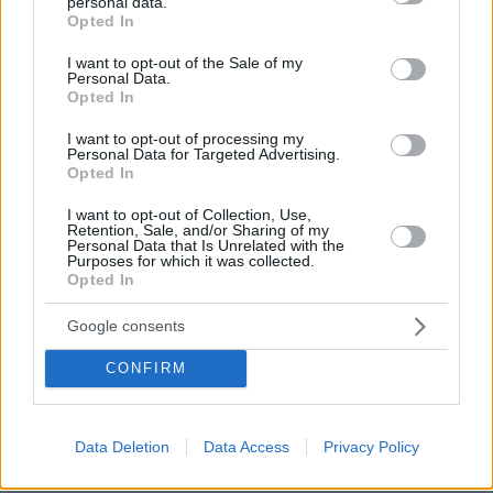
personal data.
πριν 30 λεπτά
grant or deny consent to Google and its third-party tags to
Opted In
Κλείνει τα μεσάνυχτα ο λόφος Φινόπουλου στην Αθήνα
use your data for below specified purposes in below Google
λόγω αυξημένου κινδύνου εκδήλωσης πυρκαγιάς
consent section.
I want to opt-out of the Sale of my
Personal Data.
πριν 30 λεπτά
Opted In
Αργεντινή, Μπαρτσελόνα και Ρεάλ Μαδρίτης
αποχαιρέτησαν τον πατέρα του Λιονέλ Μέσι
I want to opt-out of processing my
Personal Data for Targeted Advertising.
πριν 31 λεπτά
Opted In
Φωτιά στη Μικρή Βίγλα της Νάξου, σηκώθηκε ένα
ελικόπτερο
I want to opt-out of Collection, Use,
Retention, Sale, and/or Sharing of my
πριν 32 λεπτά
Personal Data that Is Unrelated with the
Φιλική ήττα για την Χαλ στο ντεμπούτο του Τζολάκη, 2-
Purposes for which it was collected.
Opted In
0 από την Άϊντραχτ
πριν 32 λεπτά
Google consents
All’Antico Vinaio: Ουρές έξω από ένα από τα καλύτερα
στέκια για σάντουιτς στον κόσμο
CONFIRM
ΔΕΙΤΕ ΟΛΕΣ ΤΙΣ ΕΙΔΗΣΕΙΣ
Data Deletion
Data Access
Privacy Policy