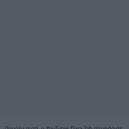
Παρόλα αυτά, ο YouTuber Dara Tah αποφάσισε