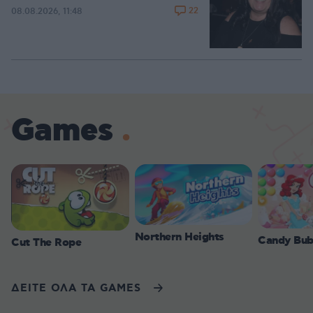
22
08.08.2026, 11:48
Games
Northern Heights
Candy Bub
Cut The Rope
ΔΕΙΤΕ ΟΛΑ ΤΑ GAMES