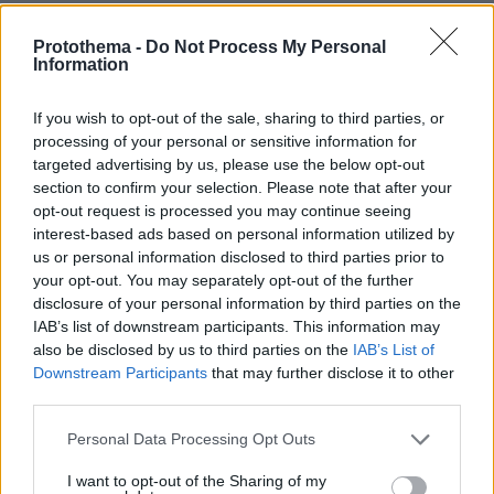
Κατάργηση 12 δρομολογίων:
Protothema -
Do Not Process My Personal
Information
Θεσσαλονίκη προς Βερολίνο
Χανιά
If you wish to opt-out of the sale, sharing to third parties, or
Φρανκφούρτη-Χαν
processing of your personal or sensitive information for
Γκέτεμποργκ
targeted advertising by us, please use the below opt-out
section to confirm your selection. Please note that after your
Ηράκλειο
opt-out request is processed you may continue seeing
Νίντερραϊν
interest-based ads based on personal information utilized by
Πόζναν
us or personal information disclosed to third parties prior to
Στοκχόλμη
your opt-out. You may separately opt-out of the further
disclosure of your personal information by third parties on the
Βενετία-Τρεβίζο
IAB’s list of downstream participants. This information may
Ζάγκρεμπ
also be disclosed by us to third parties on the
IAB’s List of
καθώς και Αθήνα–Μιλάνο Μπέργκαμο και
Downstream Participants
that may further disclose it to other
Χανιά–Πάφος
third parties.
Please note that this website/app uses one or more Google
Κλείσιμο των βάσεων σε 2 αεροδρόμια: Χανιά και
Personal Data Processing Opt Outs
services and may gather and store information including but
Ηράκλειο
not limited to your visit or usage behaviour. You may click to
I want to opt-out of the Sharing of my