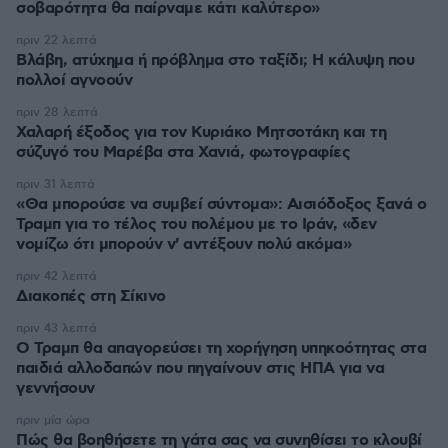
σοβαρότητα θα παίρναμε κάτι καλύτερο»
πριν 22 λεπτά
Βλάβη, ατύχημα ή πρόβλημα στο ταξίδι; Η κάλυψη που
πολλοί αγνοούν
πριν 28 λεπτά
Χαλαρή έξοδος για τον Κυριάκο Μητσοτάκη και τη
σύζυγό του Μαρέβα στα Χανιά, φωτογραφίες
πριν 31 λεπτά
«Θα μπορούσε να συμβεί σύντομα»: Αισιόδοξος ξανά ο
Τραμπ για το τέλος του πολέμου με το Ιράν, «δεν
νομίζω ότι μπορούν ν' αντέξουν πολύ ακόμα»
πριν 42 λεπτά
Διακοπές στη Σίκινο
πριν 43 λεπτά
Ο Τραμπ θα απαγορεύσει τη χορήγηση υπηκοότητας στα
παιδιά αλλοδαπών που πηγαίνουν στις ΗΠΑ για να
γεννήσουν
πριν μία ώρα
Πώς θα βοηθήσετε τη γάτα σας να συνηθίσει το κλουβί