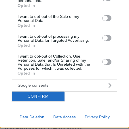
personal data.
Η Ryanair δήλωσε επίσης ότι είχε προτείνει
grant or deny consent to Google and its third-party tags to
Opted In
use your data for below specified purposes in below Google
στην ελληνική κυβέρνηση ένα σχέδιο
consent section.
I want to opt-out of the Sale of my
ανάπτυξης με στόχο τη μεταφορά 12
Personal Data.
εκατομμυρίων επιβατών ετησίως και την
Opted In
προσθήκη 50 νέων δρομολογίων μέσα στα
I want to opt-out of processing my
επόμενα πέντε χρόνια, υπό την προϋπόθεση ότι
Personal Data for Targeted Advertising.
Opted In
θα μειωθούν τα αεροδρομιακά τέλη.
I want to opt-out of Collection, Use,
Retention, Sale, and/or Sharing of my
Ο εμπορικός διευθυντής της Ryanair, Jason
Personal Data that Is Unrelated with the
Purposes for which it was collected.
McGuinness, δήλωσε ότι η εταιρεία «λυπάται
Opted In
για το κλείσιμο της βάσης της Θεσσαλονίκης»,
προσθέτοντας πως η πόλη και η περιφέρεια θα
Google consents
υποστούν σημαντικό πλήγμα, καθώς η Ryanair
CONFIRM
παρείχε μεγάλο μέρος της διεθνούς
αεροπορικής συνδεσιμότητας της
Θεσσαλονίκης κατά τη χειμερινή περίοδο.
Data Deletion
Data Access
Privacy Policy
Η ανακοίνωση της Fraport Greece