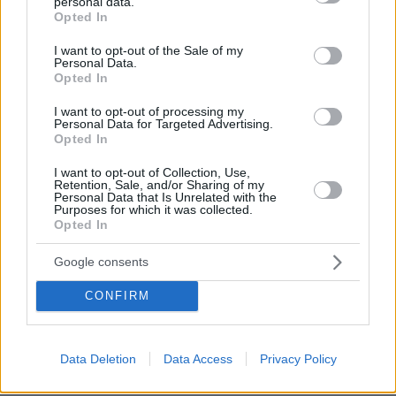
personal data.
grant or deny consent to Google and its third-party tags to
Opted In
use your data for below specified purposes in below Google
consent section.
I want to opt-out of the Sale of my
Personal Data.
Opted In
I want to opt-out of processing my
Personal Data for Targeted Advertising.
Opted In
I want to opt-out of Collection, Use,
Retention, Sale, and/or Sharing of my
Personal Data that Is Unrelated with the
Purposes for which it was collected.
Opted In
Google consents
CONFIRM
Data Deletion
Data Access
Privacy Policy
05.08.2026, 17:45
Έπεσαν οι υπογραφές για την ηλεκτρική