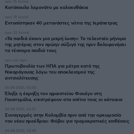
πριν 16 λεπτά
Κοτόπουλο λεμονάτο με κολοκυθάκια
πριν 19 λεπτά
Εντοπίστηκαν 40 μετανάστες νότια της Ιεράπετρας
πριν 32 λεπτά
«Τα παιδιά έχουν μια μικρή ίωση»: Το τελευταίο μήνυμα
της μητέρας στον πρώην σύζυγό της πριν δολοφονήσει
τα τέσσερα παιδιά τους
πριν μία ώρα
Πρωτοβουλία των ΗΠΑ για μέτρα κατά της
Νικαράγουας λόγω του αποκλεισμού της
αντιπολίτευσης
06.08.2026, 03:50
Έληξε η έκρηξη του ηφαιστείου Φουέγο στη
Γουατεμάλα, επιστρέφουν στα σπίτια τους οι κάτοικοι
06.08.2026, 03:15
Συναγερμός στην Κολομβία πριν από την ορκωμοσία
του νέου προέδρου: Φόβοι για τρομοκρατικές επιθέσεις
06.08.2026, 02:45