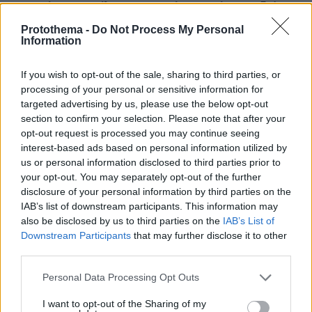
Στροφή του Ισραήλ στη Λατινική Αμερική: Περιοδεία
Σάαρ σε Ισημερινό και Κολομβία
Protothema -
Do Not Process My Personal
Information
06.08.2026, 02:14
Εντυπωσιακή Σάκκαρη στο Τορόντο: Νίκησε τη Σονμέζ
και έκλεισε «ραντεβού» με την Γκοφ
If you wish to opt-out of the sale, sharing to third parties, or
processing of your personal or sensitive information for
06.08.2026, 02:00
targeted advertising by us, please use the below opt-out
Τα ρεβίθια αγαπούν το κρέας – 20 συνταγές φουλ στην
section to confirm your selection. Please note that after your
πρωτεΐνη
opt-out request is processed you may continue seeing
06.08.2026, 01:46
interest-based ads based on personal information utilized by
Φωτιά σε υποσταθμό της ΔΕΗ στην Άρτα, αναφορές για
us or personal information disclosed to third parties prior to
εκρήξεις και διακοπές ρεύματος, δείτε βίντεο
your opt-out. You may separately opt-out of the further
disclosure of your personal information by third parties on the
IAB’s list of downstream participants. This information may
ΔΕΙΤΕ ΟΛΕΣ ΤΙΣ ΕΙΔΗΣΕΙΣ
also be disclosed by us to third parties on the
IAB’s List of
Downstream Participants
that may further disclose it to other
third parties.
ΤΑ ΠΙΟ ΔΗΜΟΦΙΛΗ
Please note that this website/app uses one or more Google
Personal Data Processing Opt Outs
services and may gather and store information including but
not limited to your visit or usage behaviour. You may click to
I want to opt-out of the Sharing of my