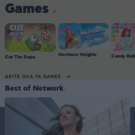
Games
Northern Heights
Candy Bub
Cut The Rope
ΔΕΙΤΕ ΟΛΑ ΤΑ GAMES
Best of Network