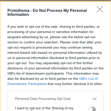
ταχύτητας. Την ώρα που στην υπόλοιπη Ευρώπη τα
ηλεκτρικά πατίνια και γενικά η μικροκινητικότητα
Protothema -
Do Not Process My Personal
ενθαρρύνονται ως μέρος της οικολογικής
Information
μετακίνησης και της μείωσης της κυκλοφοριακής
συμφόρησης, στην Ελλάδα αντιμετωπίζονται σχεδόν
If you wish to opt-out of the sale, sharing to third parties, or
ως κοινωνική απειλή. Η διαφορά είναι απλή: οι
processing of your personal or sensitive information for
ευρωπαϊκές πόλεις επένδυσαν πρώτα σε
targeted advertising by us, please use the below opt-out
ποδηλατοδρόμους και ασφαλείς υποδομές. Εδώ
section to confirm your selection. Please note that after your
επενδύουμε κυρίως σε απαγορεύσεις και
opt-out request is processed you may continue seeing
τηλεοπτικές δηλώσεις. Και ίσως το πιο προκλητικό
interest-based ads based on personal information utilized by
από όλα είναι να βλέπεις πολιτικούς να περιφέρονται
us or personal information disclosed to third parties prior to
από πάνελ σε πάνελ υπερασπιζόμενοι μια ρητορική
your opt-out. You may separately opt-out of the further
χωρίς σοβαρότητα και χωρίς λογική, προσβάλλοντας
disclosure of your personal information by third parties on the
τη νοημοσύνη των πολιτών, ενώ νομοθετούν εις
IAB’s list of downstream participants. This information may
βάρος τους για να καλύψουν τη δική τους
also be disclosed by us to third parties on the
IAB’s List of
Downstream Participants
that may further disclose it to other
ανεπάρκεια. Η ηλεκτρική μικροκινητικότητα δεν είναι
third parties.
το πρόβλημα. Είναι μία από τις λίγες ρεαλιστικές
λύσεις για τις πόλεις-τέρατα που δημιουργήσαμε. Το
Please note that this website/app uses one or more Google
Personal Data Processing Opt Outs
πραγματικό πρόβλημα είναι το κράτος με τους
services and may gather and store information including but
παχύδερμα αυτάρεσκους για την εξουσία που
not limited to your visit or usage behaviour. You may click to
I want to opt-out of the Sharing of my