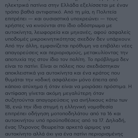
ηλεκτρικά πατίνια στην Ελλάδα εξελίσσεται με έναν
τρόπο βαθιά αντιφατικό. Από τη μία, η Πολιτεία
επιτρέπει — και ουσιαστικά υποχρεώνει — τους
χρήστες να κινούνται στο ίδιο οδόστρωμα με
αυτοκίνητα, λεωφορεία και μηχανές, αφού ασφαλείς
υποδομές μικροκινητικότητας σχεδόν δεν υπάρχουν.
Από την άλλη, εμφανίζεται πρόθυμη να επιβάλει νέες
απαγορεύσεις και περιορισμούς, μετακυλίοντας την
αποτυχία της στον ίδιο τον πολίτη. Το πρόβλημα δεν
είναι το πατίνι. Είναι οι πόλεις που σχεδιάστηκαν
αποκλειστικά για αυτοκίνητα και ένα κράτος που
θυμάται την «οδική ασφάλεια» μόνο έπειτα από
κάποιο ατύχημα ή όταν είναι να μοιράσει πρόστιμα. Η
αντίφαση γίνεται ακόμη μεγαλύτερη όταν
συζητούνται απαγορεύσεις για ανήλικους κάτω των
18, ενώ την ίδια στιγμή η ελληνική νομοθεσία
επιτρέπει οδήγηση μοτοποδηλάτου από τα 16 και
αυτοκινήτου υπό προϋποθέσεις από τα 17. Δηλαδή,
ένας 17χρονος θεωρείται αρκετά ώριμος για
αυτοκίνητο αλλά όχι για ένα πατίνι περιορισμένης