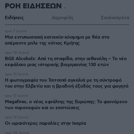
ΡΟΗ ΕΙΔΗΣΕΩΝ
Ειδήσεις
Δημοφιλή
Σχολιασμένα
πριν 7 λεπτά
Μια εντυπωσιακή κατοικία-κόσμημα με θέα στο
απέραντο μπλε της νότιας Κρήτης
πριν 10 λεπτά
BGS Alcohols: Από τη σταφίδα, στην αιθανόλη – Το νέο
κεφάλαιο μιας ιστορικής βιομηχανίας 130 ετών
πριν 15 λεπτά
Η φωτογραφία του Τσιτσιπά αγκαλιά με τη σύντροφό
του στην Ελβετία και η βραδινή έξοδός τους για φαγητό
πριν 17 λεπτά
Megafires, ο νέος εφιάλτης της Ευρώπης: Το φαινόμενο
των πυρονεφών και οι επιπτώσεις
πριν 19 λεπτά
Οι ωραιότερες παραλίες στην Ικαρία
πριν 20 λεπτά