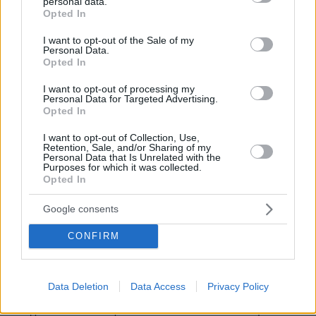
κατέχουν εκπροσώπους του, αντί να σχεδιάζει
personal data.
grant or deny consent to Google and its third-party tags to
Opted In
σύγχρονες και ασφαλείς πόλεις, προτιμά να
use your data for below specified purposes in below Google
ποινικοποιεί τον πολίτη επειδή προσπαθεί να
consent section.
I want to opt-out of the Sale of my
μετακινηθεί μέσα σε αυτές.
Personal Data.
Opted In
ΑΠΑΝΤΗΣΗ
I want to opt-out of processing my
Personal Data for Targeted Advertising.
Καθάρισμα
Opted In
14.05.2026, 10:31
I want to opt-out of Collection, Use,
Ας πετάξουν οι δήμοι τα παρατημένα ηλ πατίνια που
Retention, Sale, and/or Sharing of my
βρίσκονται παντού ως σκουπίδια. Μόνο έτσι, οι
Personal Data that Is Unrelated with the
Purposes for which it was collected.
ιδιοκτήτριες εταιρείες θα τρέξουν να κάνουν σωστά
Opted In
την δουλειά τους.
ΑΠΑΝΤΗΣΗ
Google consents
CONFIRM
nikos κ
12.05.2026, 00:32
ισως απ τα ελαχιστα μετρα που εχει παρει το
Data Deletion
Data Access
Privacy Policy
στρουμφοσυνοθυλευμα και συμφωνω...βαρεθηκα να
οδηγω και να πεταγονται απο παντου πατινια με