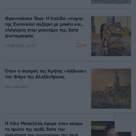
Φραντσέσκα Τόκα: Η Ιταλίδα «νύφη»
της Eurovision ποζάρει με μπικίνι και...
ολόγυμνη στην μπανιέρα της, δείτε
φωτογραφίες
41
07.08.2026, 20:57
Όταν ο σεισμός της Κρήτης «λάβωσε»
τον Φάρο της Αλεξάνδρειας
πριν μία ώρα
Η Λίλα Μπακλέση έφερε στον κόσμο
το πρώτο της παιδί, δείτε την
ανάρτηση του συντρόφου της περί...