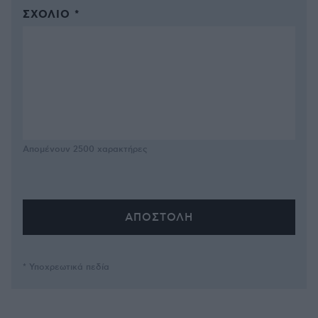
ΣΧΌΛΙΟ *
Απομένουν
2500
χαρακτήρες
* Υποχρεωτικά πεδία