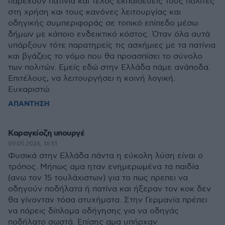
παρέχουν πατίνια και τέλος εκπαιδεύεις τους πολίτες
στη χρήση και τους κανόνες λειτουργίας και
οδηγικής συμπεριφοράς σε τοπικό επίπεδο μέσω
δήμων με κάποιο ενδεικτικό κόστος. Όταν όλα αυτά
υπάρξουν τότε παρατηρείς τις ασχήμιες με τα πατίνια
και βγάζεις το νόμο που θα προασπίσει το σύνολο
των πολιτών. Εμείς εδώ στην Ελλάδα πάμε ανάποδα.
Επιτέλους, να λειτουργήσει η κοινή λογική.
Ευχαριστώ.
ΑΠΑΝΤΗΣΗ
Καραγκίοζη υπουργέ
09.05.2026, 16:51
Φυσικά στην Ελλάδα πάντα η εύκολη λύση είναι ο
τρόπος. Μήπως αμα ηταν ενημερωμένα τα παιδία
(ανω τον 15 τουλάχιστων) για το πως πρεπει να
οδηγούν ποδήλατα ή πατίνα και ήξεραν τον κοκ δεν
θα γίνονταν τόσα ατυχήματα. Στην Γερμανία πρέπει
να πάρεις δίπλομα οδήγησης για να οδηγάς
ποδήλατο σωστά. Επίσης αμα υπήρχαν