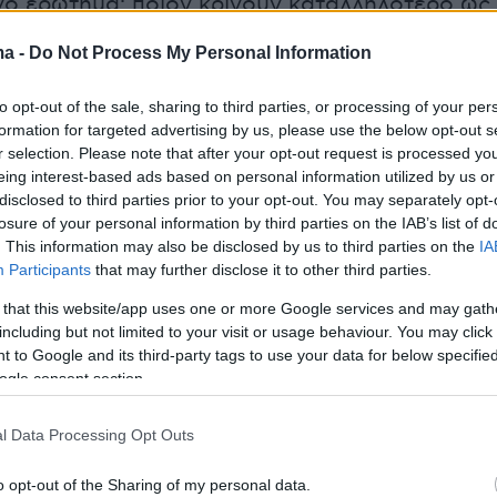
νο ερώτημα: ποιον κρίνουν καταλληλότερο ως
ό. Στο ερώτημα αυτό ο Κυριάκος
ma -
Do Not Process My Personal Information
 συγκεντρώνει ποσοστά της τάξεως του 28%
ώ έπεται ο αρχηγός της αξιωματικής
to opt-out of the sale, sharing to third parties, or processing of your per
υσης Νίκος Ανδρουλάκης με ποσοστά μόλις 6%
formation for targeted advertising by us, please use the below opt-out s
r selection. Please note that after your opt-out request is processed y
ς Τσίπρας με 7%. Και ενώ στις δημοσκοπήσεις
eing interest-based ads based on personal information utilized by us or
κρατία εμφανίζει ελαφρά κάμψη, προφανώς
disclosed to third parties prior to your opt-out. You may separately opt-
ρόσφατων σκανδάλων, οι απώλειές της, της
losure of your personal information by third parties on the IAB’s list of
. This information may also be disclosed by us to third parties on the
IA
ερίπου 2 μονάδων, δεν προστίθενται στα
Participants
that may further disclose it to other third parties.
 αντιπολίτευσης, αλλά εντάσσονται
 that this website/app uses one or more Google services and may gath
 στον χώρο των αναποφάσιστων, κίνηση που
including but not limited to your visit or usage behaviour. You may click 
 αποδοκιμασία και οργή, αλλά δεν αποτελεί
 to Google and its third-party tags to use your data for below specifi
κή απομάκρυνση από τον χώρο της
ogle consent section.
ς. Την ίδια ώρα, δεν φαίνεται να αποδίδουν η
και οι ομιλίες του Αλέξη Τσίπρα ανά την
l Data Processing Opt Outs
την «Ιθάκη» του υπό μάλης, καθώς στα
o opt-out of the Sharing of my personal data.