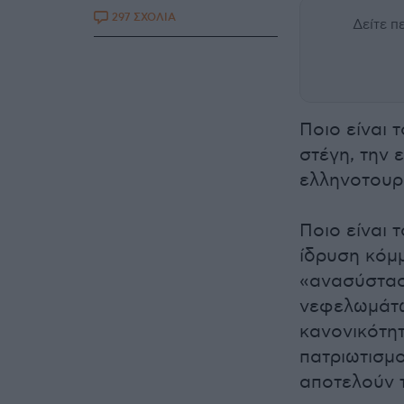
297 ΣΧΟΛΙΑ
Δείτε 
Ποιο είναι 
στέγη, την ε
ελληνοτουρ
Ποιο είναι 
ίδρυση κόμμ
«ανασύστασ
νεφελωμάτω
κανονικότητ
πατριωτισμο
αποτελούν 