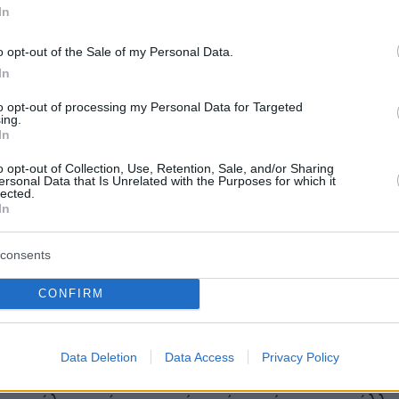
είναι ισχνή η παρουσία μόνο εν στενή εννοία
In
 από τον πρώην ΣΥΡΙΖΑ, συχνά μάλιστα
ων από γειτονικού τόπου εις γειτονικόν
o opt-out of the Sale of my Personal Data.
In
στοιχα, δεν δείχνουν να έχουν πλέον απήχηση
ό σύσταση φορέα υπό την ηγεσία της Μαρίας
to opt-out of processing my Personal Data for Targeted
ing.
ύ ούτε οι κορόνες της περί αποκατάστασης
In
 δικαίου, ούτε και οι συνεχείς επιθέσεις της
o opt-out of Collection, Use, Retention, Sale, and/or Sharing
ν πάσης βαθμίδος δικαστικών λειτουργών.
ersonal Data that Is Unrelated with the Purposes for which it
lected.
In
α αυτά καθιστούν σαφές ότι η κομματική
νη που είχαμε γνωρίσει στα χρόνια της
consents
σης έχει πάψει προ πολλού να υπάρχει.
CONFIRM
 υπάρχουν φανατικοί οπαδοί της Νέας
ς ή του ΠΑΣΟΚ - τα περίφημα «μπλε» και
αφενεία στην περιφέρεια και οι μεγάλες
Data Deletion
Data Access
Privacy Policy
εις στα αστικά κέντρα. Οι ψηφοφόροι