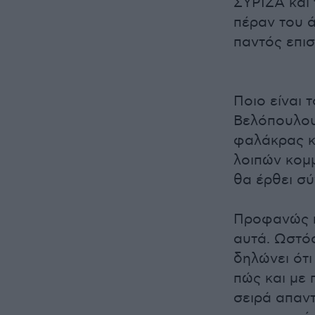
ΣΥΡΙΖΑ και
πέραν του ά
παντός επισ
Ποιο είναι 
Βελόπουλου
φαλάκρας κα
λοιπών κομ
θα έρθει σύ
Προφανώς κ
αυτά. Ωστό
δηλώνει ότι
πώς και με 
σειρά απαν