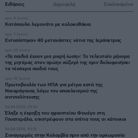
Ειδήσεις
Δημοφιλή
Σχολιασμένα
πριν 4 λεπτά
Κοτόπουλο λεμονάτο με κολοκυθάκια
πριν 7 λεπτά
Εντοπίστηκαν 40 μετανάστες νότια της Ιεράπετρας
πριν 20 λεπτά
«Τα παιδιά έχουν μια μικρή ίωση»: Το τελευταίο μήνυμα
της μητέρας στον πρώην σύζυγό της πριν δολοφονήσει
τα τέσσερα παιδιά τους
πριν 42 λεπτά
Πρωτοβουλία των ΗΠΑ για μέτρα κατά της
Νικαράγουας λόγω του αποκλεισμού της
αντιπολίτευσης
06.08.2026, 03:50
Έληξε η έκρηξη του ηφαιστείου Φουέγο στη
Γουατεμάλα, επιστρέφουν στα σπίτια τους οι κάτοικοι
06.08.2026, 03:15
Συναγερμός στην Κολομβία πριν από την ορκωμοσία