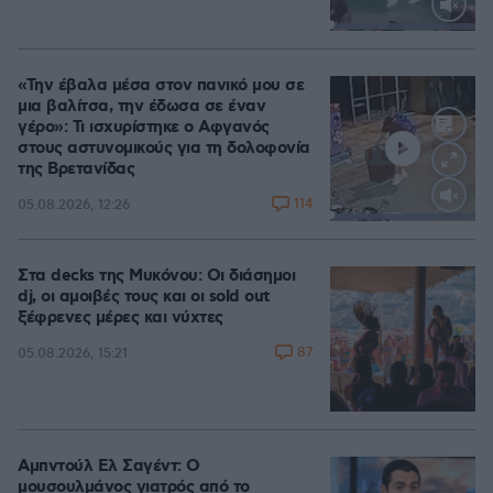
Loaded
:
100.00%
«Την έβαλα μέσα στον πανικό μου σε
μια βαλίτσα, την έδωσα σε έναν
γέρο»: Τι ισχυρίστηκε ο Αφγανός
στους αστυνομικούς για τη δολοφονία
της Βρετανίδας
114
05.08.2026, 12:26
Loaded
:
100.00%
Στα decks της Μυκόνου: Οι διάσημοι
dj, οι αμοιβές τους και οι sold out
ξέφρενες μέρες και νύχτες
87
05.08.2026, 15:21
Αμπντούλ Ελ Σαγέντ: Ο
μουσουλμάνος γιατρός από το