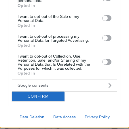
personal data.
grant or deny consent to Google and its third-party tags to
05.08.2026, 21:43
Opted In
use your data for below specified purposes in below Google
Σερ Ντέμης Χασάμπης: Ποιος είναι ο Έλληνας
consent section.
I want to opt-out of the Sale of my
νέος «εγκέφαλος» του τμήματος AI της Google
Personal Data.
Opted In
I want to opt-out of processing my
Personal Data for Targeted Advertising.
Opted In
I want to opt-out of Collection, Use,
Retention, Sale, and/or Sharing of my
Personal Data that Is Unrelated with the
Purposes for which it was collected.
Opted In
Google consents
CONFIRM
Data Deletion
Data Access
Privacy Policy