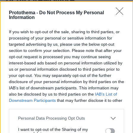
ΤΑ ΠΙΟ ΔΗΜΟΦΙΛΗ
Protothema -
Do Not Process My Personal
Information
If you wish to opt-out of the sale, sharing to third parties, or
processing of your personal or sensitive information for
targeted advertising by us, please use the below opt-out
section to confirm your selection. Please note that after your
opt-out request is processed you may continue seeing
interest-based ads based on personal information utilized by
us or personal information disclosed to third parties prior to
your opt-out. You may separately opt-out of the further
disclosure of your personal information by third parties on the
IAB’s list of downstream participants. This information may
also be disclosed by us to third parties on the
IAB’s List of
Downstream Participants
that may further disclose it to other
third parties.
Please note that this website/app uses one or more Google
Personal Data Processing Opt Outs
services and may gather and store information including but
not limited to your visit or usage behaviour. You may click to
I want to opt-out of the Sharing of my