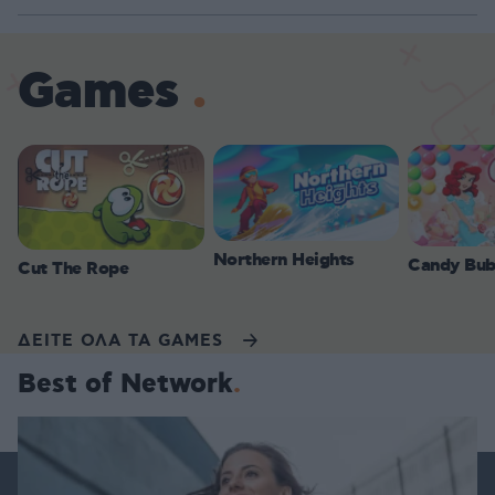
Games
Northern Heights
Candy Bub
Cut The Rope
ΔΕΙΤΕ ΟΛΑ ΤΑ GAMES
Best of Network