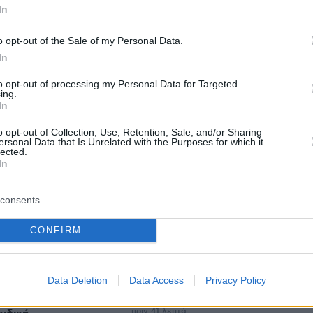
In
protothema.gr στο Google News
το
και μάθετε πρώτοι
εις
o opt-out of the Sale of my Personal Data.
In
Ειδήσεις
 τελευταίες
από την Ελλάδα και τον Κόσμο, τη
to opt-out of processing my Personal Data for Targeted
Protothema.gr
μβαίνουν, στο
ing.
In
o opt-out of Collection, Use, Retention, Sale, and/or Sharing
ersonal Data that Is Unrelated with the Purposes for which it
Ειδήσεις
Δημοφιλή
Σχολιασμέν
ΗΣΕΩΝ
lected.
In
πριν 21 λεπτά
consents
σμένη BMW δεν
Ο περίεργος τρόπος της γάτας να
οστατεύσει τον
πει σ’ αγαπώ
CONFIRM
ις σφαίρες
πριν 28 λεπτά
Εβδομάδα Μόδας Κοπεγχάγης: Το
σωσης
kitten heel που δεν περιμέναμε να
Data Deletion
Data Access
Privacy Policy
 γυναίκας από
δούμε
 στην περιοχή της
πριν 41 λεπτά