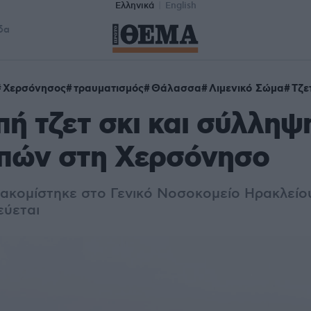
Ελληνικά
English
δα
Χερσόνησος
τραυματισμός
Θάλασσα
Λιμενικό Σώμα
Τζε
ή τζετ σκι και σύλληψ
πών στη Χερσόνησο
ιακομίστηκε στο Γενικό Νοσοκομείο Ηρακλείου
εύεται