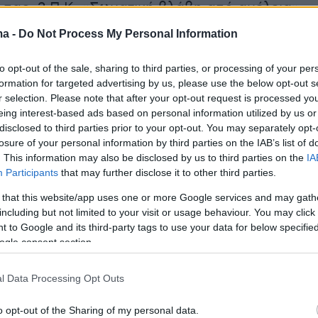
 παρ. 2 Π.Κ. «Σωματική βλάβη από αμέλεια»,
ριστής στερούταν της απαραίτητης άδειας
ma -
Do Not Process My Personal Information
χυπλόου προκειμένου να εκμισθώσει το jet ski.
to opt-out of the sale, sharing to third parties, or processing of your per
formation for targeted advertising by us, please use the below opt-out s
ήμερα:
r selection. Please note that after your opt-out request is processed y
eing interest-based ads based on personal information utilized by us or
γενικό απαγορευτικό απόπλου, οι αλλαγές και
disclosed to third parties prior to your opt-out. You may separately opt-
losure of your personal information by third parties on the IAB’s list of
ις δρομολογίων που ανακοίνωσε το
. This information may also be disclosed by us to third parties on the
IA
 Πειραιά - Δείτε αναλυτικό πίνακα
Participants
that may further disclose it to other third parties.
 that this website/app uses one or more Google services and may gath
 του Αντώνη Σαμαρά για την κόρη του: Τη
including but not limited to your visit or usage behaviour. You may click 
 to Google and its third-party tags to use your data for below specifi
 αποχαιρετίσουμε τη Λένα μας
ogle consent section.
ανακοίνωση του Υπουργείου Υγείας για τον
l Data Processing Opt Outs
 Λένας Σαμαρά
o opt-out of the Sharing of my personal data.