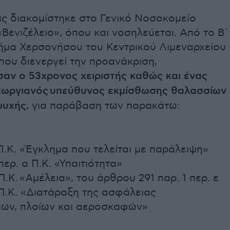
ας διακομίστηκε στο Γενικό Νοσοκομείο
Βενιζέλειο», όπου και νοσηλεύεται. Από το Β΄
μήμα Χερσονήσου του Κεντρικού Λιμεναρχείου
που διενεργεί την προανάκριση,
αν ο 53χρονος χειριστής καθώς και ένας
εωργιανός υπεύθυνος εκμίσθωσης θαλασσίων
ψυχής
, για παράβαση των παρακάτω:
Π.Κ. «Έγκλημα που τελείται με παράλειψη»
περ. α Π.Κ. «Υπαιτιότητα»
Π.Κ. «Αμέλεια», του άρθρου 291 παρ. 1 περ. ε
Π.Κ. «Διατάραξη της ασφάλειας
ων, πλοίων και αεροσκαφών»