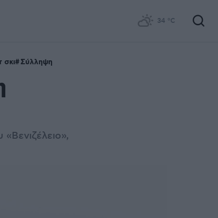
34
°C
τ σκι
Σύλληψη
η
 «Βενιζέλειο»,