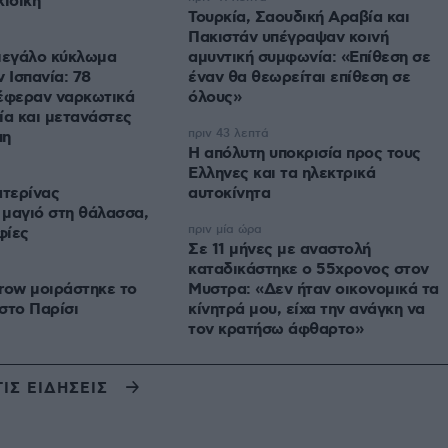
κιδική
Τουρκία, Σαουδική Αραβία και
Πακιστάν υπέγραψαν κοινή
εγάλο κύκλωμα
αμυντική συμφωνία: «Επίθεση σε
 Ισπανία: 78
έναν θα θεωρείται επίθεση σε
τέφεραν ναρκωτικά
όλους»
ία και μετανάστες
πριν 43 λεπτά
πη
Η απόλυτη υποκρισία προς τους
Ελληνες και τα ηλεκτρικά
ατερίνας
αυτοκίνητα
μαγιό στη θάλασσα,
πριν μία ώρα
φίες
Σε 11 μήνες με αναστολή
καταδικάστηκε ο 55χρονος στον
row μοιράστηκε το
Μυστρα: «Δεν ήταν οικονομικά τα
στο Παρίσι
κίνητρά μου, είχα την ανάγκη να
τον κρατήσω άφθαρτο»
ΤΙΣ ΕΙΔΗΣΕΙΣ