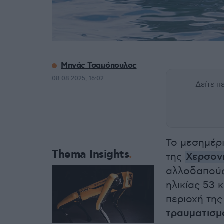
Μηνάς Τσαμόπουλος
08.08.2025, 16:02
Δείτε 
Το μεσημέρι
Thema Insights
της
Χερσον
αλλοδαπούς 
ηλικίας 53 
περιοχή τη
τραυματισμ