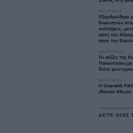
Συκιάς στη Χαλ
πριν 19 λεπτά
Εξαρθρώθηκε μ
διακινητών στην
συλλήψεις, με
προς την Αλγερ
προς την Ευρώ
πριν 20 λεπτά
Οι πόζες της Κ
Παπουτσάκη με 
δείτε φωτογρα
πριν 21 λεπτά
Η Gwyneth Palt
ιδανικό 48ωρο 
ΔΕΙΤΕ ΟΛΕΣ 