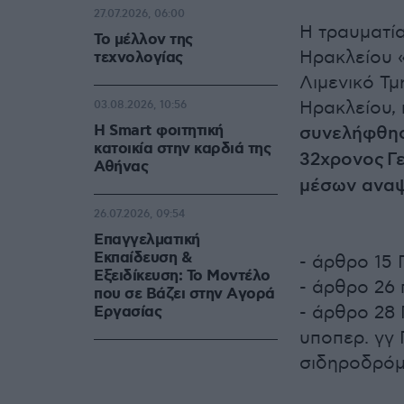
27.07.2026, 06:00
Η τραυματί
Το μέλλον της
Ηρακλείου «
τεχνολογίας
Λιμενικό Τ
Ηρακλείου, 
03.08.2026, 10:56
Η Smart φοιτητική
συνελήφθησ
κατοικία στην καρδιά της
32χρονος Γ
Αθήνας
μέσων ανα
26.07.2026, 09:54
Επαγγελματική
Εκπαίδευση &
- άρθρο 15 
Εξειδίκευση: Το Mοντέλο
- άρθρο 26 
που σε Bάζει στην Aγορά
- άρθρο 28 
Eργασίας
υποπερ. γγ 
σιδηροδρόμ