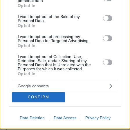
personal data.
grant or deny consent to Google and its third-party tags to
ιδανικών που εξυπηρετούν ο Ιουδαϊσμός και ο
Opted In
use your data for below specified purposes in below Google
Σιωνισμός.
consent section.
I want to opt-out of the Sale of my
ΑΠΑΝΤΗΣΗ
Personal Data.
Opted In
Κώστας
I want to opt-out of processing my
Personal Data for Targeted Advertising.
06.06.2026, 16:30
Opted In
Μόνο τους Ευρωπαίους άνδρες θέλουν ευνούχους
οι καθηγήτριες, περίεργα πράγματα...
I want to opt-out of Collection, Use,
Retention, Sale, and/or Sharing of my
ΑΠΑΝΤΗΣΗ
Personal Data that Is Unrelated with the
Purposes for which it was collected.
Opted In
Εντάξει ρε έλεος
Google consents
06.06.2026, 16:30
Είπαμε, σιχαινόμαστε κάθε τι φασιστοναζιστικό αλλά
CONFIRM
όχι και να κράζουμε τις παραδοσιακές ενδυμασίες.
Να βάλουμε κάπου φρένο στον παραλογισμό...
ΑΠΑΝΤΗΣΗ
Data Deletion
Data Access
Privacy Policy