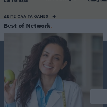
Candy Bub
Cut The Rope
ΔΕΙΤΕ ΟΛΑ ΤΑ GAMES
Best of Network