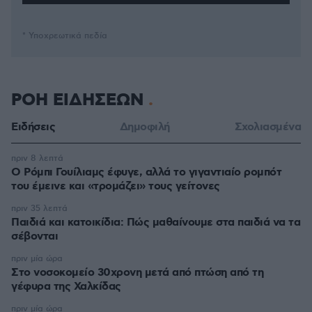
* Υποχρεωτικά πεδία
ΡΟΗ ΕΙΔΗΣΕΩΝ
Ειδήσεις
Δημοφιλή
Σχολιασμένα
πριν 8 λεπτά
Ο Ρόμπι Γουίλιαμς έφυγε, αλλά το γιγαντιαίο ρομπότ
του έμεινε και «τρομάζει» τους γείτονες
πριν 35 λεπτά
Παιδιά και κατοικίδια: Πώς μαθαίνουμε στα παιδιά να τα
σέβονται
πριν μία ώρα
Στο νοσοκομείο 30χρονη μετά από πτώση από τη
γέφυρα της Χαλκίδας
πριν μία ώρα