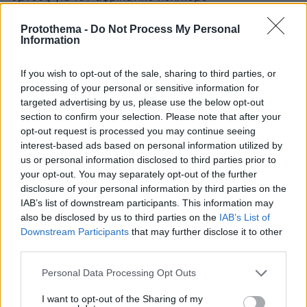
ΑΠΑΝΤΗΣΗ
Protothema -
Do Not Process My Personal
Information
If you wish to opt-out of the sale, sharing to third parties, or
processing of your personal or sensitive information for
Αφήστε τα καραγκιοζιλίκια κατεβάστε το κεφάλι και
ξεκινήστε να παράγετε κάτι
targeted advertising by us, please use the below opt-out
section to confirm your selection. Please note that after your
06.06.2026, 16:56
opt-out request is processed you may continue seeing
γιατί οι Κινέζοι έρχονται. Κι έρχονται με μεγάλα
interest-based ads based on personal information utilized by
βήματα.
us or personal information disclosed to third parties prior to
ΑΠΑΝΤΗΣΗ
your opt-out. You may separately opt-out of the further
disclosure of your personal information by third parties on the
Για αυτό και εμείς θα εφαρμόσουμε την από
IAB’s list of downstream participants. This information may
αρχαιότητας εβραϊκή τακτική (εγώ την εφαρμόζω
also be disclosed by us to third parties on the
IAB’s List of
ήδη)…
Downstream Participants
that may further disclose it to other
06.06.2026, 17:02
third parties.
να μάθουμε κινέζικα, να διαβρώσουμε τη χώρα
Please note that this website/app uses one or more Google
τους και όντας από μέσα στη χώρα τους πλέον, να
Personal Data Processing Opt Outs
services and may gather and store information including but
εκμεταλλευτούμε όλες τις πλουτοπαραγωγικές
not limited to your visit or usage behaviour. You may click to
I want to opt-out of the Sharing of my
πηγές τους προς όφελος των υψηλών ιδεών και