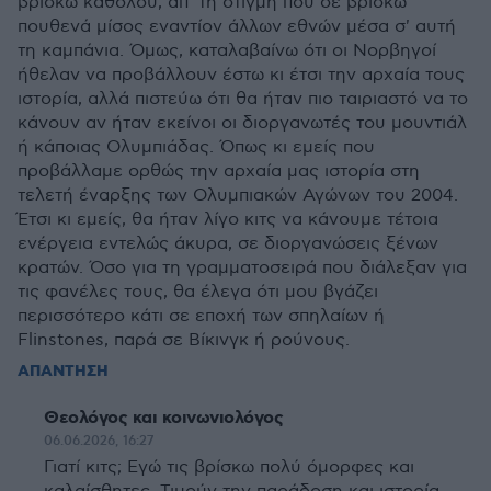
βρίσκω καθόλου, απ' τη στιγμή που δε βρίσκω
πουθενά μίσος εναντίον άλλων εθνών μέσα σ' αυτή
τη καμπάνια. Όμως, καταλαβαίνω ότι οι Νορβηγοί
ήθελαν να προβάλλουν έστω κι έτσι την αρχαία τους
ιστορία, αλλά πιστεύω ότι θα ήταν πιο ταιριαστό να το
κάνουν αν ήταν εκείνοι οι διοργανωτές του μουντιάλ
ή κάποιας Ολυμπιάδας. Όπως κι εμείς που
προβάλλαμε ορθώς την αρχαία μας ιστορία στη
τελετή έναρξης των Ολυμπιακών Αγώνων του 2004.
Έτσι κι εμείς, θα ήταν λίγο κιτς να κάνουμε τέτοια
ενέργεια εντελώς άκυρα, σε διοργανώσεις ξένων
κρατών. Όσο για τη γραμματοσειρά που διάλεξαν για
τις φανέλες τους, θα έλεγα ότι μου βγάζει
περισσότερο κάτι σε εποχή των σπηλαίων ή
Flinstones, παρά σε Βίκινγκ ή ρούνους.
ΑΠΑΝΤΗΣΗ
Θεολόγος και κοινωνιολόγος
06.06.2026, 16:27
Γιατί κιτς; Εγώ τις βρίσκω πολύ όμορφες και