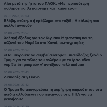
Λίσι μετά την ήττα του ΠΑΟΚ: «Με περισσότερη
σοβαρότητα θα παίρναμε κάτι καλύτερο»
07.08.2026, 00:03
Βλάβη, ατύχημα ή πρόβλημα στο ταξίδι; Η κάλυψη που
πολλοί αγνοούν
06.08.2026, 23:57
Χαλαρή έξοδος για τον Κυριάκο Μητσοτάκη και τη
σύζυγό του Μαρέβα στα Χανιά, φωτογραφίες
06.08.2026, 23:54
«Θα μπορούσε να συμβεί σύντομα»: Αισιόδοξος ξανά ο
Τραμπ για το τέλος του πολέμου με το Ιράν, «δεν
νομίζω ότι μπορούν ν' αντέξουν πολύ ακόμα»
06.08.2026, 23:43
Διακοπές στη Σίκινο
06.08.2026, 23:42
Ο Τραμπ θα απαγορεύσει τη χορήγηση υπηκοότητας στα
παιδιά αλλοδαπών που πηγαίνουν στις ΗΠΑ για να
γεννήσουν
06.08.2026, 23:30