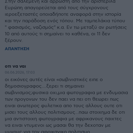
Στην σαλεμένη και άρρωστη από την αριστερίλα
Ευρώπη απαγορεύεται από τους σύγχρονους
ιεροεξεταστές οποιαδήποτε αναφορά στην ιστορία
και την παράδοση ενός τόπου. Με ταμπελάκια τύπου
" φασισμός, ναζισμός" κ.α. Εν τω μεταξύ αν ρωτήσεις
10 από αυτούς τι σημαίνει το καθένα, οι 11 δεν
ξέρουν.
ΑΠΑΝΤΗΣΗ
οτι να ναι
06.06.2026, 17:03
οι εικόνες αυτές είναι «σωβινιστικές ειπε ο
δημοσιογραφος....ξερει τι σημαινει
σωβινισμος;φυσικα οχι,μια φωτογραφια με ενδυμασια
των προγονων του δεν παει να πει οτι θεωρει πως
ειναι ανωτερος φυλετικα απο τους αλλους ουτε οτι
μισει τους αλλους πολιτισμους...παω στοιχημα δε οτι
μια αντιστοιχη φωτογραφια με αφρικανους παιχτες
να ειναι ντυμενοι ως μασαι θα την δεχοταν με
υμνους για τον αφρικανικο πολιτισμο