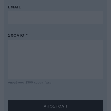
EMAIL
ΣΧΌΛΙΟ *
Απομένουν
2500
χαρακτήρες