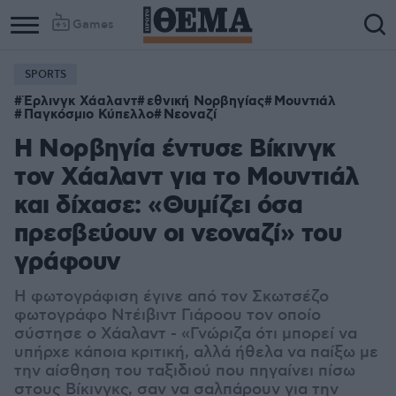
Games
SPORTS
Έρλινγκ Χάαλαντ
εθνική Νορβηγίας
Μουντιάλ
Παγκόσμιο Κύπελλο
Νεοναζί
Η Νορβηγία έντυσε Βίκινγκ
τον Χάαλαντ για το Μουντιάλ
και δίχασε: «Θυμίζει όσα
πρεσβεύουν οι νεοναζί» του
γράφουν
Η φωτογράφιση έγινε από τον Σκωτσέζο
φωτογράφο Ντέιβιντ Γιάροου τον οποίο
σύστησε ο Χάαλαντ - «Γνώριζα ότι μπορεί να
υπήρχε κάποια κριτική, αλλά ήθελα να παίξω με
την αίσθηση του ταξιδιού που πηγαίνει πίσω
στους Βίκινγκς, σαν να σαλπάρουν για την