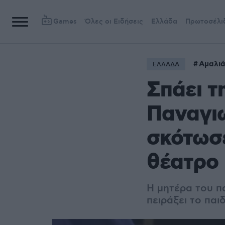
Games
Όλες οι Ειδήσεις
Ελλάδα
Πρωτοσέλι
Αμαλι
ΕΛΛΑΔΑ
Σπάει τ
Παναγι
σκότωσε
θέατρο
Η μητέρα του π
πειράξει το παι