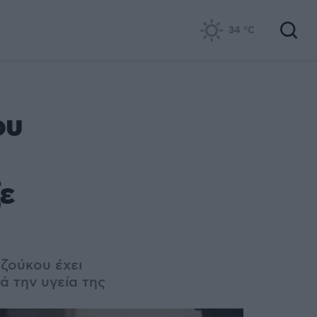
34
°C
ου
ζε
τζούκου έχει
κά την υγεία της