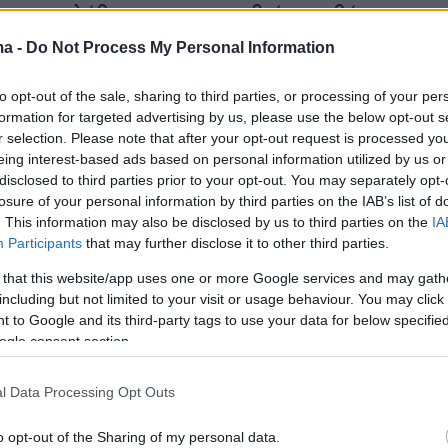
λη την αλήθεια για τις ακριβείς συνθήκες
 δικού της παιδιού. «Είδα πρώτη φορά την
ma -
Do Not Process My Personal Information
τηλεοπτική εκπομπή να εμφανίζεται ως μια
χε χάσει τα δύο παιδιά της και που
to opt-out of the sale, sharing to third parties, or processing of your per
formation for targeted advertising by us, please use the below opt-out s
 να μάθει τα αίτια που οδήγησαν στο θάνατό
r selection. Please note that after your opt-out request is processed y
οχωρήθηκα και τη λυπήθηκα. Όταν ήρθαμε πιο
eing interest-based ads based on personal information utilized by us or
γνώριζα ότι η Ειρήνη ήταν παρούσα στους
disclosed to third parties prior to your opt-out. You may separately opt-
losure of your personal information by third parties on the IAB’s list of
ν άλλων παιδιών, της αδερφής της και του
. This information may also be disclosed by us to third parties on the
IA
 κουμπάρας της όπως δεν γνώριζα και για τις
Participants
that may further disclose it to other third parties.
Όταν πέθανε ο γιος μου, ο κόσμος άρχισε να
 that this website/app uses one or more Google services and may gath
ε έμαθα και για τους άλλους θανάτους.
including but not limited to your visit or usage behaviour. You may click 
λες οι ιατροδικαστικές εκθέσεις απέδιδαν το
 to Google and its third-party tags to use your data for below specifi
ogle consent section.
παιδιών σε παθολογικά αίτια. Πλέον όμως
σμένη ότι η Ειρήνη Μουρτζούκου έχει πειράξει
l Data Processing Opt Outs
υ
και ότι όλο αυτόν τον καιρό έπαιζε θέατρο.
έλει θα μιλήσει και είμαι σίγουρη πως θα βρω
o opt-out of the Sharing of my personal data.