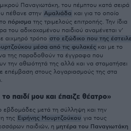
 μικρού Παναγιωτάκη, του πέμπτου κατά σειρά
υ πέθανε στην
Αμαλιάδα
και για το οποίο
 το
πόρισμα
της τριμελούς επιτροπής. Την ίδια
ρα του αδικοχαμένου παιδιού αναμένεται ν’
με αιχμηρό τρόπο
στο εξώδικο που της έστειλ
ουρτζούκου μέσα από τις φυλακές
και με το
 να της παραδοθούν τα έγγραφα που
υν την αθωότητά της αλλά και να σταματήσει
ε επέμβαση στους λογαριασμούς της στα
.
το παιδί μου και έπαιζε θέατρο»
ο εβδομάδες μετά τη σύλληψη και την
η της
Ειρήνης Μουρτζούκου
για τους
εσσάρων παιδιών, η
μητέρα του Παναγιωτάκη