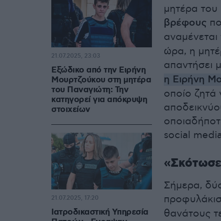
μητέρα του
βρέφους
πο
αναμένεται
ώρα, η μητέ
21.07.2025, 23:03
απαντήσει 
Εξώδικο από την Ειρήνη
η Ειρήνη Μ
Μουρτζούκου στη μητέρα
του Παναγιώτη: Την
οποίο ζητά
κατηγορεί για απόκρυψη
αποδεικνύο
στοιχείων
οποιαδήποτ
social media
«Σκότωσε 
Σήμερα, δύ
προφυλάκισ
21.07.2025, 17:20
Iατροδικαστική Υπηρεσία
θανάτους τ