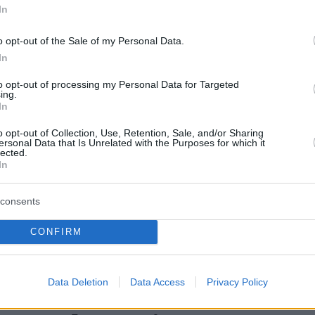
. Έχω εμπιστοσύνη στη Δικαιοσύνη και στο
In
ου», δηλώνει για πρώτη φορά η μητέρα του
o opt-out of the Sale of my Personal Data.
η.
In
to opt-out of processing my Personal Data for Targeted
ing.
ατο το εξώδικο»
In
o opt-out of Collection, Use, Retention, Sale, and/or Sharing
αφέρονται στο
εξώδικο
που μας επιδόθηκε
ersonal Data that Is Unrelated with the Purposes for which it
lected.
στατα και δεν ανταποκρίνονται στην
In
τητα. Θα απαντήσουμε τις επόμενες ώρες. Η
ρτζούκου
δεν είχε πει ποτέ ότι ευθύνεται η
consents
ου για το θάνατο του
Παναγιωτάκη
και στην
CONFIRM
ς για τα άλλα βρέφη, όπως ενημερώθηκα, λέε
αι αυτή και άλλα πρόσωπα χωρίς να
ι πώς. Λέει ότι θα υποδείξει και άλλα άτομα ως
Data Deletion
Data Access
Privacy Policy
 το θάνατο του παιδιού. Αν γνωρίζει πρόσωπα