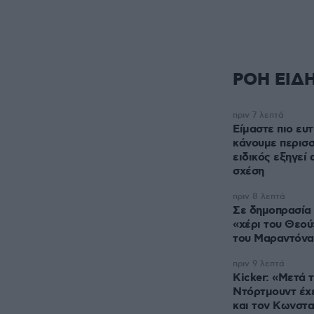
ΡΟΗ ΕΙΔ
πριν 7 λεπτά
Είμαστε πιο ευ
κάνουμε περισσ
ειδικός εξηγεί
σχέση
πριν 8 λεπτά
Σε δημοπρασία 
«χέρι του Θεού
του Μαραντόνα
πριν 9 λεπτά
Kicker: «Μετά 
Ντόρτμουντ έχε
και τον Κωνστα