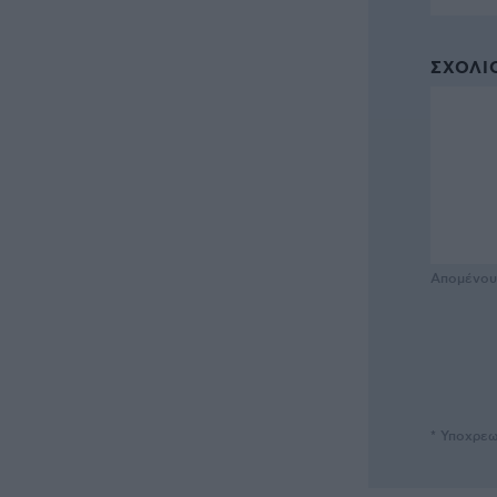
ΣΧΌΛΙΟ
Απομένο
* Υποχρεω