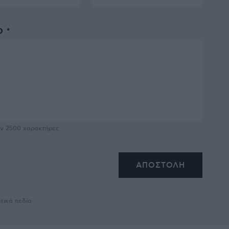
 *
υν
2500
χαρακτήρες
τικά πεδία