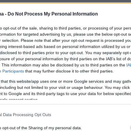
Χαμενεΐ: Το Ισραήλ έκανε ένα τεράστιο λάθος
ma -
Do Not Process My Personal Information
ρηθεί γι' αυτό - Γελοίες οι δηλώσεις Τραμπ, το
α παραδοθεί
to opt-out of the sale, sharing to third parties, or processing of your per
formation for targeted advertising by us, please use the below opt-out s
r selection. Please note that after your opt-out request is processed y
πίδη: «Ο Θέμης Σοφός έχει συμφέρον να μην
eing interest-based ads based on personal information utilized by us or
 η υπόθεσή μου», ισχυρίστηκε ο ηθοποιός
disclosed to third parties prior to your opt-out. You may separately opt-
losure of your personal information by third parties on the IAB’s list of
. This information may also be disclosed by us to third parties on the
IA
 σε Νίκο Παππά: Σιγά κύριε 13-0,
Participants
that may further disclose it to other third parties.
κατε από το Ειδικό Δικαστήριο, δεν θα μας
 that this website/app uses one or more Google services and may gath
λας
including but not limited to your visit or usage behaviour. You may click 
 to Google and its third-party tags to use your data for below specifi
ogle consent section.
l Data Processing Opt Outs
o opt-out of the Sharing of my personal data.