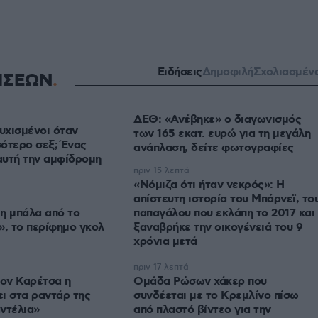
Ειδήσεις
Δημοφιλή
Σχολιασμέν
ΗΣΕΩΝ
ΔΕΘ: «Ανέβηκε» ο διαγωνισμός
τυχισμένοι όταν
των 165 εκατ. ευρώ για τη μεγάλη
ότερο σεξ; Ένας
ανάπλαση, δείτε φωτογραφίες
 αυτή την αμφίδρομη
πριν 15 λεπτά
«Νόμιζα ότι ήταν νεκρός»: Η
απίστευτη ιστορία του Μπάρνεϊ, το
η μπάλα από το
παπαγάλου που εκλάπη το 2017 και
», το περίφημο γκολ
ξαναβρήκε την οικογένειά του 9
χρόνια μετά
πριν 17 λεπτά
τον Καρέτσα η
Ομάδα Ρώσων χάκερ που
ι στα ραντάρ της
συνδέεται με το Κρεμλίνο πίσω
ντέλια»
από πλαστό βίντεο για την