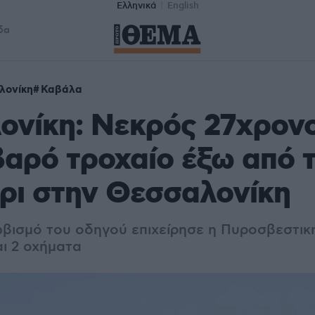
Ελληνικά
English
δα
λονίκη
Καβάλα
ονίκη: Νεκρός 27χρονο
αρό τροχαίο έξω από 
ρι στην Θεσσαλονίκη
ωβισμό του οδηγού επιχείρησε η Πυροσβεστικ
ι 2 οχήματα