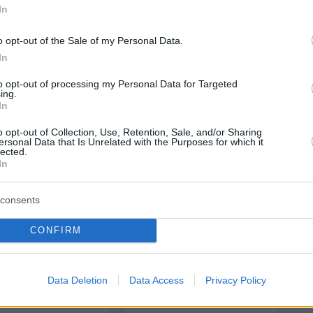
In
o opt-out of the Sale of my Personal Data.
protothema.gr στο Google News
το
και μάθετε πρώτοι
In
εις
to opt-out of processing my Personal Data for Targeted
Ειδήσεις
 τελευταίες
από την Ελλάδα και τον Κόσμο, τη
ing.
In
Protothema.gr
μβαίνουν, στο
o opt-out of Collection, Use, Retention, Sale, and/or Sharing
ersonal Data that Is Unrelated with the Purposes for which it
ΙΑ
ΠΡΟΣΘΗΚΗ ΣΧΟΛΙΟΥ
lected.
In
consents
ΣΘΗΚΗ ΣΧΟΛΙΟΥ
CONFIRM
 *
EMAIL
Data Deletion
Data Access
Privacy Policy