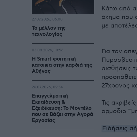
Κάτω από αδ
όχημα που 
27.07.2026, 06:00
με αποτέλεσ
Το μέλλον της
τεχνολογίας
Για τον απ
03.08.2026, 10:56
Η Smart φοιτητική
Πυροσβεστι
κατοικία στην καρδιά της
αισθήσεις 
Αθήνας
προσπάθειε
27χρονος κ
26.07.2026, 09:54
Επαγγελματική
Εκπαίδευση &
Τις ακριβεί
Εξειδίκευση: Το Mοντέλο
αρμόδιο Τμ
που σε Bάζει στην Aγορά
Eργασίας
Ειδήσεις σ