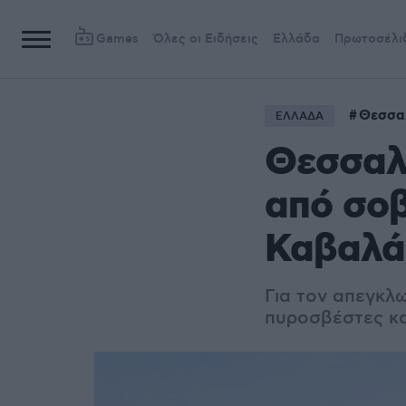
Games
Όλες οι Ειδήσεις
Ελλάδα
Πρωτοσέλι
Θεσσα
ΕΛΛΑΔΑ
Θεσσαλ
από σοβ
Καβαλά
Για τον απεγκλ
πυροσβέστες κα