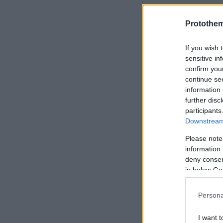
Διάγγελμα 
Protothe
και θα τιμω
Ιράν δεν θ
If you wish 
sensitive in
confirm you
Δίκη Φιλιπ
continue se
προχωρήσει
information 
further disc
participants
Μητσοτάκης
Downstream 
καταδικαστή
Please note
δείρετε κιό
information 
deny consent
in below Go
Persona
I want t