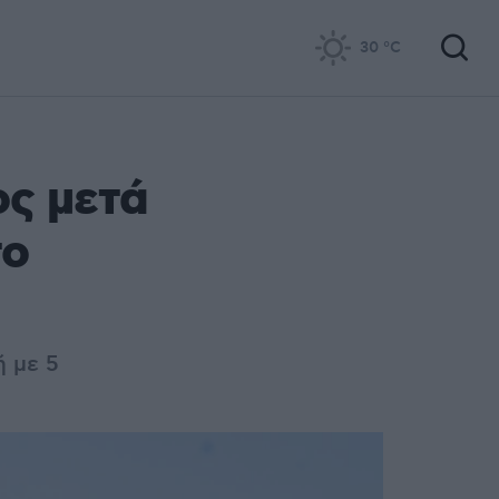
30
°C
ς μετά
το
ή με 5