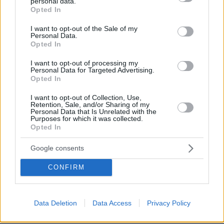
personal data.
grant or deny consent to Google and its third-party tags to
βελτίωση από το βράδυ. Στις υπόλοιπες
Opted In
use your data for below specified purposes in below Google
περιοχές λίγες νεφώσεις κατά τόπους
consent section.
I want to opt-out of the Sale of my
αυξημένες με πιθανότητα πρόσκαιρων όμβρων
Personal Data.
Opted In
το μεσημέρι - απόγευμα.
Ανεμοι: Από δυτικές διευθύνσεις 3 με 5
I want to opt-out of processing my
Personal Data for Targeted Advertising.
μποφόρ.
Opted In
Θερμοκρασία: Από 11 έως 22 βαθμούς Κελσίου.
I want to opt-out of Collection, Use,
Retention, Sale, and/or Sharing of my
Personal Data that Is Unrelated with the
ΝΗΣΙΑ ΙΟΝΙΟΥ, ΗΠΕΙΡΟΣ, ΔΥΤΙΚΗ ΣΤΕΡΕΑ,
Purposes for which it was collected.
ΔΥΤΙΚΗ ΠΕΛΟΠΟΝΝΗΣΟΣ
Opted In
Καιρός: Λίγες νεφώσεις κατά τόπους
Google consents
αυξημένες με πρόσκαιρους όμβρους το
μεσημέρι - απόγευμα στα ηπειρωτικά.
CONFIRM
Ανεμοι: Δυτικοί βορειοδυτικοί 3 με 4 και το
πρωί τοπικά έως 5 μποφόρ.
Data Deletion
Data Access
Privacy Policy
Θερμοκρασία: Από 13 έως 23 βαθμούς Κελσίου.