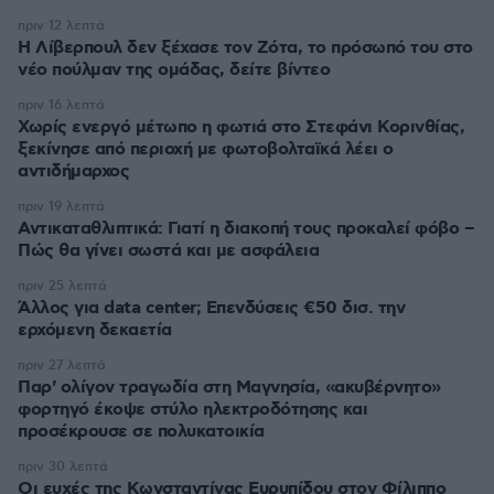
πριν 12 λεπτά
Η Λίβερπουλ δεν ξέχασε τον Ζότα, το πρόσωπό του στο
νέο πούλμαν της ομάδας, δείτε βίντεο
πριν 16 λεπτά
Χωρίς ενεργό μέτωπο η φωτιά στο Στεφάνι Κορινθίας,
ξεκίνησε από περιοχή με φωτοβολταϊκά λέει ο
αντιδήμαρχος
πριν 19 λεπτά
Αντικαταθλιπτικά: Γιατί η διακοπή τους προκαλεί φόβο –
Πώς θα γίνει σωστά και με ασφάλεια
πριν 25 λεπτά
Άλλος για data center; Επενδύσεις €50 δισ. την
ερχόμενη δεκαετία
πριν 27 λεπτά
Παρ' ολίγον τραγωδία στη Μαγνησία, «ακυβέρνητο»
φορτηγό έκοψε στύλο ηλεκτροδότησης και
προσέκρουσε σε πολυκατοικία
πριν 30 λεπτά
Οι ευχές της Κωνσταντίνας Ευρυπίδου στον Φίλιππο