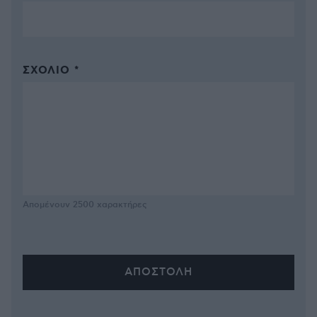
ΣΧΌΛΙΟ *
Απομένουν
2500
χαρακτήρες