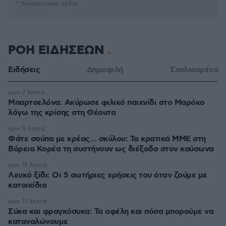
* Υποχρεωτικά πεδία
ΡΟΗ ΕΙΔΗΣΕΩΝ
Ειδήσεις
Δημοφιλή
Σχολιασμένα
πριν 7 λεπτά
Μπαρτσελόνα: Ακύρωσε φιλικό παιχνίδι στο Μαρόκο
λόγω της κρίσης στη Θέουτα
πριν 9 λεπτά
Φάτε σούπα με κρέας... σκύλου: Τα κρατικά ΜΜΕ στη
Βόρεια Κορέα τη συστήνουν ως διέξοδο στον καύσωνα
πριν 11 λεπτά
Λευκό ξίδι: Οι 5 σωτήριες χρήσεις του όταν ζούμε με
κατοικίδια
πριν 11 λεπτά
Σύκα και φραγκόσυκα: Τα οφέλη και πόσα μπορούμε να
καταναλώνουμε