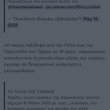
Περισσότερα στο κεντρικό δελτίο του
@Starchannelnew1
pic.twitter.com/P2UcLvV3od
— Theodoros Kolydas (@KolydasT)
May 16,
2025
«Η σκόνη ταξίδεψε από την Πύλο έως την
Ορεστιάδα του Έβρου σε 14 ώρες, σαρώνοντας
κυριολεκτικά το μεγαλύτερο μέρος της χώρας»,
έγραψε σε διαφορετική ανάρτηση ο
μετεωρολόγος.
TO ΤΑΞΙΔΙ ΤΗΣ ΣΚΟΝΗΣ
Υψηλές συγκεντρώσεις της Αφρικανικής σκόνης
σήμερα 16 Μαΐου 2025 με τιμές , ανάλογες του
περσινού γεγονότος τον Απρίλιο του 2024 .