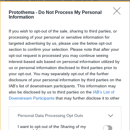
πρόσκαιρους όμβρους κυρίως το μεσημέρι -
Protothema -
Do Not Process My Personal
απόγευμα στα ηπειρωτικά.
Information
Ευνοείται η μεταφορά αφρικανικής σκόνης στα
νότια.
If you wish to opt-out of the sale, sharing to third parties, or
Οι άνεμοι θα πνέουν από δυτικές διευθύνσεις
processing of your personal or sensitive information for
targeted advertising by us, please use the below opt-out
3 με 5 και στα πελάγη τοπικά 6 μποφόρ.
section to confirm your selection. Please note that after your
Η θερμοκρασία θα σημειώσει μικρή πτώση στα
opt-out request is processed you may continue seeing
νότια και μικρή άνοδο στα βόρεια. Θα φτάσει
interest-based ads based on personal information utilized by
στα βόρεια τους 22 με 23 βαθμούς, στις
us or personal information disclosed to third parties prior to
your opt-out. You may separately opt-out of the further
υπόλοιπες περιοχές τους 22 με 24 και τοπικά
disclosure of your personal information by third parties on the
στα ηπειρωτικά και την Κρήτη τους 25 βαθμούς
IAB’s list of downstream participants. This information may
Κελσίου.
also be disclosed by us to third parties on the
IAB’s List of
Downstream Participants
that may further disclose it to other
third parties.
ΜΑΚΕΔΟΝΙΑ, ΘΡΑΚΗ
Καιρός: Στην ανατολική Μακεδονία και τη
Please note that this website/app uses one or more Google
Personal Data Processing Opt Outs
Θράκη νεφώσεις με βροχές και καταιγίδες
services and may gather and store information including but
not limited to your visit or usage behaviour. You may click to
I want to opt-out of the Sharing of my
κατά τόπους ισχυρές τις πρωινές ώρες και