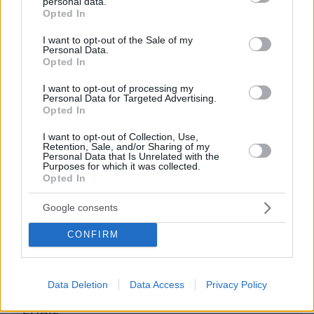
personal data.
grant or deny consent to Google and its third-party tags to
Τους ρώτησε κάνεις πως θέλουν να λέγονται; Και οι
Opted In
use your data for below specified purposes in below Google
ίδιοι γύφτοι αυτο-αποκαλουνται. Υπάρχουν αρκετά
consent section.
βίντεο για του λόγου του αληθές. Και 2ον, δεν
I want to opt-out of the Sale of my
Personal Data.
νομίζω να τους νοιάζει και πολύ (Υπάρχουν και
Opted In
εξαιρέσεις).
I want to opt-out of processing my
ΑΠΑΝΤΗΣΗ
Personal Data for Targeted Advertising.
Opted In
I want to opt-out of Collection, Use,
ΦΟΡΤΩΣΗ ΠΕΡΙΣΣΟΤΕΡΩΝ ΣΧΟΛΙΩΝ
Retention, Sale, and/or Sharing of my
Personal Data that Is Unrelated with the
Purposes for which it was collected.
Opted In
ΠΡΟΣΘΗΚΗ ΣΧΟΛΙΟΥ
Google consents
ΌΝΟΜΑ *
CONFIRM
Data Deletion
Data Access
Privacy Policy
EMAIL