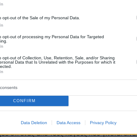
In
 και πιο αυστηρά όλες οι αιτήσεις ασύλου. Και
 πέρα υπήρχαν μέχρι τώρα κάποια νομικά
o opt-out of the Sale of my Personal Data.
ι νομικά κενά, τα οποία κλείνουμε με το νέο
In
όσθεσε.
to opt-out of processing my Personal Data for Targeted
ing.
In
δάκη
εξήγησε ότι θα υπάρχει κράτηση για
πιστρέφουν: “Θα υπάρχει κράτηση, η οποία
o opt-out of Collection, Use, Retention, Sale, and/or Sharing
ersonal Data that Is Unrelated with the Purposes for which it
αι πια πιο αυστηρή και δεν θα μπορούν να
lected.
In
ω από το μέρος το οποίο κρατούνται. Θα είνα
νονική σε κλειστά κέντρα κράτησης. Υπάρχουν
consents
ροι. Απλώς θα αφορά τους ανθρώπους αυτούς.
το οποίο θα αλλάξει προς το αυστηρότερο. Δε
CONFIRM
 χρειαστεί να γίνουν νέοι χώροι“.
Data Deletion
Data Access
Privacy Policy
ησε ότι ένας από τους λόγους που γίνεται είνα