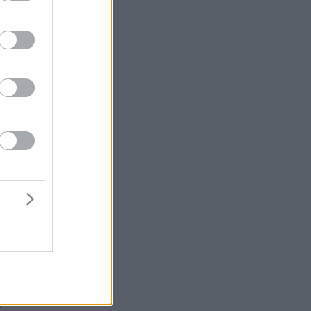
ι
ν
ι