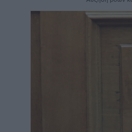
Αύξηση ροών κ