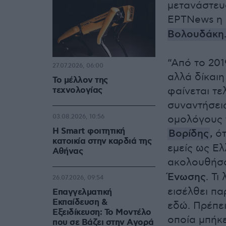
μετανάστευ
ΕΡΤNews η
Βολουδάκη
“Από το 201
27.07.2026, 06:00
αλλά δίκαιη
Το μέλλον της
τεχνολογίας
φαίνεται τε
συναντήσει
03.08.2026, 10:56
ομολόγους 
Η Smart φοιτητική
Βορίδης
,
ότ
κατοικία στην καρδιά της
εμείς ως Ε
Αθήνας
ακολουθήσο
Ένωσης
. Τι
26.07.2026, 09:54
εισέλθει πα
Επαγγελματική
Εκπαίδευση &
εδώ. Πρέπει
Εξειδίκευση: Το Mοντέλο
οποία μπήκε
που σε Bάζει στην Aγορά