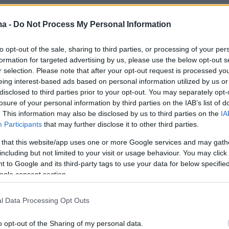
αι επιστρέφει” τόνισε.
ma -
Do Not Process My Personal Information
to opt-out of the sale, sharing to third parties, or processing of your per
 πραγματοποιούνται και τώρα. Δεν είναι κάτι
formation for targeted advertising by us, please use the below opt-out s
εται. Απλώς θα
αυστηροποιηθεί
το πλαίσιο και
r selection. Please note that after your opt-out request is processed y
εραιτέρω διμερείς συμφωνίες. Για παράδειγμα
eing interest-based ads based on personal information utilized by us or
disclosed to third parties prior to your opt-out. You may separately opt-
ι πάρα πολλοί μετανάστες από την Αίγυπτο.
losure of your personal information by third parties on the IAB’s list of
ις που έγιναν με την αιγυπτιακή πλευρά
. This information may also be disclosed by us to third parties on the
IA
α πάρουν πίσω υπηκόους τους που έχουν
Participants
that may further disclose it to other third parties.
αράνομα στη χώρα” σημείωσε η κα Βολουδάκη.
 that this website/app uses one or more Google services and may gath
including but not limited to your visit or usage behaviour. You may click 
 to Google and its third-party tags to use your data for below specifi
ν έρχεται ένα νομοσχέδιο όσον αφορά στην
ogle consent section.
ετανάστευση. Τέλος Μαΐου θα παρουσιαστεί
ικό συμβούλιο. Θα αυστηροποιεί τόσο όλους
l Data Processing Opt Outs
ες που αφορούν την παράνομη μετανάστευση
ει και τις επιστροφές. Δηλαδή θα εξετάζονται
o opt-out of the Sharing of my personal data.