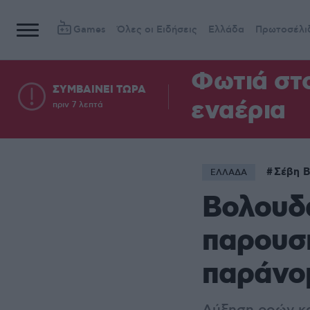
Games
Όλες οι Ειδήσεις
Ελλάδα
Πρωτοσέλι
Φωτιά στ
ΣΥΜΒΑΙΝΕΙ ΤΩΡΑ
εναέρια
πριν 7 λεπτά
Σέβη 
ΕΛΛΑΔΑ
Βολουδά
παρουσι
παράνο