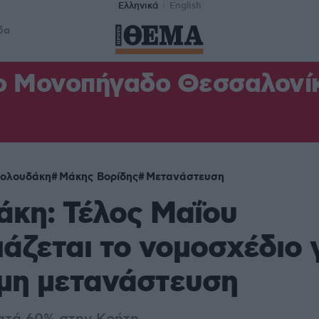
Ελληνικά
English
δα
ο Μονοπήγαδο Θεσσαλονίκη
Βολουδάκη
Μάκης Βορίδης
Μετανάστευση
κη: Τέλος Μαΐου
άζεται το νομοσχέδιο 
μη μετανάστευση