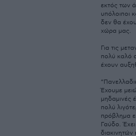
εκτός των ά
υπόλοιποι κ
δεν θα έχου
χώρα μας.
Για τις μετ
πολύ καλό σ
έχουν αυξηθ
“Πανελλαδι
Έχουμε μει
μηδαμινές έ
πολύ λιγότε
πρόβλημα εί
Γαύδο. Έχε
διακινητών 