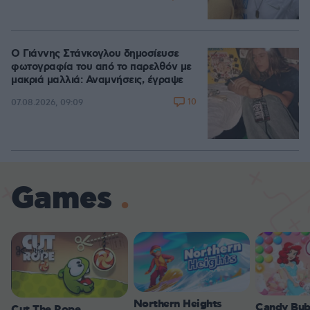
Ο Γιάννης Στάνκογλου δημοσίευσε
φωτογραφία του από το παρελθόν με
μακριά μαλλιά: Αναμνήσεις, έγραψε
10
07.08.2026, 09:09
Games
Northern Heights
Candy Bub
Cut The Rope