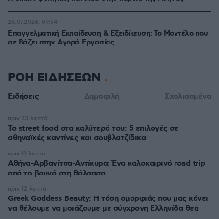
26.07.2026, 09:54
Επαγγελματική Εκπαίδευση & Εξειδίκευση: Το Mοντέλο που
σε Bάζει στην Aγορά Eργασίας
ΡΟΗ ΕΙΔΗΣΕΩΝ
Ειδήσεις
Δημοφιλή
Σχολιασμένα
πριν 33 λεπτά
Το street food στα καλύτερά του: 5 επιλογές σε
αθηναϊκές καντίνες και σουβλατζίδικα
πριν 11 λεπτά
Αθήνα-Αρβανίτσα-Αντίκυρα: Ένα καλοκαιρινό road trip
από το βουνό στη θάλασσα
πριν 12 λεπτά
Greek Goddess Beauty: Η τάση ομορφιάς που μας κάνει
να θέλουμε να μοιάζουμε με σύγχρονη Ελληνίδα θεά