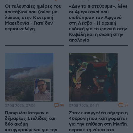
Οι τελευταίες ημέρες του
«Δεν το πιστεύουμε», λένε
κουταβιού που ζούσε με
οι Αμερικανοί που
λύκους στην Κεντρική
υιοθέτησαν τον Αφγανό
Μακεδονία - Γιατί δεν
στη Λέσβο - Η αρχική
περισυνελέγη
εκδοχή για το φονικό στην
Κυψέλη και η σιωπή στην
απολογία
99
37
07.08.2026, 07:00
07.08.2026, 06:51
Προφυλακίστηκαν ο
Στον εισαγγελέα σήμερα η
δήμαρχος Στυλίδας και
46χρονη που κατηγορείται
δύο ακόμη
για την επίθεση στη Marfin,
κατηγορούμενοι για την
πέρασε τη νύχτα στα