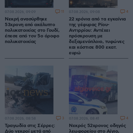
11
4
07.08.2026, 09:09
07.08.2026, 09:08
Νεκρή ανασύρθηκε
22 χρόνια από τα εγκαίνια
53χρονη από ακάλυπτο
της γέφυρας Ρίου-
πολυκατοικίας στο Γουδί,
Αντιρρίου: Αντέχει
έπεσε από τον 5ο όροφο
πρόσκρουση με
πολυκατοικίας
δεξαμενόπλοιο, τυφώνες
και κόστισε 800 εκατ.
ευρώ
3
4
07.08.2026, 08:58
07.08.2026, 08:41
Τραγωδία στις Σέρρες:
Νεκρός 52χρονος οδηγός
Δύο νεκροί μετά από
λεωφορείου στο Αίγιο,