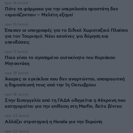
πριν 16 λεπτά
Πότε τα φάρμακα για την υπερπλασία προστάτη δεν
«χρειάζονται» – Μελέτη εξηγεί
πριν 16 λεπτά
Έπεσαν οι υπογραφές για το Ειδικό Χωροταξικό Πλαίσιο
για τον Τουρισμό: Νέοι κανόνες για δόμηση και
επενδύσεις
πριν 17 λεπτά
Ποιο είναι το αγαπημένο αυτοκίνητο του Κυριάκου
Μητσοτάκη
πριν 18 λεπτά
Άκυρες οι εγκύκλιοι που δεν αναρτώνται, υποχρεωτική
η δημοσίευσή τους από την 1η Οκτωβρίου
πριν 18 λεπτά
Στην Εισαγγελία από τη ΓΑΔΑ οδηγείται η 46χρονη που
κατηγορείται για την επίθεση στη Marfin, δείτε βίντεο
πριν 23 λεπτά
Αλλάζει στρατηγική η Honda για την Ευρώπη
πριν 23 λεπτά