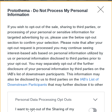
Protothema -
Do Not Process My Personal
Information
If you wish to opt-out of the sale, sharing to third parties, or
07.08.2026, 08:32
processing of your personal or sensitive information for
Τα φρούτα που επιλέγουν 4 ενδοκρινολόγοι για
targeted advertising by us, please use the below opt-out
καλύτερο έλεγχο του σακχάρου – Το ένα μειώνει
section to confirm your selection. Please note that after your
το λίπος στην κοιλιά
opt-out request is processed you may continue seeing
interest-based ads based on personal information utilized by
us or personal information disclosed to third parties prior to
your opt-out. You may separately opt-out of the further
disclosure of your personal information by third parties on the
IAB’s list of downstream participants. This information may
also be disclosed by us to third parties on the
IAB’s List of
Downstream Participants
that may further disclose it to other
third parties.
Please note that this website/app uses one or more Google
Personal Data Processing Opt Outs
services and may gather and store information including but
not limited to your visit or usage behaviour. You may click to
I want to opt-out of the Sharing of my