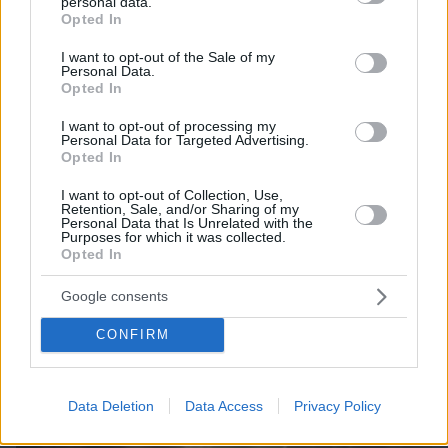
personal data.
grant or deny consent to Google and its third-party tags to
Opted In
use your data for below specified purposes in below Google
consent section.
I want to opt-out of the Sale of my
Personal Data.
Opted In
I want to opt-out of processing my
Personal Data for Targeted Advertising.
Opted In
I want to opt-out of Collection, Use,
Retention, Sale, and/or Sharing of my
Personal Data that Is Unrelated with the
06.08.2026, 19:12
Purposes for which it was collected.
Ποιο αυτοκίνητο βενζίνης έκανε 1.980 χλμ με έναν
Opted In
ανεφοδιασμό;
Google consents
CONFIRM
Data Deletion
Data Access
Privacy Policy