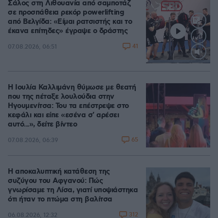
Σάλος στη Λιθουανία από σαμποτάζ
σε προσπάθεια ρεκόρ powerlifting
από Βελγίδα: «Είμαι ρατσιστής και το
έκανα επίτηδες» έγραψε ο δράστης
41
07.08.2026, 06:51
Loaded
:
100.00%
Η Ιουλία Καλλιμάνη θύμωσε με θεατή
που της πέταξε λουλούδια στην
Ηγουμενίτσα: Του τα επέστρεψε στο
κεφάλι και είπε «εσένα σ' αρέσει
αυτό...», δείτε βίντεο
65
07.08.2026, 06:39
Η αποκαλυπτική κατάθεση της
συζύγου του Αφγανού: Πώς
γνωρίσαμε τη Λίσα, γιατί υποψιάστηκα
ότι ήταν το πτώμα στη βαλίτσα
312
06.08.2026, 12:32