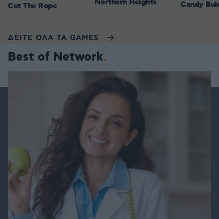
Northern Heights
Candy Bub
Cut The Rope
ΔΕΙΤΕ ΟΛΑ ΤΑ GAMES
Best of Network