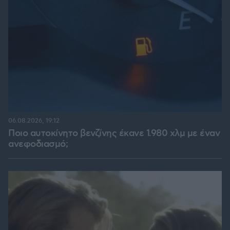
06.08.2026, 19:12
Ποιο αυτοκίνητο βενζίνης έκανε 1.980 χλμ με έναν
ανεφοδιασμό;