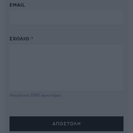
EMAIL
ΣΧΌΛΙΟ *
Απομένουν
2500
χαρακτήρες