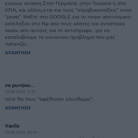
εχουμε αναγκη.Στην Γερμανια ,στην Τουρκια η στις
ΗΠΑ, και αλλου,ετσι και τους "στραβοκοιταξεις" εισαι
"μεσα"..Ψαξτε στο GOOGLE για το ποσοι αστυνομικοι
κατεληξαν στο Νμ απο τους αλητες και αντιστοιχα
ποσοι απο αυτους για το αντιστροφο...για να
καταλαβουμε το κοινωνικο προβλημα που μας
ταλανιζει..
ΑΠΑΝΤΗΣΗ
να ρωτήσω...
09.08.2024, 11:39
πότε θα τους "αφέθησαν ελεύθεροι";
ΑΠΑΝΤΗΣΗ
Vasilis
09.08.2024, 09:43