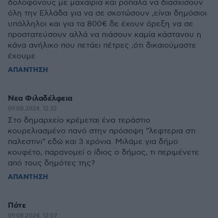
δολοφόνους με μαχαίρια και ρόπαλα να διασχίσουν
όλη την Ελλάδα για να σε σκοτώσουν ,είναι δημόσιοι
υπάλληλοι και για τα 800€ δε έχουν όρεξη να σε
προστατεύσουν αλλά να πιάσουν καμία κάστανου η
κάνα ανήλικο που πετάει πέτρες ,ότι δικαιούμαστε
έχουμε
ΑΠΑΝΤΗΣΗ
Νεα Φιλαδέλφεια
09.08.2024, 12:32
Στο δημαρχείο κρέμεται ένα τεράστιο
κουρελιασμένο πανό στην πρόσοψη "λεφτερια στι
παλεστινι" εδώ και 3 χρόνια. Μιλάμε για δήμο
κουφέτο, παρανομεί ο ίδιος ο δήμος, τι περιμένετε
από τους δημότες της?
ΑΠΑΝΤΗΣΗ
Πότε
09.08.2024, 12:07