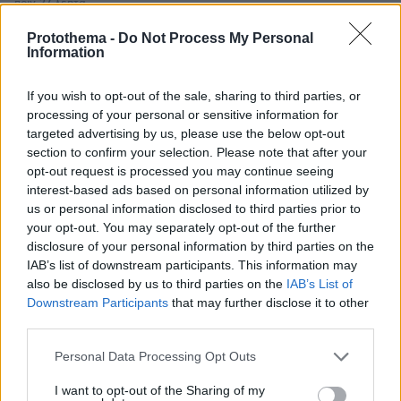
πριν 27 λεπτά
Διακοπές στη Σίκινο
Protothema -
Do Not Process My Personal
πριν 28 λεπτά
Information
Ο Τραμπ θα απαγορεύσει τη χορήγηση υπηκοότητας στα
παιδιά αλλοδαπών που πηγαίνουν στις ΗΠΑ για να
If you wish to opt-out of the sale, sharing to third parties, or
γεννήσουν
processing of your personal or sensitive information for
πριν 40 λεπτά
targeted advertising by us, please use the below opt-out
Πώς θα βοηθήσετε τη γάτα σας να συνηθίσει το κλουβί
section to confirm your selection. Please note that after your
της
opt-out request is processed you may continue seeing
interest-based ads based on personal information utilized by
πριν μία ώρα
us or personal information disclosed to third parties prior to
Κόπωση της Wall Street μετά τα ρεκόρ εν μέσω
your opt-out. You may separately opt-out of the further
αβεβαιότητας για το Ιράν, το πετρέλαιο και τη Fed
disclosure of your personal information by third parties on the
πριν μία ώρα
IAB’s list of downstream participants. This information may
Στη ΓΑΔΑ κρατείται η 46χρονη που κατηγορείται για την
also be disclosed by us to third parties on the
IAB’s List of
επίθεση στη Marfin, δείτε βίντεο και φωτογραφίες
Downstream Participants
that may further disclose it to other
third parties.
πριν μία ώρα
3 ταξιδιωτικές συνήθειες της Gen Z που θα
Please note that this website/app uses one or more Google
Personal Data Processing Opt Outs
διαμορφώσουν νέες τάσεις στον τουρισμό
services and may gather and store information including but
not limited to your visit or usage behaviour. You may click to
I want to opt-out of the Sharing of my
πριν μία ώρα