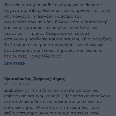
Πότε θα αυστηροποιηθεί ο νόμος για επίθεση σε
όργανα της τάξης; Θέλουμε τελικά όργανα της τάξης
σαν κοινωνία, ή περνάει η φασάρα των
αναρχοάπλυτων που δεν θέλουν τέτοια "καταπίεση"
και ισχυρίζονται ασφάλεια μέσω συνελεύσεων
γειτονιάς;;; Ή μήπως θεωρούμε ότι έχουμε
αστυνομική ασυδοσία και όχι αστυνομική ανυπαρξία;;;
Το 2ο βήμα είναι η αυστηροποίηση των νόμων για
βανδαλισμούς και κλοπές δημόσιας και ιδιωτικής
περιουσίας. Ποιος τολμάει;;;;
ΑΠΑΝΤΗΣΗ
Χριστοδουλος (Χρηστος) Δημας
09.08.2024, 11:47
Διαβαζοντας την ειδηση οτι συνεληφθησαν για
επιθεση σε αστυνομικους(!!!!) θεωρησα οτι επιτελους
οι αστυνομικοι δεν ειναι σακκοι του μποξ για τον
καθε αλητήριο ..Μονο σ'αυτη τη χωρα δεν τους
σεβομαστε,παρα μονο τρεχουμε σ'αυτους οταν