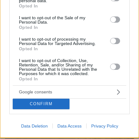
personal data.
Στο νοσοκομείο διακομίστηκε ναυτικός που
grant or deny consent to Google and its third-party tags to
Opted In
τραυματίστηκε κατά τη πρόσδεση πλοίου στο λιμάνι της
use your data for below specified purposes in below Google
Ρόδου
consent section.
I want to opt-out of the Sale of my
Personal Data.
Opted In
ΔΕΙΤΕ ΟΛΕΣ ΤΙΣ ΕΙΔΗΣΕΙΣ
I want to opt-out of processing my
Personal Data for Targeted Advertising.
Opted In
ΤΑ ΠΙΟ ΔΗΜΟΦΙΛΗ
I want to opt-out of Collection, Use,
Retention, Sale, and/or Sharing of my
Personal Data that Is Unrelated with the
Purposes for which it was collected.
Opted In
Google consents
CONFIRM
Data Deletion
Data Access
Privacy Policy