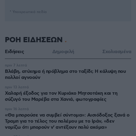
* Υποχρεωτικά πεδία
ΡΟΗ ΕΙΔΗΣΕΩΝ
Ειδήσεις
Δημοφιλή
Σχολιασμένα
πριν 7 λεπτά
Βλάβη, ατύχημα ή πρόβλημα στο ταξίδι; Η κάλυψη που
πολλοί αγνοούν
πριν 13 λεπτά
Χαλαρή έξοδος για τον Κυριάκο Μητσοτάκη και τη
σύζυγό του Μαρέβα στα Χανιά, φωτογραφίες
πριν 16 λεπτά
«Θα μπορούσε να συμβεί σύντομα»: Αισιόδοξος ξανά ο
Τραμπ για το τέλος του πολέμου με το Ιράν, «δεν
νομίζω ότι μπορούν ν' αντέξουν πολύ ακόμα»