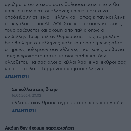
αγαλματα ουτε αερα,ουτε θαλασσα ουτε τιποτε θα
παρετε πισω γιατι οι ελληνες πρεπει πρωτα να
αποδειξουν οτι ειναι =ελληνικα= οπως ειπαν και λενε
οι μεγαλοι σοφοι ΑΓΓΛΟΙ. Σας κορϊδευουν και εσεις
τους χαζευεται και ακομη απο παλια οπως ο
ανθελλην Τσωρτσιλ αν θυμωσαστε = εις το μελλον
δεν θα λεμε οτι ελληνες πολεμουν σαν ηρωες αλλα,
οι ηρωες πολεμουν σαν ελληνες= και εσεις χαϊβανια
τους χειροκροτουσατε ,τετοιοι εισθαι και δεν
αλλαζεται. Για σας ολοι οι αλλοι λαοι ειναι εχθροι σας
και ποιο πολυ οι Γερμανοι αχρηστοι ελληνες.
ΑΠΑΝΤΗΣΗ
Σε πολλα εχεις δικηο
16.06.2024, 23:02
αλλά τετοιον θρασύ αγραμματο ειχα καιρο να δω.
ΑΠΑΝΤΗΣΗ
Ακόμη δεν έχουμε παραχωρήσει