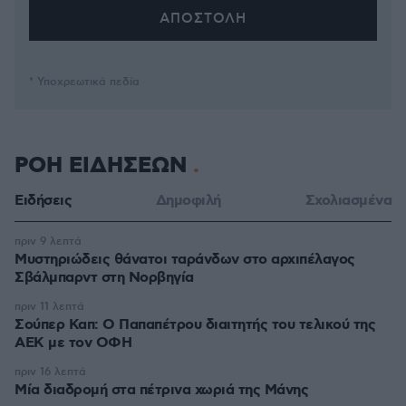
* Υποχρεωτικά πεδία
ΡΟΗ ΕΙΔΗΣΕΩΝ
Ειδήσεις
Δημοφιλή
Σχολιασμένα
πριν 9 λεπτά
Μυστηριώδεις θάνατοι ταράνδων στο αρχιπέλαγος
Σβάλμπαρντ στη Νορβηγία
πριν 11 λεπτά
Σούπερ Καπ: Ο Παπαπέτρου διαιτητής του τελικού της
ΑΕΚ με τον ΟΦΗ
πριν 16 λεπτά
Μία διαδρομή στα πέτρινα χωριά της Μάνης