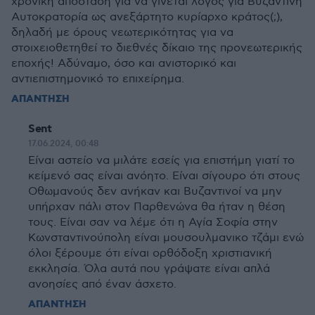
χρονική απόσταση για να γίνεται λόγος για Βυζαντινή
Αυτοκρατορία ως ανεξάρτητο κυρίαρχο κράτος(;),
δηλαδή με όρους νεωτερικότητας για να
στοιχειοθετηθεί το διεθνές δίκαιο της προνεωτερικής
εποχής! Αδύναμο, όσο και ανιστορικό και
αντιεπιστημονικό το επιχείρημα.
ΑΠΑΝΤΗΣΗ
Sent
17.06.2024, 00:48
Είναι αστείο να μιλάτε εσείς για επιστήμη γιατί το
κείμενό σας είναι ανόητο. Είναι σίγουρο ότι στους
Οθωμανούς δεν ανήκαν και Βυζαντινοί να μην
υπήρχαν πάλι στον Παρθενώνα θα ήταν η θέση
τους. Είναι σαν να λέμε ότι η Αγία Σοφία στην
Κωνσταντινούπολη είναι μουσουλμανικο τζάμι ενώ
όλοι ξέρουμε ότι είναι ορθόδοξη χριστιανική
εκκλησία. Όλα αυτά που γράψατε είναι απλά
ανοησίες από έναν άσχετο.
ΑΠΑΝΤΗΣΗ