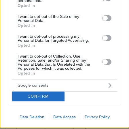
personal data.
grant or deny consent to Google and its third-party tags to
Opted In
και για τον Hugh Laurie επίσης...
use your data for below specified purposes in below Google
ΑΠΑΝΤΗΣΗ
consent section.
I want to opt-out of the Sale of my
Personal Data.
Opted In
I want to opt-out of processing my
Personal Data for Targeted Advertising.
Ελγιν απατεωνας
Opted In
16.06.2024, 20:37
I want to opt-out of Collection, Use,
Γλυπτά του Παρθενώνα: Με την αφαίρεση της
Retention, Sale, and/or Sharing of my
Αψίδας του θριάμβου από τους Ναζί συγκρίνει την
Personal Data that Is Unrelated with the
Purposes for which it was collected.
πράξη του Έλγιν ο Στίβεν Φράι ΕΙΣΘΑΙ η ποιο
Opted In
αχρηστη φυλη στον κοσμο αλλα αυτό οι ελληνες δεν
το ξερουν γιατι τούς εχουν φιλους που τους
Google consents
εκλεψαν ολα τα αρχαια με την βοηθεια των Τουρκων
γαι μερικες λιρες Αγγλιας και οταν τους βλεπουν
CONFIRM
κανουν υποκληση και πανω απ΄όλα στελνουν και τα
παιδια τους στην Αγλλια να σπουδασουν και να
παρουν διπλωμα με 3,500 λιρες και αυτο το λενε
Data Deletion
Data Access
Privacy Policy
ΜΑΣΤΕΡ στην ελλαδα και καμαρωνουν τα
μπουμπουκια τους ταχα επιστημονες . Ουτε