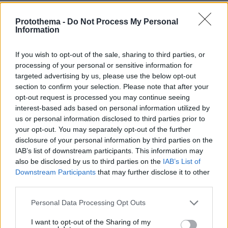
Μητσος
Protothema -
Do Not Process My Personal
Information
16.06.2024, 22:42
Όταν οι σχολιαστές μάθουν τις προτιμήσεις του Φράι
If you wish to opt-out of the sale, sharing to third parties, or
θα αρχίσουν τα υβριστικά σχόλια
processing of your personal or sensitive information for
ΑΠΑΝΤΗΣΗ
targeted advertising by us, please use the below opt-out
section to confirm your selection. Please note that after your
opt-out request is processed you may continue seeing
Ο Στίβεν Φράι
interest-based ads based on personal information utilized by
16.06.2024, 20:44
us or personal information disclosed to third parties prior to
Είναι μια μοναδική προσωπικότητα και τεράστιος
your opt-out. You may separately opt-out of the further
Φιλέλληνας. Γιατί κανείς δεν του προτείνει την
disclosure of your personal information by third parties on the
τιμητική πολιτογράφηση; Δεν το αξίζει λιγότερο από
IAB’s list of downstream participants. This information may
τον Χανκς, τη Χίσλοπ, τον Κρίστοφερ Κινγκ, τον
also be disclosed by us to third parties on the
IAB’s List of
σύζυγο της Στεφανίδη και την Βερόνικα
Downstream Participants
that may further disclose it to other
Αντετονκούμπο.
third parties.
ΑΠΑΝΤΗΣΗ
Please note that this website/app uses one or more Google
Personal Data Processing Opt Outs
services and may gather and store information including but
Πολύ σωστά
not limited to your visit or usage behaviour. You may click to
I want to opt-out of the Sharing of my
16.06.2024, 20:58