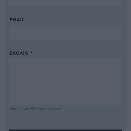
EMAIL
ΣΧΌΛΙΟ *
Απομένουν
2500
χαρακτήρες