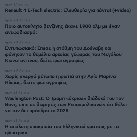
πριν 17 λεπτά
Renault 4 E-Tech electric: Ελευθερία για πάντα! (+video)
πριν 20 λεπτά
Ποιο αυτοκίνητο βενζίνης έκανε 1.980 χλμ με έναν
ανεφοδιασμό;
πριν 20 λεπτά
Εντυπωσιακό: Έπεσε η στάθμη του Δούναβη και
φάνηκαν τα θεμέλια αρχαίας γέφυρας του Μεγάλου
Κωνσταντίνου, δείτε φωτογραφίες
πριν 20 λεπτά
Χωρίς ενεργό μέτωπο η φωτιά στην Aγία Μαρίνα
Ηλείας, δείτε φωτογραφίες
πριν 21 λεπτά
Washington Post: Ο Τραμπ «έχρισε» διάδοχό του τον
Βανς, είπε σε δωρητές των Ρεπουμπλικανών ότι θέλει
να τον δει πρόεδρο το 2028
πριν 21 λεπτά
Η απόλυτη υποκρισία του Ελληνικού κράτους με τα
ηλεκτρικά