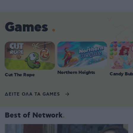
Games
Northern Heights
Candy Bub
Cut The Rope
ΔΕΙΤΕ ΟΛΑ ΤΑ GAMES
Best of Network