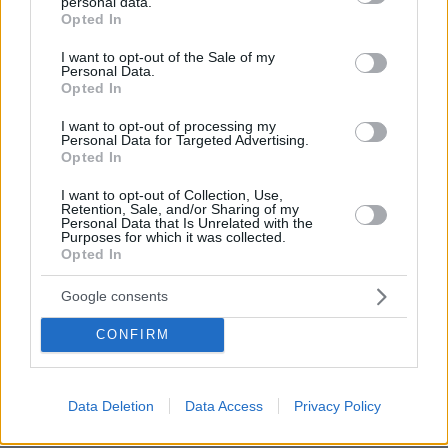
πριν 23 λεπτά
personal data.
grant or deny consent to Google and its third-party tags to
Kim Kardashian και Lewis Hamilton: Οι φωτογραφίες
Opted In
use your data for below specified purposes in below Google
που μοιράστηκαν στα social media από το καλοκαίρι
consent section.
I want to opt-out of the Sale of my
τους
Personal Data.
Opted In
πριν 23 λεπτά
Πώς πρέπει να μιλάτε στη γάτα σας για να σας
I want to opt-out of processing my
καταλαβαίνει
Personal Data for Targeted Advertising.
Opted In
πριν 23 λεπτά
Αχινός: Όλα όσα πρέπει να γνωρίζετε για τον εκλεκτό
I want to opt-out of Collection, Use,
μεζέ της θάλασσας
Retention, Sale, and/or Sharing of my
Personal Data that Is Unrelated with the
Purposes for which it was collected.
πριν 25 λεπτά
Opted In
Πολύ υψηλός κίνδυνος πυρκαγιάς αύριο (11/8) σε Αττική
και άλλες τέσσερις περιοχές
Google consents
ΔΕΙΤΕ ΟΛΕΣ ΤΙΣ ΕΙΔΗΣΕΙΣ
CONFIRM
Data Deletion
Data Access
Privacy Policy
ΤΑ ΠΙΟ ΔΗΜΟΦΙΛΗ