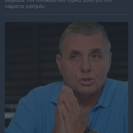
διάβασε τον Ιπποκρατικό Όρκο, μιλά για τον
«άριστο γιατρό»