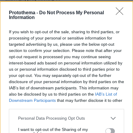
πριν 11 λεπτά
Protothema -
Do Not Process My Personal
«Πίστευα ότι στα 40 η ζωή μου θα έχει μπει σε τάξη.
Information
Δεν έχει και δεν πειράζει»
πριν 11 λεπτά
If you wish to opt-out of the sale, sharing to third parties, or
Η ανάρτηση της Μαρίας Κίτσου για τα γενέθλιά της και
processing of your personal or sensitive information for
το «ευχαριστώ» στους συνεργάτες της
targeted advertising by us, please use the below opt-out
section to confirm your selection. Please note that after your
πριν 16 λεπτά
Οι συνομιλίες με το Ιράν είναι σαν μια παρτίδα σκάκι,
opt-out request is processed you may continue seeing
λέει ο Τραμπ - Είμαστε επαγγελματίες παίκτες, απαντά η
interest-based ads based on personal information utilized by
Τεχεράνη
us or personal information disclosed to third parties prior to
your opt-out. You may separately opt-out of the further
πριν 20 λεπτά
disclosure of your personal information by third parties on the
Ευρωπαϊκό Πρωτάθλημα Στίβου: Ο σοβαρός
IAB’s list of downstream participants. This information may
τραυματισμός του Φουρλάνι, έφυγε σε καροτσάκι από
also be disclosed by us to third parties on the
IAB’s List of
το στάδιο, δείτε βίντεο
Downstream Participants
that may further disclose it to other
πριν 20 λεπτά
third parties.
Καταζητούμενος από την Ιντερπόλ ο νέος επικεφαλής
Please note that this website/app uses one or more Google
του Συμβουλίου Ασφαλείας του Ιράν: Είχε ρόλο σε
Personal Data Processing Opt Outs
τρομοκρατική επίθεση στην Αργεντινή με 85 νεκρούς
services and may gather and store information including but
not limited to your visit or usage behaviour. You may click to
I want to opt-out of the Sharing of my