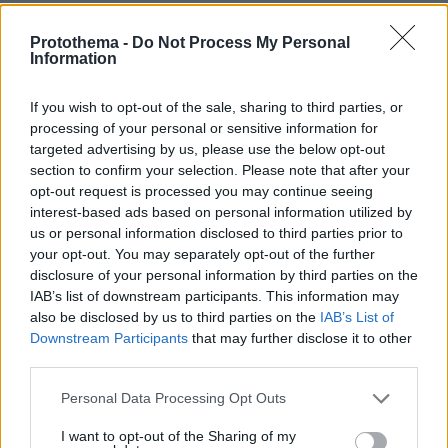
εξασφαλιζόταν ένα ελάχιστο επίπεδο χωρίς να
παράγονται οι σημερινές μαζικές κενές
Protothema -
Do Not Process My Personal
Information
θέσεις», υποστηρίζει, αφού οι υποψήφιοι θα
μπορούσαν να εισάγονται στα ΑΕΙ με
If you wish to opt-out of the sale, sharing to third parties, or
βαθμολογία τουλάχιστον 7.
processing of your personal or sensitive information for
targeted advertising by us, please use the below opt-out
Οι «παρενέργειες» και η μετακίνηση σχολών μεταξύ
section to confirm your selection. Please note that after your
πεδίων
opt-out request is processed you may continue seeing
interest-based ads based on personal information utilized by
Ένα ακόμη φαινόμενο, που αποδίδεται στην
us or personal information disclosed to third parties prior to
ΕΒΕ είναι η μετακίνηση υποψηφίων από το
your opt-out. You may separately opt-out of the further
disclosure of your personal information by third parties on the
δεύτερο και τρίτο επιστημονικό πεδίο προς το
IAB’s list of downstream participants. This information may
τέταρτο, όπου παραδοσιακά οι μέσοι όροι
also be disclosed by us to third parties on the
IAB’s List of
επιδόσεων είναι χαμηλότεροι.
Downstream Participants
that may further disclose it to other
third parties.
Ταυτόχρονα, το ίδιο το εκπαιδευτικό σύστημα
Please note that this website/app uses one or more Google
Personal Data Processing Opt Outs
φαίνεται να προσαρμόζεται στις συνέπειες του
services and may gather and store information including but
μέτρου. Αντιπροσωπευτικό παράδειγμα,
not limited to your visit or usage behaviour. You may click to
I want to opt-out of the Sharing of my