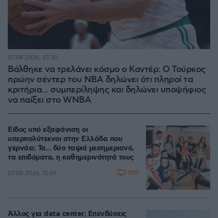
07.08.2026, 23:30
Βάλθηκε να τρελάνει κόσμο ο Καντέρ: Ο Τούρκος
πρώην σέντερ του NBA δηλώνει ότι πληροί τα
κριτήρια... συμπερίληψης και δηλώνει υποψήφιος
να παίξει στο WNBA
Είδος υπό εξαφάνιση οι
υπερπολύτεκνοι στην Ελλάδα που
γερνάει: Τα... δύο ταψιά μεσημεριανό,
τα επιδόματα, η καθημερινότητά τους
585
07.08.2026, 15:59
Άλλος για data center; Επενδύσεις