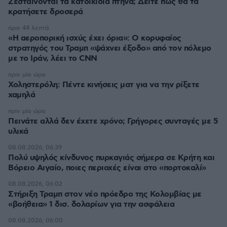
Ζεσταίνονται τα κατοικίδια πτηνά; Δείτε πώς θα τα
κρατήσετε δροσερά
πριν 44 λεπτά
«Η αεροπορική ισχύς έχει όρια»: Ο κορυφαίος
στρατηγός του Τραμπ «ψάχνει έξοδο» από τον πόλεμο
με το Ιράν, λέει το CNN
πριν μία ώρα
Χοληστερόλη: Πέντε κινήσεις ματ για να την ρίξετε
χαμηλά
πριν μία ώρα
Πεινάτε αλλά δεν έχετε χρόνο; Γρήγορες συνταγές με 5
υλικά
08.08.2026, 06:39
Πολύ υψηλός κίνδυνος πυρκαγιάς σήμερα σε Κρήτη και
Βόρειο Αιγαίο, ποιες περιοχές είναι στο «πορτοκαλί»
08.08.2026, 06:02
Στήριξη Τραμπ στον νέο πρόεδρο της Κολομβίας με
«βοήθεια» 1 δισ. δολαρίων για την ασφάλεια
08.08.2026, 06:00