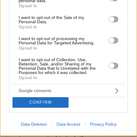
personal data.
grant or deny consent to Google and its third-party tags to
αποτελούν τα Τμήματα Φυσικής, καθώς
Opted In
use your data for below specified purposes in below Google
εντάχθηκαν πλέον και στο τρίτο επιστημονικό
consent section.
I want to opt-out of the Sale of my
πεδίο, προκειμένου να αυξηθεί η δεξαμενή των
Personal Data.
Opted In
υποψηφίων, που μπορούν να τα δηλώσουν.
I want to opt-out of processing my
Personal Data for Targeted Advertising.
Παράλληλα, έχει ανοίξει συζήτηση ακόμη και
Opted In
για ένταξη μαθηματικών τμημάτων σε
περισσότερα πεδία.
I want to opt-out of Collection, Use,
Retention, Sale, and/or Sharing of my
Personal Data that Is Unrelated with the
Purposes for which it was collected.
Η εξέλιξη αυτή έχει προκαλέσει αντιδράσεις.
Opted In
«Ένας φυσικός δεν πρέπει να γνωρίζει
Google consents
μαθηματικά;» διερωτώνται αρκετοί,
εκφράζοντας προβληματισμό για το κατά πόσο
CONFIRM
η διεύρυνση των πεδίων πρόσβασης
αντιμετωπίζει την αιτία του προβλήματος ή
απλώς τις συνέπειές του.
Data Deletion
Data Access
Privacy Policy