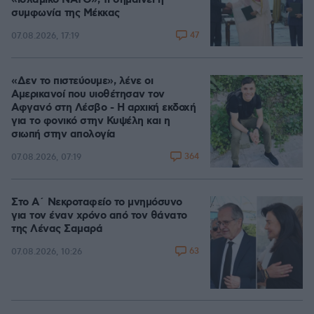
«ισλαμικό ΝΑΤΟ», τι σημαίνει η
συμφωνία της Μέκκας
47
07.08.2026, 17:19
«Δεν το πιστεύουμε», λένε οι
Αμερικανοί που υιοθέτησαν τον
Αφγανό στη Λέσβο - Η αρχική εκδοχή
για το φονικό στην Κυψέλη και η
σιωπή στην απολογία
364
07.08.2026, 07:19
Στο Α΄ Νεκροταφείο το μνημόσυνο
για τον έναν χρόνο από τον θάνατο
της Λένας Σαμαρά
63
07.08.2026, 10:26