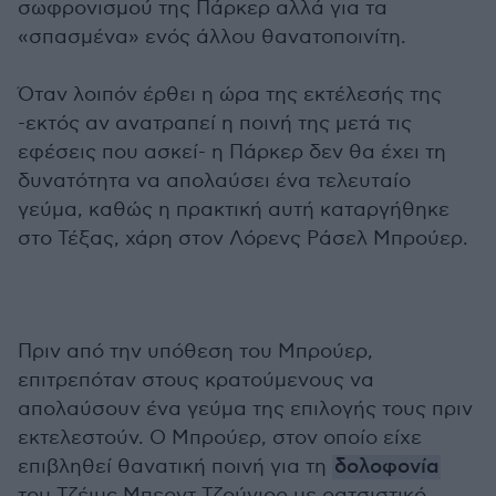
σωφρονισμού της Πάρκερ αλλά για τα
«σπασμένα» ενός άλλου θανατοποινίτη.
Όταν λοιπόν έρθει η ώρα της εκτέλεσής της
-εκτός αν ανατραπεί η ποινή της μετά τις
εφέσεις που ασκεί- η Πάρκερ δεν θα έχει τη
δυνατότητα να απολαύσει ένα τελευταίο
γεύμα, καθώς η πρακτική αυτή καταργήθηκε
στο Τέξας, χάρη στον Λόρενς Ράσελ Μπρούερ.
Πριν από την υπόθεση του Μπρούερ,
επιτρεπόταν στους κρατούμενους να
απολαύσουν ένα γεύμα της επιλογής τους πριν
εκτελεστούν. Ο Μπρούερ, στον οποίο είχε
επιβληθεί θανατική ποινή για τη
δολοφονία
του Τζέιμς Μπερντ Τζούνιορ με ρατσιστικό