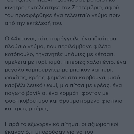
κίνητρο, εκτελέστηκε τον Σεπτέμβριο, αφού
του προσφέρθηκε ένα τελευταίο γεύμα πριν
από την εκτέλεσή του.
Ο 44χρονος τότε παρήγγειλε ένα ιδιαίτερα
πλούσιο γεύμα, που περιλάμβανε φιλέτα
κοτόπουλο, τηγανητές μπάμιες με κέτσαπ,
ομελέτα με τυρί, κιμά, πιπεριές χαλαπένιο, ένα
μεγάλο χάμπουργκερ με μπέικον και τυρί,
φαχίτας, κρέας ψημένο στα κάρβουνα, μισό
καρβέλι λευκό ψωμί, μια πίτσα με κρέας, ένα
παγωτό βανίλια, ένα κομμάτι φοντάν με
φυστικοβούτυρο και θρυμματισμένα φιστίκια
και τρεις μπύρες.
Παρά το εξωφρενικό αίτημα, οι αξιωματικοί
έκαναν ό,τι μπορούσαν για να του