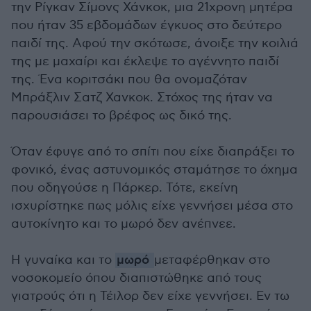
την Ρίγκαν Σίμονς Χάνκοκ, μια 21χρονη μητέρα
που ήταν 35 εβδομάδων έγκυος στο δεύτερο
παιδί της. Αφού την σκότωσε, άνοιξε την κοιλιά
της με μαχαίρι και έκλεψε το αγέννητο παιδί
της. Ένα κοριτσάκι που θα ονομαζόταν
Μπράξλιν Σατζ Χανκοκ. Στόχος της ήταν να
παρουσιάσει το βρέφος ως δικό της.
Όταν έφυγε από το σπίτι που είχε διαπράξει το
φονικό, ένας αστυνομικός σταμάτησε το όχημα
που οδηγούσε η Πάρκερ. Τότε, εκείνη
ισχυρίστηκε πως μόλις είχε γεννήσει μέσα στο
αυτοκίνητο και το μωρό δεν ανέπνεε.
Η γυναίκα και το
μωρό
μεταφέρθηκαν στο
νοσοκομείο όπου διαπιστώθηκε από τους
γιατρούς ότι η Τέιλορ δεν είχε γεννήσει. Εν τω