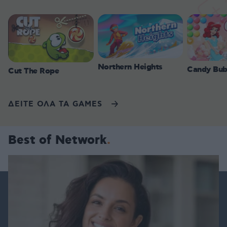
Northern Heights
Candy Bub
Cut The Rope
ΔΕΙΤΕ ΟΛΑ ΤΑ GAMES
Best of Network