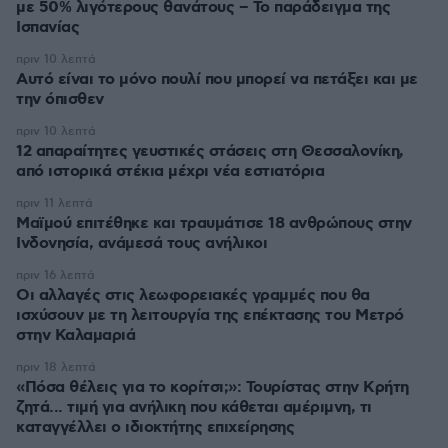
με 50% λιγότερους θανάτους – Το παράδειγμα της
Ισπανίας
πριν 10 λεπτά
Αυτό είναι το μόνο πουλί που μπορεί να πετάξει και με
την όπισθεν
πριν 10 λεπτά
12 απαραίτητες γευστικές στάσεις στη Θεσσαλονίκη,
από ιστορικά στέκια μέχρι νέα εστιατόρια
πριν 11 λεπτά
Μαϊμού επιτέθηκε και τραυμάτισε 18 ανθρώπους στην
Ινδονησία, ανάμεσά τους ανήλικοι
πριν 16 λεπτά
Οι αλλαγές στις λεωφορειακές γραμμές που θα
ισχύσουν με τη λειτουργία της επέκτασης του Μετρό
στην Καλαμαριά
πριν 18 λεπτά
«Πόσα θέλεις για το κορίτσι;»: Τουρίστας στην Κρήτη
ζητά... τιμή για ανήλικη που κάθεται αμέριμνη, τι
καταγγέλλει ο ιδιοκτήτης επιχείρησης