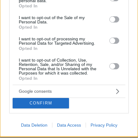
personal data.
grant or deny consent to Google and its third-party tags to
Opted In
use your data for below specified purposes in below Google
Τον Ιανουάριο του 2020 η Πάρκερ λέει ψέματα
consent section.
I want to opt-out of the Sale of my
στον σύντροφό της, πως είναι έγκυος. Δεν
Personal Data.
Opted In
διστάζει να υποδυθεί ολόκληρη την
εγκυμοσύνη, φορώντας μια ψεύτικη κοιλιά ενώ
I want to opt-out of processing my
Personal Data for Targeted Advertising.
διοργανώνει μέχρι και gender reveal, δηλαδή
Opted In
πάρτι για την αποκάλυψη του φύλου του μωρού
I want to opt-out of Collection, Use,
που υποτίθεται ότι κυοφορούσε. Σύμφωνα με
Retention, Sale, and/or Sharing of my
το ψέμα της, επρόκειτο να γεννήσει τον
Personal Data that Is Unrelated with the
Purposes for which it was collected.
Σεπτέμβριο.
Opted In
Google consents
Το προσωπικό του νοσοκομείου όπου η Πάρκερ
υποβλήθηκε σε υστερεκτομή δεν μπορεί να
CONFIRM
καταλάβει τι συμβαίνει όταν βλέπει τις
αναρτήσεις της στα μέσα κοινωνικής
δικτύωσης, αλλά δεσμεύεται από το ιατρικό
Data Deletion
Data Access
Privacy Policy
απόρρητο.