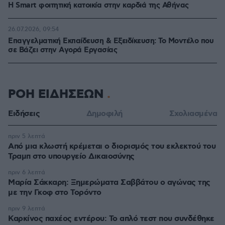
Η Smart φοιτητική κατοικία στην καρδιά της Αθήνας
26.07.2026, 09:54
Επαγγελματική Εκπαίδευση & Εξειδίκευση: Το Mοντέλο που
σε Bάζει στην Aγορά Eργασίας
ΡΟΗ ΕΙΔΗΣΕΩΝ
Ειδήσεις
Δημοφιλή
Σχολιασμένα
πριν 5 λεπτά
Από μια κλωστή κρέμεται ο διορισμός του εκλεκτού του
Τραμπ στο υπουργείο Δικαιοσύνης
πριν 6 λεπτά
Μαρία Σάκκαρη: Ξημερώματα Σαββάτου ο αγώνας της
με την Γκοφ στο Τορόντο
πριν 9 λεπτά
Καρκίνος παχέος εντέρου: Το απλό τεστ που συνδέθηκε