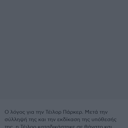
Ο λόγος για την Τέιλορ Πάρκερ. Μετά την
σύλληψή της και την εκδίκαση της υπόθεσής
της, η Τέιλορ καταδικάστηκε σε θάνατο και