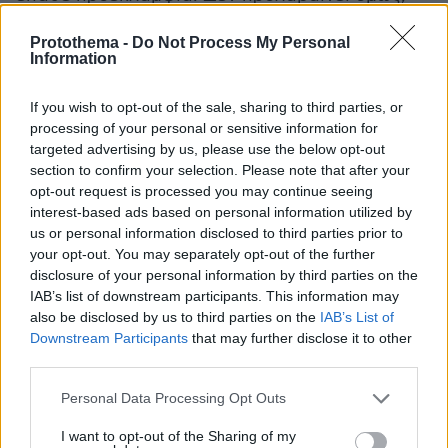
και το 2015, επισκέπτεται τον γιατρό της λόγω
Protothema -
Do Not Process My Personal
αιμορραγίας. Εκείνος διαπιστώνει ότι η Πάρκερ
Information
είχε εξωμήτρια κύηση. Υποβάλλεται σε
υστερεκτομή, με αποτέλεσμα να χάσει οριστικά
If you wish to opt-out of the sale, sharing to third parties, or
τη δυνατότητα να κάνει παιδιά.
processing of your personal or sensitive information for
targeted advertising by us, please use the below opt-out
section to confirm your selection. Please note that after your
Τον Ιούλιο του 2019 η Πάρκερ γνωρίζει τον
opt-out request is processed you may continue seeing
κυνηγό αγριόχοιρων Γουέιντ Γκρίφιν σε ένα
interest-based ads based on personal information utilized by
τοπικό ροντέο και οι δύο τους ξεκινούν μια
us or personal information disclosed to third parties prior to
σχέση. Εκείνη του λέει ψέματα ότι είναι
your opt-out. You may separately opt-out of the further
disclosure of your personal information by third parties on the
κληρονόμος μιας περιουσίας αξίας 6
IAB’s list of downstream participants. This information may
εκατομμυρίων δολαρίων. Τον Σεπτέμβριο του
also be disclosed by us to third parties on the
IAB’s List of
2019, η Τζέσικα Μπρουκς προσλαμβάνει την
Downstream Participants
that may further disclose it to other
Πάρκερ ως φωτογράφο για το γάμο της κόρης
third parties.
της, Ρίγκαν Χάνκοκ. Η Πάρκερ είχε επίσης
Please note that this website/app uses one or more Google
Personal Data Processing Opt Outs
απαθανατίσει με τον φωτογραφικό της φακό,
services and may gather and store information including but
τον αρραβώνα του συγκεκριμένου ζευγαριού.
not limited to your visit or usage behaviour. You may click to
I want to opt-out of the Sharing of my