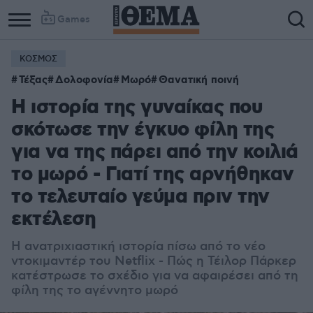
Games
ΚΟΣΜΟΣ
Column
Column
Τέξας
Δολοφονία
Μωρό
Θανατική ποινή
1
2
Η ιστορία της γυναίκας που
σκότωσε την έγκυο φίλη της
για να της πάρει από την κοιλιά
το μωρό - Γιατί της αρνήθηκαν
το τελευταίο γεύμα πριν την
εκτέλεση
Η ανατριχιαστική ιστορία πίσω από το νέο
ντοκιμαντέρ του Netflix - Πώς η Τέιλορ Πάρκερ
κατέστρωσε το σχέδιο για να αφαιρέσει από τη
φίλη της το αγέννητο μωρό