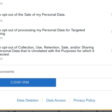
έσοδο προϋπολογισμένο με συγκεκριμένο
In
65 εκατ. ευρώ».
o opt-out of the Sale of my Personal Data.
In
ς (ΕΛ.Α.Σ.): Χρειάζεται κοινωνική αναδιανομή - O
to opt-out of processing my Personal Data for Targeted
ing.
οι συμπολίτες μας πρέπει να φορολογηθούν για να
In
να ελαφρυνθεί το βάρος
o opt-out of Collection, Use, Retention, Sale, and/or Sharing
r.com/83GQpwR17v
ersonal Data that Is Unrelated with the Purposes for which it
lected.
In
 24 (@ellada24)
June 18, 2026
consents
CONFIRM
η του αναπληρωτή εκπροσώπου Τύπου της
χθηκε στη συζήτηση για την ακρίβεια, όπου το
έξη Τσίπρα υποστηρίζει ότι οι αυξήσεις μισθώ
Data Deletion
Data Access
Privacy Policy
θεί τα τελευταία χρόνια ακυρώνονται στην