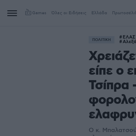
Games
Όλες οι Ειδήσεις
Ελλάδα
Πρωτοσέλι
ΕΛΑΣ 
ΠΟΛΙΤΙΚΗ
Αλεξ
Χρειάζε
είπε ο 
Τσίπρα 
φορολο
ελαφρυ
Ο κ. Μπαλατσού