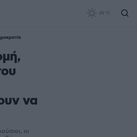
25
°C
μοκρατία
ομή,
του
ουν να
ούσιοι, οι