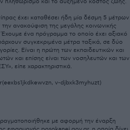
ν πληθωρισμό και το αυξημένο κόστος ζωής.
ίπρας έχει καταθέσει ήδη μία δέσμη 5 μέτρων
την ανακούφιση της μεγάλης κοινωνικής
 Έχουμε ένα πρόγραμμα το οποίο έχει αξιακό
άρχουν συγκεκριμένα μέτρα ταξικά, σε δύο
γορίες. Είναι η πρώτη των εκπαιδευτικών και
τών και επίσης είναι των νοσηλευτών και των
ΣΥ», είπε χαρακτηριστικά.
r(eexbs1jkdkewvzn, v-djbxk3myhuzt)
πραγματοποιήθηκε με αφορμή την έναρξη
ης εφαρμογής posokanei.gov.gr, η οποία δίνει