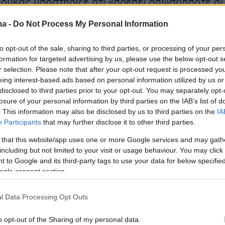
ούκας υποστήριξε ότι «πρέπει οπωσδήποτε οι
 πλουσιότεροι συμπολίτες μας να βοηθήσουν ν
ma -
Do Not Process My Personal Information
ο βάρος», φέρνοντας ως παράδειγμα τη
ων μερισμάτων. Όπως είπε, «1.500 ΑΦΜ
to opt-out of the sale, sharing to third parties, or processing of your per
.000 ευρώ» και τα εισοδήματα αυτά «δεν
formation for targeted advertising by us, please use the below opt-out s
r selection. Please note that after your opt-out request is processed y
ούτε από επιχειρηματική δραστηριότητα ούτε
eing interest-based ads based on personal information utilized by us or
εργασία», αλλά «από μερίσματα».
disclosed to third parties prior to your opt-out. You may separately opt-
losure of your personal information by third parties on the IAB’s list of
. This information may also be disclosed by us to third parties on the
IA
ν ίδιο, τα στοιχεία στα οποία βασίζεται η
Participants
that may further disclose it to other third parties.
ύπτουν από «εμπεριστατωμένες και
 that this website/app uses one or more Google services and may gath
ς έρευνες» της ΕΛ.Α.Σ. και οδηγούν σε ένα
including but not limited to your visit or usage behaviour. You may click 
ό αποτέλεσμα που το κόμμα εμφανίζει ως
 to Google and its third-party tags to use your data for below specifi
γισμένο. «Συγκεκριμένα σήμερα, ο αυτοτελή
ogle consent section.
συντελεστής των μερισμάτων είναι στο 5% κα
οστολογημένα ότι θα αυξήσουμε το 5% στο
l Data Processing Opt Outs
ε, προσθέτοντας ότι «αυτό σημαίνει ότι θα
o opt-out of the Sharing of my personal data.