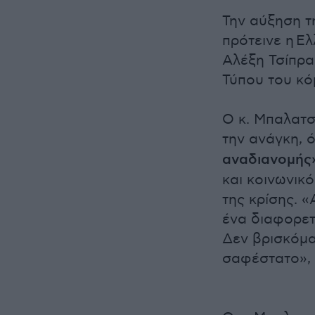
Την αύξηση τ
πρότεινε η Ε
Αλέξη Τσίπρα
Τύπου του κό
Ο κ. Μπαλατσ
την ανάγκη, ό
αναδιανομής»
και κοινωνικ
της κρίσης. «
ένα διαφορετι
Δεν βρισκόμα
σαφέστατο», 