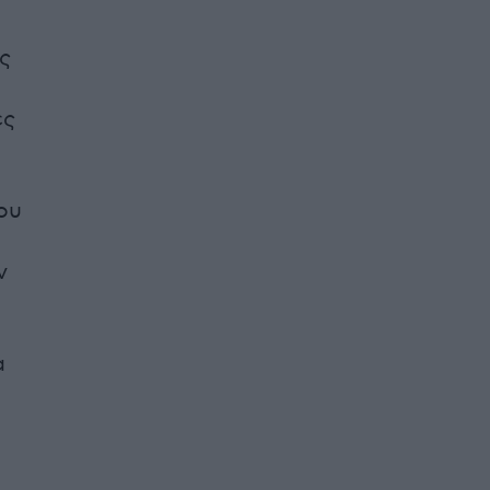
ς
ό
ες
ου
ν
α