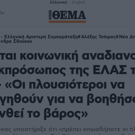
Ελληνικά
English
δα
- Ελληνική Αριστερή Συμπαράταξη
Αλέξης Τσίπρας
Νέα Δη
άνδρα Σδούκου
ται κοινωνική αναδιαν
εκπρόσωπος της ΕΛΑΣ 
- «Oι πλουσιότεροι να
γηθούν για να βοηθήσ
νθεί το βάρος»
κας υποστήριξε ότι «πρέπει οπωσδήποτε οι πλ