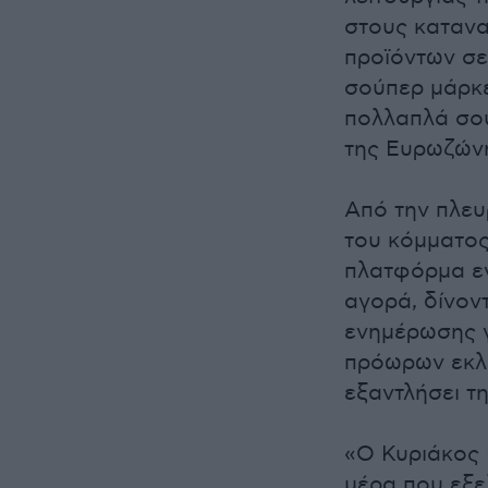
στους κατανα
προϊόντων σε
σούπερ μάρκε
πολλαπλά σού
της Ευρωζώνη
Από την πλευ
του κόμματος
πλατφόρμα εν
αγορά, δίνον
ενημέρωσης γ
πρόωρων εκλο
εξαντλήσει τη
«Ο Κυριάκος 
μέρα που εξελ