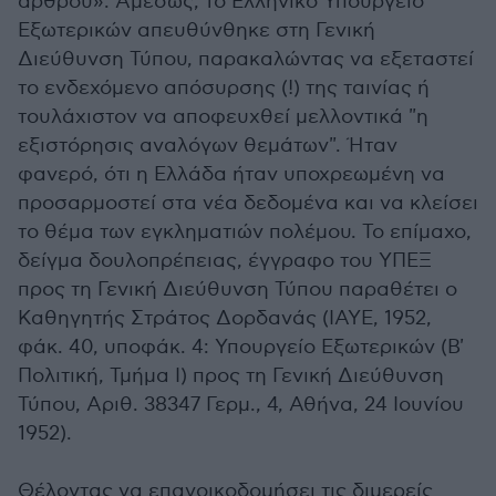
άρθρου». Αμέσως, το Ελληνικό Υπουργείο
Εξωτερικών απευθύνθηκε στη Γενική
Διεύθυνση Τύπου, παρακαλώντας να εξεταστεί
το ενδεχόμενο απόσυρσης (!) της ταινίας ή
τουλάχιστον να αποφευχθεί μελλοντικά "η
εξιστόρησις αναλόγων θεμάτων". Ήταν
φανερό, ότι η Ελλάδα ήταν υποχρεωμένη να
προσαρμοστεί στα νέα δεδομένα και να κλείσει
το θέμα των εγκληματιών πολέμου. Το επίμαχο,
δείγμα δουλοπρέπειας, έγγραφο του ΥΠΕΞ
προς τη Γενική Διεύθυνση Τύπου παραθέτει ο
Καθηγητής Στράτος Δορδανάς (ΙΑΥΕ, 1952,
φάκ. 40, υποφάκ. 4: Υπουργείο Εξωτερικών (Β'
Πολιτική, Τμήμα Ι) προς τη Γενική Διεύθυνση
Τύπου, Αριθ. 38347 Γερμ., 4, Αθήνα, 24 Ιουνίου
1952).
Θέλοντας να επανοικοδομήσει τις διμερείς