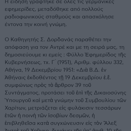
Η είδηση γράφτηκε σε όλες τις γερμανικές
εφημερίδες, μεταδόθηκε από πολλούς
ραδιοφωνικούς σταθμούς και απασχόλησε
έντονα την κοινή γνώμη.
Ο Καθηγητής Σ. Δορδανάς παραθέτει την
απόφαση για τον Αντρέ και με τη σειρά μας, τη
δημοσιεύουμε κι εμείς : Φύλλο Ἐφημερίδος τῆς
Κυβερνήσεως, τχ. Γ ́ (1951), Αριθμ. φύλλου 332,
Αθήνα, 19 Δεκεμβρίου 1951: «Διὰ Β.Δ. ἐν
Ἀθήναις ἐκδοθέντος τῇ 19 Δεκεμβρίου ἐ.ἔ.
συμφώνως πρὸς τὸ ἄρθρον 39 τοῦ
Συντάγματος, προτάσει τοῦ ἐπὶ τῆς Δικαιοσύνης
Ὑπουργοῦ καὶ μετὰ γνώμην τοῦ Συμβουλίου τῶν
Χαρίτων, μετριάζεται εἰς φυλάκισιν τεσσάρων
ἐτῶν ἡ ποινὴ τῶν ἰσοβίων δεσμῶν, ἡ
ἐπιβληθεῖσα κατὰ συγχώνευσιν εἰς τὸν Ἄλεξ
Ἀντρὲ τοῦ Χοῦγκο, δυνάμει τῆς ὑπ’ ἀριθ. 10 τῆς