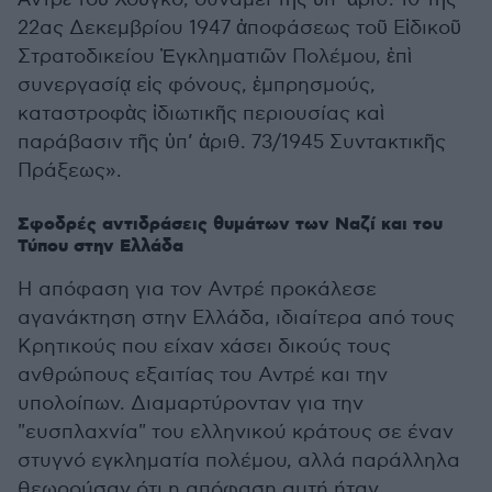
22ας Δεκεμβρίου 1947 ἀποφάσεως τοῦ Εἰδικοῦ
Στρατοδικείου Ἐγκληματιῶν Πολέμου, ἐπὶ
συνεργασίᾳ εἰς φόνους, ἐμπρησμούς,
καταστροφὰς ἰδιωτικῆς περιουσίας καὶ
παράβασιν τῆς ὑπ’ ἀριθ. 73/1945 Συντακτικῆς
Πράξεως».
Σφοδρές αντιδράσεις θυμάτων των Ναζί και του
Τύπου στην Ελλάδα
Η απόφαση για τον Αντρέ προκάλεσε
αγανάκτηση στην Ελλάδα, ιδιαίτερα από τους
Κρητικούς που είχαν χάσει δικούς τους
ανθρώπους εξαιτίας του Αντρέ και την
υπολοίπων. Διαμαρτύρονταν για την
"ευσπλαχνία" του ελληνικού κράτους σε έναν
στυγνό εγκληματία πολέμου, αλλά παράλληλα
θεωρούσαν ότι η απόφαση αυτή ήταν