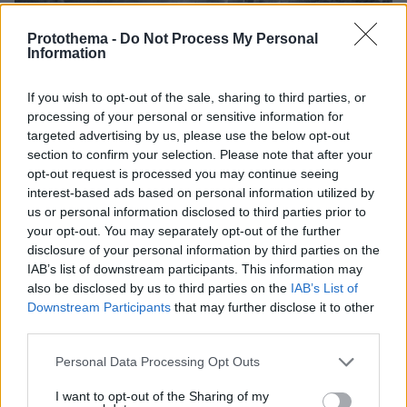
Protothema -
Do Not Process My Personal
Information
If you wish to opt-out of the sale, sharing to third parties, or
processing of your personal or sensitive information for
targeted advertising by us, please use the below opt-out
Εκτελέσεις αμάχων στο Κοντομαρί το 1941
section to confirm your selection. Please note that after your
opt-out request is processed you may continue seeing
interest-based ads based on personal information utilized by
us or personal information disclosed to third parties prior to
Μετά την εκτέλεση των Brauer και Muller έγινε
your opt-out. You may separately opt-out of the further
προσπάθεια από ελληνικής πλευράς να
disclosure of your personal information by third parties on the
εκδοθούν στη χώρα μας οι Student και Andrae.
IAB’s list of downstream participants. This information may
Ο Student ήταν κρατούμενος σε βρετανική
also be disclosed by us to third parties on the
IAB’s List of
Downstream Participants
that may further disclose it to other
φυλακή και τον Μάιο του 1946 καταδικάστηκε
third parties.
σε πενταετή φυλάκιση το 1947. Η Βρετανία
ανακοίνωσε στην Ελλάδα ότι είναι
Please note that this website/app uses one or more Google
Personal Data Processing Opt Outs
services and may gather and store information including but
διατεθειμένη να εκδώσει τον Student στην
not limited to your visit or usage behaviour. You may click to
I want to opt-out of the Sharing of my
Κρήτη, με την προϋπόθεση ότι δεν θα