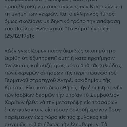
προσβλητική για τους αγώνες των Κρητικών και
τη μνήμη των νεκρών. Και ο ελληνικός Τύπος
όμως σχολίασε με δηκτικό τρόπο την απόφαση
του Παύλου. Ενδεικτικά, "Το Βήμα" έγραψε
(25/12/1951):
«Δὲν γνωρίζομεν ποίαν ἀκριβῶς σκοπιμότητα
ἐκρίθη ὅτι ἐξυπηρετεῖ αὐτὴ ἡ κατὰ προτίμησιν
ἀνέλκυσις καὶ συζήτησις μέσα ἀπὸ τὰς χιλιάδας
τῶν ἐκκρεμῶν αἰτήσεων τῆς περιπτώσεως τοῦ
Γερμανοῦ στρατηγοῦ Ἀντρέ, ἀρχιδημίου τῆς
Κρήτης. Εἶχε καταδικασθῆ εἰς τὴν ἐπιεικῆ ποινὴν
τῶν ἰσοβίων δεσμῶν τὴν ὁποίαν τὸ Συμβούλιον
Χαρίτων ἦλθε νὰ τὴν μετατρέψῃ εἰς τεσσάρων
ἐτῶν φυλάκισιν, εἰς τόσον δηλαδὴ χρόνον ὅσον
παρέμεινεν ἕως τώρα εἰς τὰς φυλακὰς καὶ
συνεπῶς τοῦ ἀπέδωσε τὴν ἐλευθερίαν. Τὸ