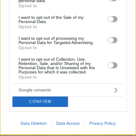
personal data.
grant or deny consent to Google and its third-party tags to
Opted In
δικαζόταν ξανά για όσα αδικήματα είχε
use your data for below specified purposes in below Google
καταδικαστεί. Το 1948 όμως αποφυλακίστηκε
consent section.
I want to opt-out of the Sale of my
Personal Data.
για λόγους υγείας. Καταδικάστηκε μόνο για
Opted In
τρία αδικήματα, από τα οκτώ για τα οποία ήταν
I want to opt-out of processing my
κατηγορούμενος. Ο Νεοζηλανδός Ταξίαρχος
Personal Data for Targeted Advertising.
Lindsay Inglis (Διοικητής της 4ης
Opted In
Νεοζηλανδικής Ταξιαρχίας) με την κατάθεσή
I want to opt-out of Collection, Use,
του απάλλαξε τον Στουντέντ από την
Retention, Sale, and/or Sharing of my
Personal Data that Is Unrelated with the
κατηγορία για εγκλήματα κατά αμάχων. Ο
Purposes for which it was collected.
Opted In
Student αποφυλακίστηκε το 1948 για λόγους
υγείας και πέθανε 30 χρόνια αργότερα (1η
Google consents
Ιουλίου 1978), σε ηλικία 88 ετών! Ήταν αυτός
που διέταξε τις εκτελέσεις αμάχων στον
CONFIRM
Αλικιανό και το Κοντομαρί και την ισοπέδωση
της Καντάνου. Ποτέ όμως δεν τιμωρήθηκε γι'
Data Deletion
Data Access
Privacy Policy
αυτά τα εγκλήματα... Ήταν φανερό, ότι ήδη
από τα τέλη της δεκαετίας του 1940 - αρχές της