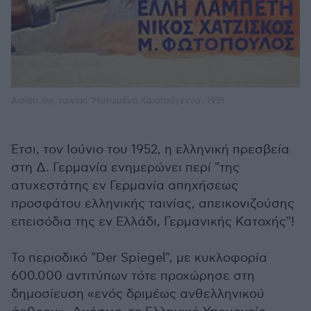
Αφίσα της ταινίας 'Ματωμένα Χριστούγεννα', 1951
Έτσι, τον Ιούνιο του 1952, η ελληνική πρεσβεία
στη Δ. Γερμανία ενημερώνει περί "της
ατυχεστάτης εν Γερμανία απηχήσεως
προσφάτου ελληνικής ταινίας, απεικονιζούσης
επεισόδια της εν Ελλάδι, Γερμανικής Κατοχής"!
Το περιοδικό "Der Spiegel", με κυκλοφορία
600.000 αντιτύπων τότε προχώρησε στη
δημοσίευση «ενός δριμέως ανθελληνικού