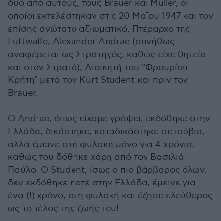
δύο από αυτούς, τους Brauer και Muller, οι
οποίοι εκτελέστηκαν στις 20 Μαΐου 1947 και τον
επίσης ανώτατο αξιωματικό, Πτέραρχο της
Luftwaffe, Alexander Andrae (συνήθως
αναφέρεται ως Στρατηγός, καθώς είχε θητεία
και στον Στρατό), Διοικητή του "Φρουρίου
Κρήτη" μετά τον Kurt Student και πριν τον
Brauer.
Ο Andrae, όπως είχαμε γράψει, εκδόθηκε στην
Ελλάδα, δικάστηκε, καταδικάστηκε σε ισόβια,
αλλά έμεινε στη φυλακή μόνο για 4 χρόνια,
καθώς του δόθηκε χάρη από τον Βασιλιά
Παύλο. Ο Student, ίσως ο πιο βάρβαρος όλων,
δεν εκδόθηκε ποτέ στην Ελλάδα, έμεινε για
ένα (!) χρόνο, στη φυλακή και έζησε ελεύθερος
ως το τέλος της ζωής του!