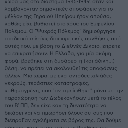
χώρα μας στο διάστημα 1945-1949, όταν και
λαμβάνονταν σημαντικές αποφάσεις για το
μέλλον της Γηραιού Ηπείρου ήταν απούσα,
καθώς είχε βυθιστεί στο χάος του Εμφυλίου
Πολέμου. Ο "Ψυχρός Πόλεμος" δημιούργησε
σταδιακά τελείως διαφορετικές συνθήκες από
αυτές που, με βάση το Διεθνές Δίκαιο, έπρεπε
να επικρατήσουν. Η Ελλάδα, για μία ακόμη
φορά, βρέθηκε στη δυσάρεστη (και άδικη...)
θέση, να πρέπει να ακολουθεί τις αποφάσεις
άλλων. Μια χώρα, με εκατοντάδες χιλιάδες
νεκρούς, τεράστιες καταστροφές,
καθημαγμένη, που "ανταμείφθηκε" μόνο με την
παραχώρηση των Δωδεκανήσων μετά το τέλος
του Β' ΠΠ, δεν είχε καν τη δυνατότητα να
δικάσει και να τιμωρήσει όλους αυτούς που
διέπραξαν εγκλήματα σε βάρος της. Θα δούμε
σήμερα, χάρη στην πολύτιμη βοήθεια του