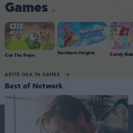
Games
Northern Heights
Candy Bub
Cut The Rope
ΔΕΙΤΕ ΟΛΑ ΤΑ GAMES
Best of Network