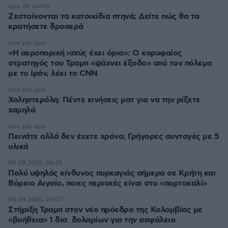
πριν 28 λεπτά
Ζεσταίνονται τα κατοικίδια πτηνά; Δείτε πώς θα τα
κρατήσετε δροσερά
πριν μία ώρα
«Η αεροπορική ισχύς έχει όρια»: Ο κορυφαίος
στρατηγός του Τραμπ «ψάχνει έξοδο» από τον πόλεμο
με το Ιράν, λέει το CNN
πριν μία ώρα
Χοληστερόλη: Πέντε κινήσεις ματ για να την ρίξετε
χαμηλά
πριν μία ώρα
Πεινάτε αλλά δεν έχετε χρόνο; Γρήγορες συνταγές με 5
υλικά
08.08.2026, 06:39
Πολύ υψηλός κίνδυνος πυρκαγιάς σήμερα σε Κρήτη και
Βόρειο Αιγαίο, ποιες περιοχές είναι στο «πορτοκαλί»
08.08.2026, 06:02
Στήριξη Τραμπ στον νέο πρόεδρο της Κολομβίας με
«βοήθεια» 1 δισ. δολαρίων για την ασφάλεια