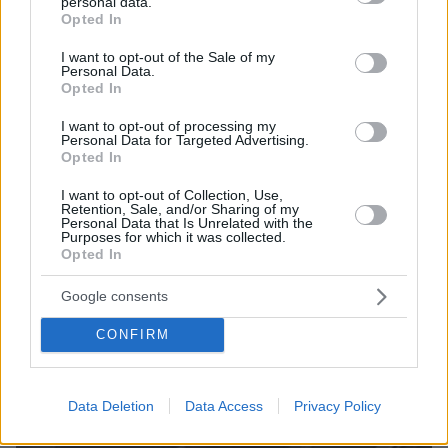
personal data.
ελεύθερο
grant or deny consent to Google and its third-party tags to
Opted In
use your data for below specified purposes in below Google
consent section.
I want to opt-out of the Sale of my
Personal Data.
Opted In
I want to opt-out of processing my
Personal Data for Targeted Advertising.
Opted In
I want to opt-out of Collection, Use,
Retention, Sale, and/or Sharing of my
Personal Data that Is Unrelated with the
Purposes for which it was collected.
Opted In
Google consents
CONFIRM
Data Deletion
Data Access
Privacy Policy