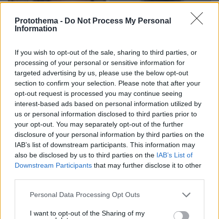
Protothema -
Do Not Process My Personal
Information
If you wish to opt-out of the sale, sharing to third parties, or
processing of your personal or sensitive information for
targeted advertising by us, please use the below opt-out
section to confirm your selection. Please note that after your
opt-out request is processed you may continue seeing
interest-based ads based on personal information utilized by
us or personal information disclosed to third parties prior to
your opt-out. You may separately opt-out of the further
disclosure of your personal information by third parties on the
IAB’s list of downstream participants. This information may
also be disclosed by us to third parties on the
IAB’s List of
Downstream Participants
that may further disclose it to other
third parties.
07.08.2026, 22:54
Ο «Δράκος» του Λονδίνου: 40χρονος με
Please note that this website/app uses one or more Google
Personal Data Processing Opt Outs
προβλήματα όρασης σκότωνε και βίαζε γυναίκες,
services and may gather and store information including but
η αστυνομία τον είχε συλλάβει και τον άφησε
not limited to your visit or usage behaviour. You may click to
I want to opt-out of the Sharing of my