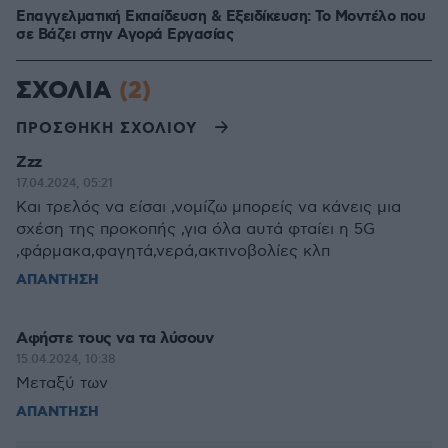
Επαγγελματική Εκπαίδευση & Εξειδίκευση: Το Mοντέλο που
σε Bάζει στην Aγορά Eργασίας
ΣΧΟΛΙΑ
(2)
ΠΡΟΣΘΗΚΗ ΣΧΟΛΙΟΥ
Zzz
17.04.2024, 05:21
Και τρελός να είσαι ,νομίζω μπορείς να κάνεις μια
σχέση της προκοπής ,για όλα αυτά φταίει η 5G
,φάρμακα,φαγητά,νερά,ακτινοβολίες κλπ
ΑΠΑΝΤΗΣΗ
Αφήστε τους να τα λύσουν
15.04.2024, 10:38
Μεταξύ των
ΑΠΑΝΤΗΣΗ