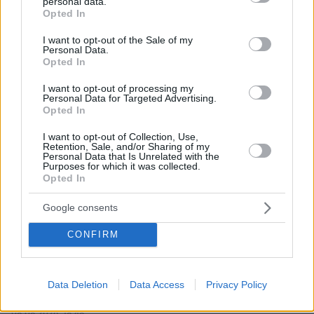
personal data.
grant or deny consent to Google and its third-party tags to
Opted In
use your data for below specified purposes in below Google
consent section.
I want to opt-out of the Sale of my
Personal Data.
Opted In
I want to opt-out of processing my
Personal Data for Targeted Advertising.
Opted In
I want to opt-out of Collection, Use,
Retention, Sale, and/or Sharing of my
Personal Data that Is Unrelated with the
Purposes for which it was collected.
Opted In
Google consents
CONFIRM
Data Deletion
Data Access
Privacy Policy
08.08.2026, 18:48