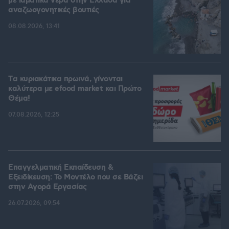
με ιαματικά νερά στην Ελλάδα για
αναζωογονητικές βουτιές
08.08.2026, 13:41
Tα κυριακάτικα πρωινά, γίνονται
καλύτερα με efood market και Πρώτο
Θέμα!
07.08.2026, 12:25
Επαγγελματική Εκπαίδευση &
Εξειδίκευση: Το Mοντέλο που σε Bάζει
στην Aγορά Eργασίας
26.07.2026, 09:54