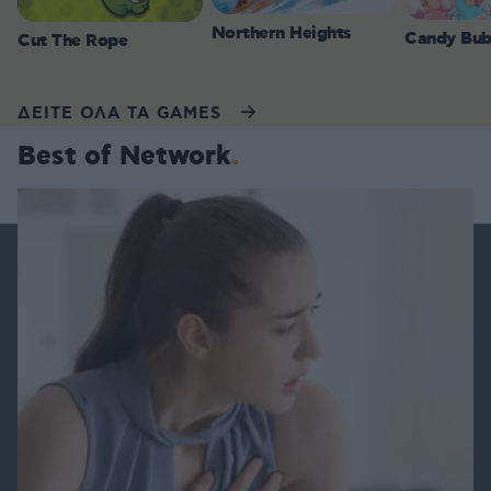
Northern Heights
Candy Bub
Cut The Rope
ΔΕΙΤΕ ΟΛΑ ΤΑ GAMES
Best of Network