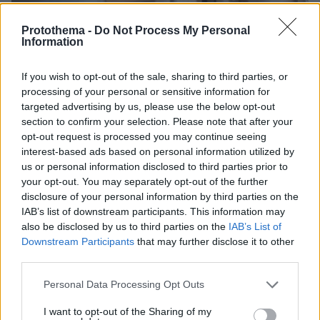
Protothema -
Do Not Process My Personal
Information
If you wish to opt-out of the sale, sharing to third parties, or
processing of your personal or sensitive information for
targeted advertising by us, please use the below opt-out
section to confirm your selection. Please note that after your
opt-out request is processed you may continue seeing
interest-based ads based on personal information utilized by
us or personal information disclosed to third parties prior to
your opt-out. You may separately opt-out of the further
disclosure of your personal information by third parties on the
IAB’s list of downstream participants. This information may
also be disclosed by us to third parties on the
IAB’s List of
08.08.2026, 18:08
Downstream Participants
that may further disclose it to other
Μυστήριο 3.500 ετών στη Σαντορίνη: Ο 15χρονος
third parties.
που δεν πρόλαβε να ξεφύγει από το τσουνάμι
μπορεί ν' αλλάξει τη χρονολογία της μεγάλης
Please note that this website/app uses one or more Google
Personal Data Processing Opt Outs
έκρηξης
services and may gather and store information including but
not limited to your visit or usage behaviour. You may click to
I want to opt-out of the Sharing of my