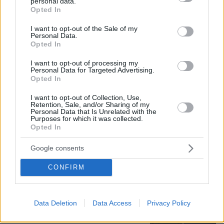
personal data.
grant or deny consent to Google and its third-party tags to
Opted In
use your data for below specified purposes in below Google
consent section.
I want to opt-out of the Sale of my
Personal Data.
Opted In
I want to opt-out of processing my
Personal Data for Targeted Advertising.
Opted In
08.08.2026, 18:48
I want to opt-out of Collection, Use,
Εγκαταλείπει το κόμμα Καρυστιανού και ο
Retention, Sale, and/or Sharing of my
Personal Data that Is Unrelated with the
επιχειρηματίας Νίκος Μπρουτζάκης: Καταγγέλλει
Purposes for which it was collected.
κλειστή κάστα, «λένε προδότες και πληρωμένους
Opted In
όσους αποχωρούν»
Google consents
Συνδικαλιστής ψαράς που αποχώρησε
CONFIRM
από την Ελπίδα της Καρυστιανού, της
ζητά να τον προστατέψει:
Καταγγέλλει μεθοδευμένη σπίλωση
από μέλη του κόμματος
Data Deletion
Data Access
Privacy Policy
19
08.08.2026, 20:05