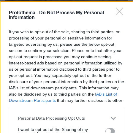
Protothema -
Do Not Process My Personal
08.08.2026, 18:08
Information
Μυστήριο 3.500 ετών στη Σαντορίνη: Ο 15χρονος
που δεν πρόλαβε να ξεφύγει από το τσουνάμι
If you wish to opt-out of the sale, sharing to third parties, or
μπορεί ν' αλλάξει τη χρονολογία της μεγάλης
processing of your personal or sensitive information for
έκρηξης
targeted advertising by us, please use the below opt-out
section to confirm your selection. Please note that after your
opt-out request is processed you may continue seeing
interest-based ads based on personal information utilized by
us or personal information disclosed to third parties prior to
your opt-out. You may separately opt-out of the further
disclosure of your personal information by third parties on the
IAB’s list of downstream participants. This information may
also be disclosed by us to third parties on the
IAB’s List of
Downstream Participants
that may further disclose it to other
third parties.
Please note that this website/app uses one or more Google
Personal Data Processing Opt Outs
services and may gather and store information including but
not limited to your visit or usage behaviour. You may click to
I want to opt-out of the Sharing of my