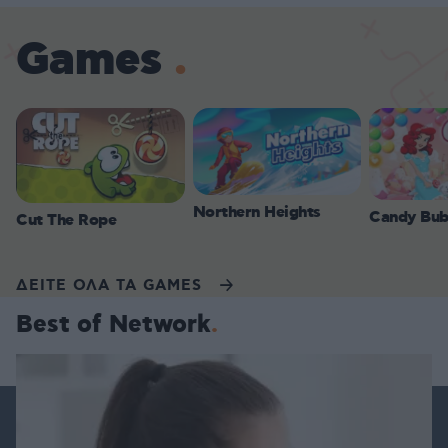
Games
Northern Heights
Candy Bub
Cut The Rope
ΔΕΙΤΕ ΟΛΑ ΤΑ GAMES
Best of Network