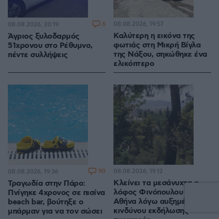
6
08.08.2026, 19:57
08.08.2026, 20:19
Καλύτερη η εικόνα της
Άγριος ξυλοδαρμός
φωτιάς στη Μικρή Βίγλα
51χρονου στο Ρέθυμνο,
της Νάξου, σηκώθηκε ένα
πέντε συλλήψεις
ελικόπτερο
90
08.08.2026, 19:12
08.08.2026, 19:36
Κλείνει τα μεσάνυχτα ο
Τραγωδία στην Πάρο:
λόφος Φινόπουλου στην
Πνίγηκε 4χρονος σε πισίνα
Αθήνα λόγω αυξημένου
beach bar, βούτηξε ο
κινδύνου εκδήλωσης
μπάρμαν για να τον σώσει