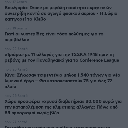
πριν 17 λεπτά
Βουλγαρία: Drone με μεγάλη ποσότητα εκρηκτικών
συνετρίβη κοντά σε αγωγό φυσικού αερίου - Η Σόφια
κατηγορεί το Κίεβο
πριν 19 λεπτά
Γιατί οι νυχτερίδες είναι τόσο πολύτιμες για το
περιβάλλον
πριν 22 λεπτά
«Τριάρα» με 11 αλλαγές για την ΤΣΣΚΑ 1948 πριν τη
ρεβάνς με τον Παναθηναϊκό για το Conference League
πριν 25 λεπτά
Κίνα: Σήκωσαν τσιμεντένιο μπλοκ 1.540 τόνων για νέο
λιμενικό έργο – Θα κατασκευαστούν 75 για έως 72
πλοία
πριν 26 λεπτά
Χώρα προσφέρει «χρυσά διαβατήρια» 80.000 ευρώ για
την καταπολέμηση της κλιματικής αλλαγής: Πάνω από
85 προορισμοί χωρίς βίζα
πριν 27 λεπτά
Για ανθρωποκτονία από αμέλεια κατηγορούνται οι