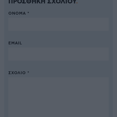
ΠΡΟΣΘΗΚΗ ΣΧΟΛΙΟΥ
ΌΝΟΜΑ *
EMAIL
ΣΧΌΛΙΟ *