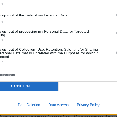
ε στην Αργεντινή. Ο εκτροφέας, Antonio
In
nez, ήθελε έναν σκύλο που επεδείκνυε
νναιότητα και θεληματικά θα προστάτευε την
o opt-out of the Sale of my Personal Data.
του συντροφιά μέχρι θανάτου. Εκτράφηκε για
In
το 1928, από τον Cordoba Fighting Dog μαζί
to opt-out of processing my Personal Data for Targeted
ing.
 ευρύ φάσμα από άλλες ράτσες,
In
ντας και τον Γερμανικό Μολοσσό, το Boxer,
o opt-out of Collection, Use, Retention, Sale, and/or Sharing
astiff, το Old English Bulldog, το Bull Terrier,
ersonal Data that Is Unrelated with the Purposes for which it
lected.
enees, το Pointer, το Irish Wolfhound και
In
ogue de Bordeaux. Ο Νόρες Μαρτίνεζ συνέχισ
ι την φυλή μέσω της επιλεκτικής εκτροφής για
consents
τα επιθυμητά χαρακτηριστικά.
CONFIRM
σία
Data Deletion
Data Access
Privacy Policy