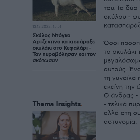
του. Τα δύο
σκύλου - φυ
κατασπαράζε
13.12.2022, 15:51
Σκύλος Ντόγκο
Αρτζεντίνο κατασπάραξε
Όσοι προσπ
σκυλάκι στο Κεφαλάρι -
το σκυλάκι 
Τον πυροβόλησαν και τον
μεγαλόσωμο
σκότωσαν
αυτούς. Έν
τη γυναίκα 
εκείνη την 
Ο άνδρας - 
Thema Insights
- τελικά π
αλλά στη συ
αστυνομία.