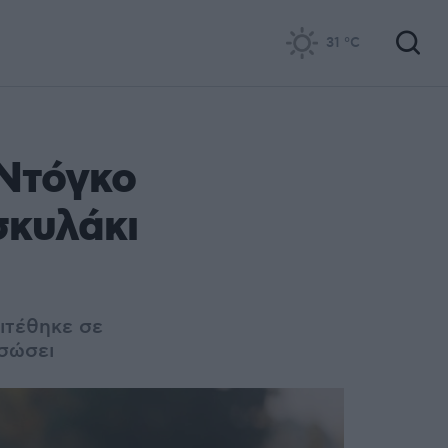
31
°C
 Ντόγκο
σκυλάκι
πιτέθηκε σε
 σώσει