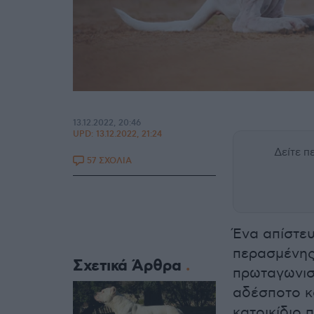
13.12.2022, 20:46
UPD:
13.12.2022, 21:24
Δείτε 
57 ΣΧΟΛΙΑ
Ένα απίστε
περασμένης
Σχετικά Άρθρα
πρωταγωνισ
αδέσποτο κ
κατοικίδιο π