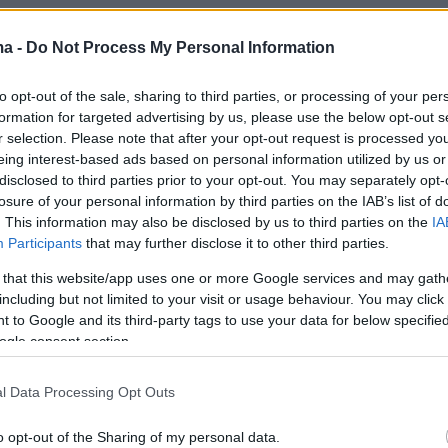
ο οδηγός ενός αυτοκίνητου εξαιτίας του
ma -
Do Not Process My Personal Information
κλίματος που επικρατούσε σταμάτησε στο
 πυροβόλησε τον σκύλο
- φυλής Ντόγκο
to opt-out of the sale, sharing to third parties, or processing of your per
-
ο οποίος έκανε την επίθεση εναντίον του
formation for targeted advertising by us, please use the below opt-out s
 σκύλου.
r selection. Please note that after your opt-out request is processed y
eing interest-based ads based on personal information utilized by us or
 το μικρό σκυλάκι πέθανε από τα τραύματα
disclosed to third parties prior to your opt-out. You may separately opt-
οκάλεσε το Ντόγκο Αρτζεντίνο, ενώ
losure of your personal information by third parties on the IAB’s list of
ατίας κατέθεσε μήνυση κατά της ιδιοκτήτριας
. This information may also be disclosed by us to third parties on the
IA
Participants
that may further disclose it to other third parties.
που σκότωσε το δικό της.
 that this website/app uses one or more Google services and may gath
including but not limited to your visit or usage behaviour. You may click 
 to Google and its third-party tags to use your data for below specifi
του Ντόγκο Αρτζεντίνο
ogle consent section.
τζεντίνο γνωστός επίσης και ως Argentine
l Data Processing Opt Outs
ναι μεγαλόσωμος, λευκός, μυώδης σκύλος που
o opt-out of the Sharing of my personal data.