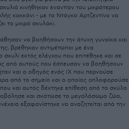
 σκυλιά κινήθηκαν εναντίον του μικρότερου
λής κοκκόνι - με το
Ντ
ό
γκο Αρτζεντ
ί
νο να
ι το μικρό σκυλάκι
.
άθησαν να βοηθήσουν την άτυχη γυναίκα και
της, βρέθηκαν αντιμέτωποι με ένα
 σκυλί εκτός ελέγχου που επιτέθηκε και σε
ας από αυτούς που έσπευσαν να βοηθήσουν
ήταν και ο οδηγός ενός ΙΧ που περνούσε
ώρα από το σημείο και ο οποίος οπλοφορούσε
που και αυτός δέχτηκε επίθεση από το σκύλο
υροβόλησε και σκότωσε το μεγαλόσωμο ζώο,
νέχεια εξαφανίστηκε να αναζητείται από την