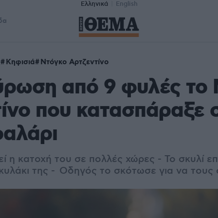
Ελληνικά
English
δα
ς
Κηφισιά
Ντόγκο Αρτζεντίνο
ύρωση από 9 φυλές το
ίνο που κατασπάραξε 
φαλάρι
ί η κατοχή του σε πολλές χώρες - Το σκυλί ε
σκυλάκι της - Οδηγός το σκότωσε για να τους