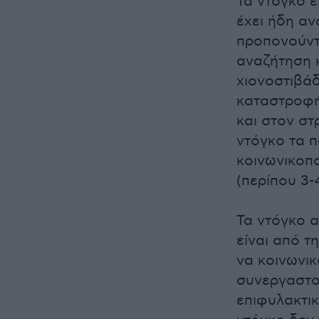
Τα ντόγκο 
έχει ήδη αν
προπονούντα
αναζήτηση 
χιονοστιβά
καταστροφή,
και στον στ
ντόγκο τα π
κοινωνικοπο
(περίπου 3-
Τα ντόγκο α
είναι από τ
να κοινωνικ
συνεργαστο
επιφυλακτικ