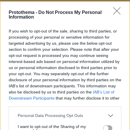
Αυτήν στην οποίαν θα ανήκει για πάντα ο
Γιάννης Διακογιάννης.
Protothema -
Do Not Process My Personal
Information
If you wish to opt-out of the sale, sharing to third parties, or
processing of your personal or sensitive information for
targeted advertising by us, please use the below opt-out
section to confirm your selection. Please note that after your
opt-out request is processed you may continue seeing
interest-based ads based on personal information utilized by
us or personal information disclosed to third parties prior to
your opt-out. You may separately opt-out of the further
disclosure of your personal information by third parties on the
IAB’s list of downstream participants. This information may
also be disclosed by us to third parties on the
IAB’s List of
Downstream Participants
that may further disclose it to other
third parties.
Please note that this website/app uses one or more Google
Personal Data Processing Opt Outs
services and may gather and store information including but
not limited to your visit or usage behaviour. You may click to
I want to opt-out of the Sharing of my