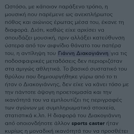
Ωστόσο, με κάποιον παράξενο τρόπο, η
μουσική που παρέμενε ως ανεκπλήρωτος
πόθος και αιώνιος έρωτας μέσα του, έκανε τη
διαφορά. Διότι, καθώς είχε αρχίσει να
σπουδάζει μουσική, πριν αλλάξει κατεύθυνση
ύστερα από τον αιφνίδιο θάνατο του πατέρα
του, η αντίληψη του
Γιάννη Διακογιάννη
για τις
ποδοσφαιρικές μεταδόσεις δεν περιοριζόταν
στα αμιγώς αθλητικά. Το βασικό συστατικό του
θρύλου που δημιουργήθηκε γύρω από το τι
ήταν ο Διακογιάννης, δεν είχε να κάνει τόσο με
την πάντοτε άψογη προετοιμασία και την
ικανότητά του να εμπλουτίζει τις περιγραφές
των αγώνων με συμπληρωματικά στοιχεία,
στατιστικά κ.λπ. Η διαφορά του Διακογιάννη
sports caster
από οποιονδήποτε άλλον
ήταν
κυρίως η μοναδική ικανότητά του να προσθέτει