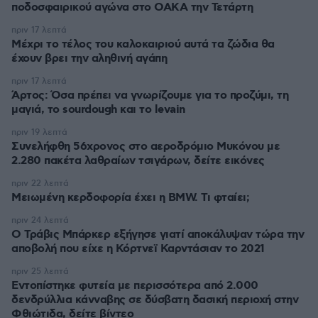
ποδοσφαιρικού αγώνα στο ΟΑΚΑ την Τετάρτη
πριν 17 λεπτά
Μέχρι το τέλος του καλοκαιριού αυτά τα ζώδια θα
έχουν βρει την αληθινή αγάπη
πριν 17 λεπτά
Άρτος: Όσα πρέπει να γνωρίζουμε για το προζύμι, τη
μαγιά, το sourdough και το levain
πριν 19 λεπτά
Συνελήφθη 56χρονος στο αεροδρόμιο Μυκόνου με
2.280 πακέτα λαθραίων τσιγάρων, δείτε εικόνες
πριν 22 λεπτά
Μειωμένη κερδοφορία έχει η BMW. Τι φταίει;
πριν 24 λεπτά
O Τράβις Μπάρκερ εξήγησε γιατί αποκάλυψαν τώρα την
αποβολή που είχε η Κόρτνεϊ Καρντάσιαν το 2021
πριν 25 λεπτά
Εντοπίστηκε φυτεία με περισσότερα από 2.000
δενδρύλλια κάνναβης σε δύσβατη δασική περιοχή στην
Φθιώτιδα, δείτε βίντεο