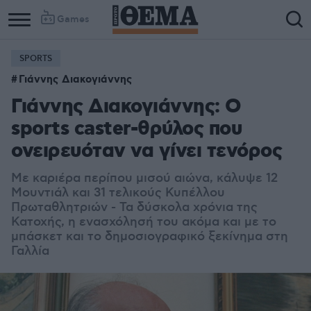
Games
SPORTS
Column
Column
Γιάννης Διακογιάννης
1
2
Γιάννης Διακογιάννης: Ο
sports caster-θρύλος που
ονειρευόταν να γίνει τενόρος
Με καριέρα περίπου μισού αιώνα, κάλυψε 12
Μουντιάλ και 31 τελικούς Κυπέλλου
Πρωταθλητριών - Τα δύσκολα χρόνια της
Κατοχής, η ενασχόλησή του ακόμα και με το
μπάσκετ και το δημοσιογραφικό ξεκίνημα στη
Γαλλία