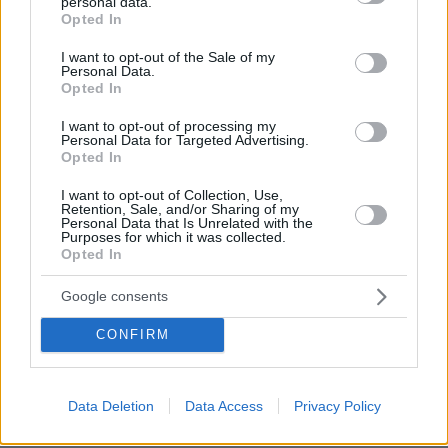
personal data.
grant or deny consent to Google and its third-party tags to
Opted In
use your data for below specified purposes in below Google
consent section.
I want to opt-out of the Sale of my
Personal Data.
Opted In
I want to opt-out of processing my
Personal Data for Targeted Advertising.
Opted In
I want to opt-out of Collection, Use,
Retention, Sale, and/or Sharing of my
Personal Data that Is Unrelated with the
Purposes for which it was collected.
Η καριέρα του ξεκίνησε τη δεκαετία του '50 και
Opted In
διήρκησε περίπου μισόν αιώνα. Μεταξύ
Google consents
χιλιάδων άλλων ποδοσφαιρικών και αθλητικών
διοργανώσεων, κάλυψε 12 Μουντιάλ και 31
CONFIRM
τελικούς Κυπέλλου Πρωταθλητριών Ευρώπης
Champions League.
-το σημερινό
Εντούτοις, ο
Data Deletion
Data Access
Privacy Policy
στίβος τον γοήτευε ίσως ακόμη περισσότερο
και από το ποδόσφαιρο, το οποίο εκτιμούσε για