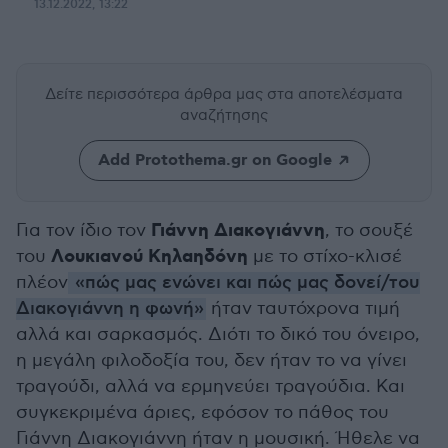
13.12.2022, 13:22
Δείτε περισσότερα άρθρα μας
στα αποτελέσματα
αναζήτησης
Add Protothema.gr on Google
Γιάννη Διακογιάννη
Για τον ίδιο τον
, το σουξέ
Λουκιανού Κηλαηδόνη
του
με το στίχο-κλισέ
πλέον
«πώς μας ενώνει και πώς μας δονεί/του
Διακογιάννη η φωνή»
ήταν ταυτόχρονα τιμή
αλλά και σαρκασμός. Διότι το δικό του όνειρο,
η μεγάλη φιλοδοξία του, δεν ήταν το να γίνει
τραγούδι, αλλά να ερμηνεύει τραγούδια. Και
συγκεκριμένα άριες, εφόσον το πάθος του
Γιάννη Διακογιάννη ήταν η μουσική. Ήθελε να