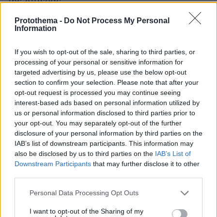
της Δυτέρας.
Protothema -
Do Not Process My Personal
Ο καιρός με μια ματιά
Information
-Πρόσκαιρη ύφεση από το μεσημέρι της
If you wish to opt-out of the sale, sharing to third parties, or
processing of your personal or sensitive information for
Δευτέρας. Νέα επιδείνωση του καιρού από το
targeted advertising by us, please use the below opt-out
βράδυ της Τρίτης προς την Τετάρτη σε όλη τη
section to confirm your selection. Please note that after your
χώρα
opt-out request is processed you may continue seeing
interest-based ads based on personal information utilized by
us or personal information disclosed to third parties prior to
θερμοκρασία
-Η
πάνω από τα κανονικά επίπεδα
your opt-out. You may separately opt-out of the further
με πτώση από την Τρίτη
disclosure of your personal information by third parties on the
IAB’s list of downstream participants. This information may
-Οι άνεμοι θα φτάνουν τα 6 με 7 μποφόρ
also be disclosed by us to third parties on the
IAB’s List of
Downstream Participants
that may further disclose it to other
ενισχυόμενοι πρόσκαιρα στα 7 και τοπικά 8
third parties.
μποφόρ
Please note that this website/app uses one or more Google
Personal Data Processing Opt Outs
services and may gather and store information including but
Ωστόσο, σύμφωνα με τα τελευταία
not limited to your visit or usage behaviour. You may click to
I want to opt-out of the Sharing of my
προγνωστικά μοντέλα νέα επιδείνωση του