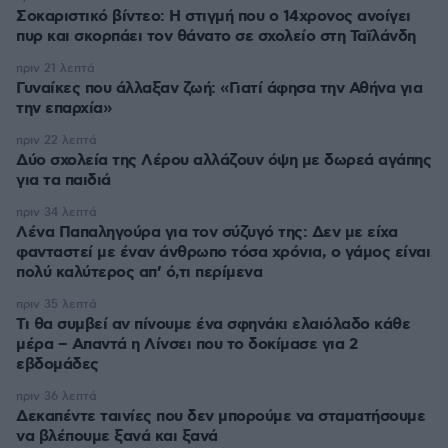
Σοκαριστικό βίντεο: Η στιγμή που ο 14χρονος ανοίγει
πυρ και σκορπάει τον θάνατο σε σχολείο στη Ταϊλάνδη
πριν 21 λεπτά
Γυναίκες που άλλαξαν ζωή: «Γιατί άφησα την Αθήνα για
την επαρχία»
πριν 22 λεπτά
Δύο σχολεία της Λέρου αλλάζουν όψη με δωρεά αγάπης
για τα παιδιά
πριν 34 λεπτά
Λένα Παπαληγούρα για τον σύζυγό της: Δεν με είχα
φανταστεί με έναν άνθρωπο τόσα χρόνια, ο γάμος είναι
πολύ καλύτερος απ’ ό,τι περίμενα
πριν 35 λεπτά
Τι θα συμβεί αν πίνουμε ένα σφηνάκι ελαιόλαδο κάθε
μέρα – Απαντά η Λίνσει που το δοκίμασε για 2
εβδομάδες
πριν 36 λεπτά
Δεκαπέντε ταινίες που δεν μπορούμε να σταματήσουμε
να βλέπουμε ξανά και ξανά