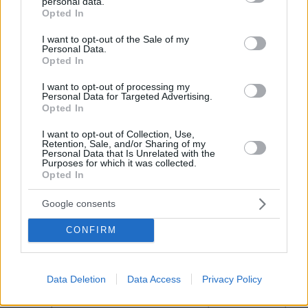
personal data.
grant or deny consent to Google and its third-party tags to
Opted In
καιρού προβλέπεται από αύριο, με τα
use your data for below specified purposes in below Google
φαινόμενα να εξαπλώνονται σε όλη τη χώρα.
consent section.
I want to opt-out of the Sale of my
Personal Data.
Βροχές θα πλήξουν και την Αττική την Τετάρτη.
Opted In
Ο καιρός σήμερα - Η αναλυτική πρόγνωση
I want to opt-out of processing my
Personal Data for Targeted Advertising.
Opted In
Στη δυτική Ελλάδα προβλέπονται βροχές και
I want to opt-out of Collection, Use,
σποραδικές καταιγίδες. Από το απόγευμα τα
Retention, Sale, and/or Sharing of my
Personal Data that Is Unrelated with the
φαινόμενα θα είναι κατά τόπους ισχυρά και θα
Purposes for which it was collected.
Opted In
συνοδεύονται από τοπικές χαλαζοπτώσεις και
ισχυρούς ανέμους. Στην υπόλοιπη χώρα λίγες
Google consents
νεφώσεις που βαθμιαία θα αυξηθούν και θα
σημειωθούν τοπικές βροχές και σποραδικές
CONFIRM
καταιγίδες από το απόγευμα στα βόρεια και
από τις βραδινές ώρες και στην υπόλοιπη
Data Deletion
Data Access
Privacy Policy
χώρα.
Οι άνεμοι θα πνέουν από δυτικές διευθύνσεις