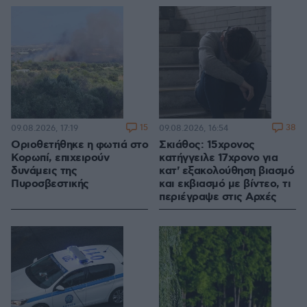
15
38
09.08.2026, 17:19
09.08.2026, 16:54
Οριοθετήθηκε η φωτιά στο
Σκιάθος: 15χρονος
Κορωπί, επιχειρούν
κατήγγειλε 17χρονο για
δυνάμεις της
κατ' εξακολούθηση βιασμό
Πυροσβεστικής
και εκβιασμό με βίντεο, τι
περιέγραψε στις Αρχές