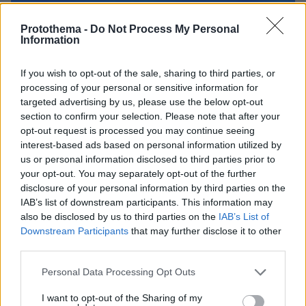
Protothema -
Do Not Process My Personal
Information
If you wish to opt-out of the sale, sharing to third parties, or
processing of your personal or sensitive information for
targeted advertising by us, please use the below opt-out
section to confirm your selection. Please note that after your
opt-out request is processed you may continue seeing
interest-based ads based on personal information utilized by
us or personal information disclosed to third parties prior to
your opt-out. You may separately opt-out of the further
disclosure of your personal information by third parties on the
IAB’s list of downstream participants. This information may
also be disclosed by us to third parties on the
IAB’s List of
Downstream Participants
that may further disclose it to other
third parties.
Please note that this website/app uses one or more Google
Personal Data Processing Opt Outs
services and may gather and store information including but
09.08.2026, 14:39
not limited to your visit or usage behaviour. You may click to
I want to opt-out of the Sharing of my