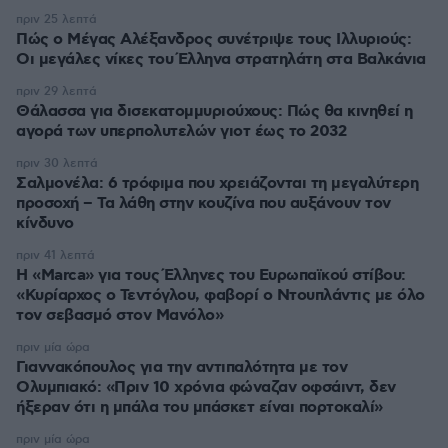
πριν 25 λεπτά
Πώς ο Μέγας Αλέξανδρος συνέτριψε τους Ιλλυριούς:
Οι μεγάλες νίκες του Έλληνα στρατηλάτη στα Βαλκάνια
πριν 29 λεπτά
Θάλασσα για δισεκατομμυριούχους: Πώς θα κινηθεί η
αγορά των υπερπολυτελών γιοτ έως το 2032
πριν 30 λεπτά
Σαλμονέλα: 6 τρόφιμα που χρειάζονται τη μεγαλύτερη
προσοχή – Τα λάθη στην κουζίνα που αυξάνουν τον
κίνδυνο
πριν 41 λεπτά
Η «Marca» για τους Έλληνες του Ευρωπαϊκού στίβου:
«Κυρίαρχος ο Τεντόγλου, φαβορί ο Ντουπλάντις με όλο
τον σεβασμό στον Μανόλο»
πριν μία ώρα
Γιαννακόπουλος για την αντιπαλότητα με τον
Ολυμπιακό: «Πριν 10 χρόνια φώναζαν οφσάιντ, δεν
ήξεραν ότι η μπάλα του μπάσκετ είναι πορτοκαλί»
πριν μία ώρα