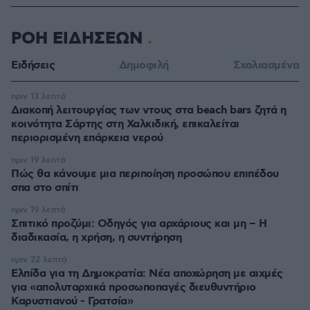
ΡΟΗ ΕΙΔΗΣΕΩΝ
Ειδήσεις
Δημοφιλή
Σχολιασμένα
πριν 13 λεπτά
Διακοπή λειτουργίας των ντους στα beach bars ζητά η
κοινότητα Σάρτης στη Χαλκιδική, επικαλείται
περιορισμένη επάρκεια νερού
πριν 19 λεπτά
Πώς θα κάνουμε μια περιποίηση προσώπου επιπέδου
σπα στο σπίτι
πριν 19 λεπτά
Σπιτικό προζύμι: Οδηγός για αρχάριους και μη – Η
διαδικασία, η χρήση, η συντήρηση
πριν 22 λεπτά
Ελπίδα για τη Δημοκρατία: Νέα αποχώρηση με αιχμές
για «απολυταρχικά προσωποπαγές διευθυντήριο
Καρυστιανού - Γρατσία»