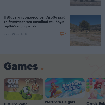
Πέθανε κτηνοτρόφος στη Λέσβο μετά
τη θανάτωση του κοπαδιού του λόγω
αφθώδους πυρετού
4
09.08.2026, 12:47
Games
Northern Heights
Candy Bub
Cut The Rope