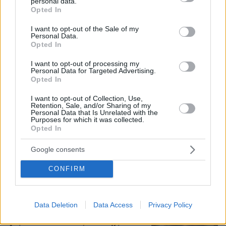
Σκέρτσος: «Στατιστική παγίδα» το ότι 7 στους 10
personal data.
grant or deny consent to Google and its third-party tags to
Opted In
έχουν καταθέσεις κάτω από 1.000 ευρώ, τι
use your data for below specified purposes in below Google
δείχνουν τα στοιχεία
consent section.
I want to opt-out of the Sale of my
Personal Data.
Opted In
Σκιάθος: 15χρονος κατήγγειλε 17χρονο
για κατ' εξακολούθηση βιασμό και
I want to opt-out of processing my
Personal Data for Targeted Advertising.
εκβιασμό με βίντεο, τι περιέγραψε στις
Opted In
Αρχές
I want to opt-out of Collection, Use,
38
09.08.2026, 16:54
Retention, Sale, and/or Sharing of my
Personal Data that Is Unrelated with the
Purposes for which it was collected.
Opted In
Ο Καρέτσας άνοιξε λογαριασμό με τη
Ντόρτμουντ με απίστευτη γκολάρα
Google consents
κόντρα στην Άρσεναλ του Τζόλη,
δείτε βίντεο
CONFIRM
11
09.08.2026, 17:09
Data Deletion
Data Access
Privacy Policy