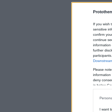
Protothe
If you wish 
sensitive in
confirm you
continue se
information 
further disc
participants
Downstream 
Please note
information 
deny consent
in below Go
Persona
I want t