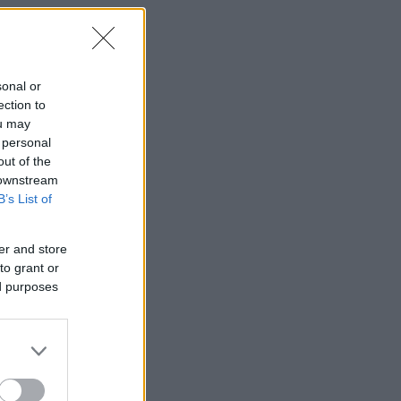
sonal or
ection to
ou may
 personal
out of the
 downstream
B’s List of
er and store
to grant or
ed purposes