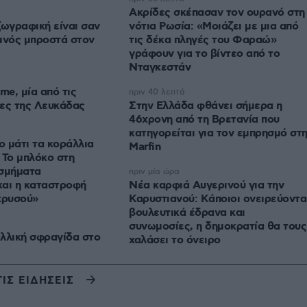
Ακρίδες σκέπασαν τον ουρανό στη
ζωγραφική είναι σαν
νότια Ρωσία: «Μοιάζει με μια από
μνός μπροστά στον
τις δέκα πληγές του Φαραώ»
γράφουν για το βίντεο από το
Νταγκεστάν
me, μία από τις
πριν 40 λεπτά
ες της Λευκάδας
Στην Ελλάδα φθάνει σήμερα η
46χρονη από τη Βρετανία που
κατηγορείται για τον εμπρησμό στ
ο μάτι τα κοράλλια
Marfin
 Το μπλόκο στη
οσμήματα
πριν μία ώρα
και η καταστροφή
Νέα καρφιά Αυγερινού για την
χρυσού»
Καρυστιανού: Kάποιοι ονειρεύοντα
βουλευτικά έδρανα και
συνωμοσίες, η δημοκρατία θα τους
λλική σφραγίδα στο
χαλάσει το όνειρο
ΤΙΣ ΕΙΔΗΣΕΙΣ