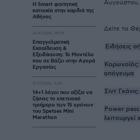
Αυγούστου.
Η Smart φοιτητική
κατοικία στην καρδιά της
Αθήνας
Δείτε τα Θ
26.07.2026, 09:54
Επαγγελματική
Ειδήσεις σ
Εκπαίδευση &
Εξειδίκευση: Το Mοντέλο
που σε Bάζει στην Aγορά
Κορωνοϊός:
Eργασίας
απόγευμα
31.07.2026, 11:04
Σιντ Γκάνι
14+1 λόγοι που αξίζει να
ζήσεις το επετειακό
τριήμερο των 15 χρόνων
Power pass:
του Spetses Mini
Marathon
λειτουργεί