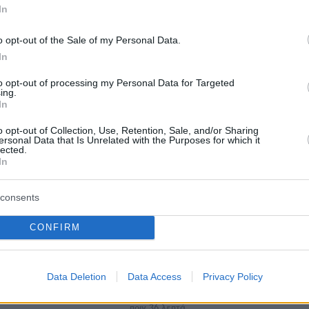
protothema.gr στο Google News
In
το
και μάθετε πρώτοι
εις
o opt-out of the Sale of my Personal Data.
Ειδήσεις
In
 τελευταίες
από την Ελλάδα και τον Κόσμο, τη
Protothema.gr
μβαίνουν, στο
to opt-out of processing my Personal Data for Targeted
ing.
In
o opt-out of Collection, Use, Retention, Sale, and/or Sharing
Ειδήσεις
Δημοφιλή
Σχολιασμέν
ΗΣΕΩΝ
ersonal Data that Is Unrelated with the Purposes for which it
lected.
In
καλώδιο Ελλάδας-Κύπρου: Η
ε τις επιθέσεις
γεωπολιτική σημασία της εμπλοκής
consents
ούλ Ελ Σαγέντ που
της Meridiam
σμα των
CONFIRM
πριν 35 λεπτά
το Μίσιγκαν: Λέει
Βίντεο: Ο Ήλιος όπως δεν τον
εί τους Εβραίους
έχουμε ξαναδεί, οι πιο λεπτομερεί
εικόνες που έχουν καταγραφεί
Data Deletion
Data Access
Privacy Policy
 - Βαμβακά:
ποτέ
σκηνής
πριν 36 λεπτά