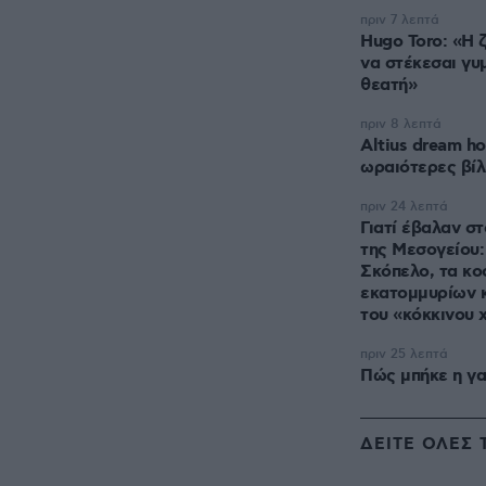
πριν 7 λεπτά
Hugo Toro: «Η 
να στέκεσαι γυ
θεατή»
πριν 8 λεπτά
Altius dream ho
ωραιότερες βίλ
πριν 24 λεπτά
Γιατί έβαλαν στ
της Μεσογείου:
Σκόπελο, τα κ
εκατομμυρίων 
του «κόκκινου 
πριν 25 λεπτά
Πώς μπήκε η γα
ΔΕΙΤΕ ΟΛΕΣ 