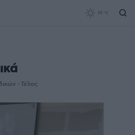
25
°C
ικά
δικών - Τέλος