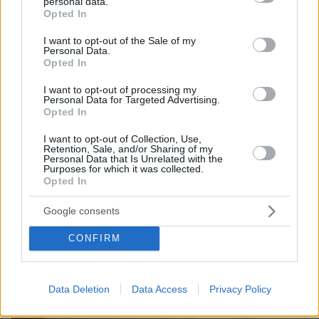
personal data.
grant or deny consent to Google and its third-party tags to
Opted In
use your data for below specified purposes in below Google
consent section.
I want to opt-out of the Sale of my
Personal Data.
Opted In
I want to opt-out of processing my
Personal Data for Targeted Advertising.
Opted In
I want to opt-out of Collection, Use,
Retention, Sale, and/or Sharing of my
Personal Data that Is Unrelated with the
Purposes for which it was collected.
Opted In
Google consents
CONFIRM
Data Deletion
Data Access
Privacy Policy