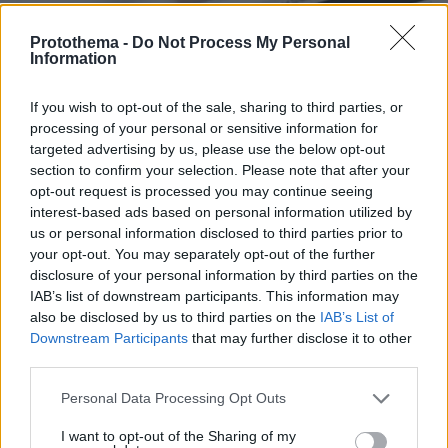
Protothema -
Do Not Process My Personal
Information
If you wish to opt-out of the sale, sharing to third parties, or
processing of your personal or sensitive information for
targeted advertising by us, please use the below opt-out
section to confirm your selection. Please note that after your
opt-out request is processed you may continue seeing
interest-based ads based on personal information utilized by
us or personal information disclosed to third parties prior to
your opt-out. You may separately opt-out of the further
disclosure of your personal information by third parties on the
IAB’s list of downstream participants. This information may
also be disclosed by us to third parties on the
IAB’s List of
Downstream Participants
that may further disclose it to other
18.07.2022, 20:48
third parties.
Μέχρι αύριο το μεσημέρι οι υποψήφιοι φοιτητές
μπορούν να διαγράψουν σχολές από το Μηχανογραφικό
Please note that this website/app uses one or more Google
Personal Data Processing Opt Outs
services and may gather and store information including but
Ανοίγει αύριο στις 8.00 π.μ. η πλατφόρμα - Αναλυτικά
not limited to your visit or usage behaviour. You may click to
I want to opt-out of the Sharing of my
η διαδικασία που πρέπει να ακολουθηθεί