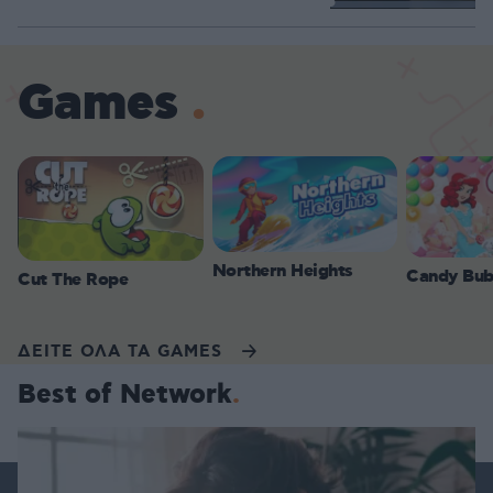
Loaded
:
100.00%
Games
Northern Heights
Candy Bub
Cut The Rope
ΔΕΙΤΕ ΟΛΑ ΤΑ GAMES
Best of Network