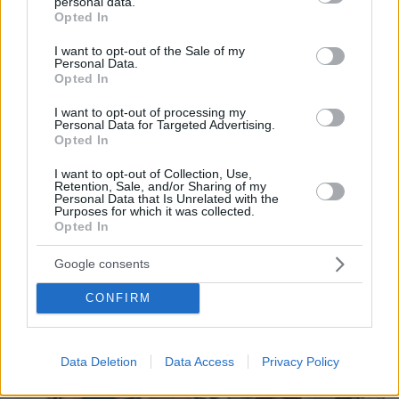
personal data.
grant or deny consent to Google and its third-party tags to
Opted In
07.08.2026, 18:22
use your data for below specified purposes in below Google
«Πόσα θέλεις για το κορίτσι;»: Τουρίστας στην
consent section.
I want to opt-out of the Sale of my
Personal Data.
Κρήτη ζητά... τιμή για να ασελγήσει σε ανήλικη, τι
Opted In
καταγγέλλει ο ιδιοκτήτης επιχείρησης
I want to opt-out of processing my
Personal Data for Targeted Advertising.
Opted In
I want to opt-out of Collection, Use,
Retention, Sale, and/or Sharing of my
Personal Data that Is Unrelated with the
Purposes for which it was collected.
Opted In
Google consents
CONFIRM
Data Deletion
Data Access
Privacy Policy