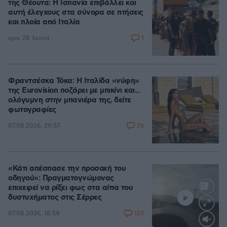
της Θέουτα: Η Ισπανία επιβάλλει και
αυτή έλεγχους στα σύνορα σε πτήσεις
και πλοία από Ιταλία
1
πριν 28 λεπτά
Φραντσέσκα Τόκα: Η Ιταλίδα «νύφη»
της Eurovision ποζάρει με μπικίνι και...
ολόγυμνη στην μπανιέρα της, δείτε
φωτογραφίες
26
07.08.2026, 20:57
«Κάτι απέσπασε την προσοχή του
οδηγού»: Πραγματογνώμονας
επιχειρεί να ρίξει φως στα αίτια του
δυστυχήματος στις Σέρρες
123
07.08.2026, 18:54