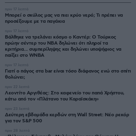
πριν 17 λεπτά
Μπορεί ο σκύλος μας να πιει κρύο νερό; Τι πρέπει να
προσέξουμε με τα παγάκια
πριν 17 λεπτά
Βάλθηκε να τρελάνει κόσμο ο Καντέρ: Ο Τούρκος
πρώην σέντερ του NBA δηλώνει ότι πληροί τα
κριτήρια... συμπερίληψης και δηλώνει υποψήφιος να
παίξει στο WNBA
πριν 17 λεπτά
Γιατί ο πάγος στα bar είναι τόσο διάφανος ενώ στο σπίτι
θολώνει;
πριν 22 λεπτά
Λεοντίτο Αργιθέας: Στο καφενείο του παπά Χρήστου,
κάτω από τον «Πλάτανο του Καραϊσκάκη»
πριν 23 λεπτά
Δεύτερη εβδομάδα κερδών στη Wall Street: Νέο ρεκόρ
για τον S&P 500
πριν 28 λεπτά