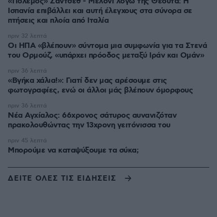
«Πόλεμος» Σάντσεθ - Μελόνι λόγω της Θέουτα: Η
Ισπανία επιβάλλει και αυτή έλεγχους στα σύνορα σε
πτήσεις και πλοία από Ιταλία
πριν 32 λεπτά
Οι ΗΠΑ «βλέπουν» σύντομα μια συμφωνία για τα Στενά
του Ορμούζ, «υπάρχει πρόοδος μεταξύ Ιράν και Ομάν»
πριν 36 λεπτά
«Βγήκα χάλια!»: Γιατί δεν μας αρέσουμε στις
φωτογραφίες, ενώ οι άλλοι μάς βλέπουν όμορφους
πριν 36 λεπτά
Νέα Αγχίαλος: 66χρονος σάτυρος αυνανιζόταν
πρακολουθώντας την 13χρονη γειτόνισσα του
πριν 45 λεπτά
Μπορούμε να καταψύξουμε τα σύκα;
ΔΕΙΤΕ ΟΛΕΣ ΤΙΣ ΕΙΔΗΣΕΙΣ