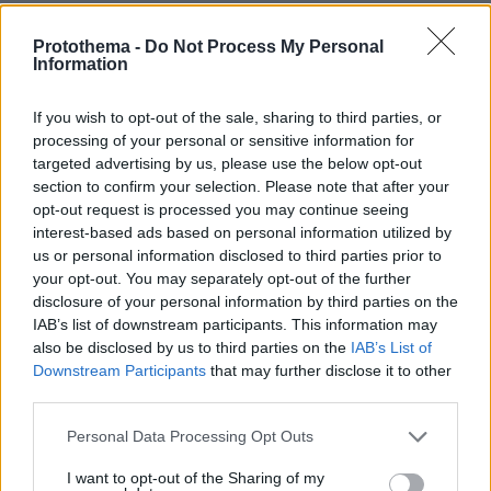
ΤΑ ΠΙΟ ΔΗΜΟΦΙΛΗ
Protothema -
Do Not Process My Personal
Information
If you wish to opt-out of the sale, sharing to third parties, or
processing of your personal or sensitive information for
targeted advertising by us, please use the below opt-out
section to confirm your selection. Please note that after your
opt-out request is processed you may continue seeing
interest-based ads based on personal information utilized by
us or personal information disclosed to third parties prior to
your opt-out. You may separately opt-out of the further
disclosure of your personal information by third parties on the
IAB’s list of downstream participants. This information may
also be disclosed by us to third parties on the
IAB’s List of
Downstream Participants
that may further disclose it to other
third parties.
Please note that this website/app uses one or more Google
Personal Data Processing Opt Outs
services and may gather and store information including but
not limited to your visit or usage behaviour. You may click to
I want to opt-out of the Sharing of my