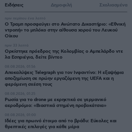
Ειδήσεις
Δημοφιλή
Σχολιασμένα
πριν περίπου ένα λεπτό
Ο Τραμπ προσφεύγει στο Ανώτατο Δικαστήριο: «Εθνική
ντροπή» το μπλόκο στην αίθουσα χορού του Λευκού
Οίκου
πριν 33 λεπτά
Ορκίστηκε πρόεδρος της Κολομβίας ο Αμπελάρδο ντε
λα Εσπριέγια, δείτε βίντεο
08.08.2026, 01:56
Αποκαλύψεις Telegraph για τον Ινφαντίνο: Η εξαψήφια
αποζημίωση σε πρώην εργαζόμενη της UEFA και η
φερόμενη σχέση τους
08.08.2026, 01:25
Ρωσία για το drone με εκρηκτικά σε γερμανικό
αεροδρόμιο: «Βιαστικά στημένη προβοκάτσια»
08.08.2026, 01:00
Ιδέες για πρωινό έτοιμο από το βράδυ: Εύκολες και
θρεπτικές επιλογές για κάθε μέρα