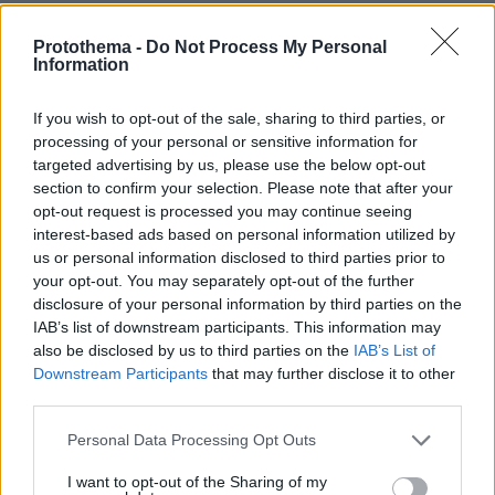
Protothema -
Do Not Process My Personal
Information
ΤΑ ΠΙΟ ΔΗΜΟΦΙΛΗ
If you wish to opt-out of the sale, sharing to third parties, or
processing of your personal or sensitive information for
targeted advertising by us, please use the below opt-out
section to confirm your selection. Please note that after your
opt-out request is processed you may continue seeing
interest-based ads based on personal information utilized by
us or personal information disclosed to third parties prior to
your opt-out. You may separately opt-out of the further
disclosure of your personal information by third parties on the
IAB’s list of downstream participants. This information may
also be disclosed by us to third parties on the
IAB’s List of
Downstream Participants
that may further disclose it to other
third parties.
Please note that this website/app uses one or more Google
Personal Data Processing Opt Outs
services and may gather and store information including but
not limited to your visit or usage behaviour. You may click to
I want to opt-out of the Sharing of my