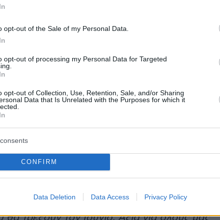
In
o opt-out of the Sale of my Personal Data.
In
κό σκηνικό δεν ήταν το στούντιο ή το γραφείο
to opt-out of processing my Personal Data for Targeted
Υμηττός
, το βουνό στους πρόποδες του
ing.
In
άλωσε ως γνήσιος
Βυρωνιώτης
ενώ ξέρει κάθ
αφού ως δήμαρχος αλλά και όταν ήταν στα
o opt-out of Collection, Use, Retention, Sale, and/or Sharing
ersonal Data that Is Unrelated with the Purposes for which it
ε εκεί. «
80.000 στρέμματα δάσους, ο
lected.
In
πνεύμονας της Αττικής. Το καλοκαίρι
αλλά ήμασταν όλοι εδώ
» θα πει.
consents
CONFIRM
α μίλησε για τα μέτρα. «
Η
αποκλιμάκωση των
γίνει βήμα βήμα. Θα γίνει σε δυο φάσεις. Η
Data Deletion
Data Access
Privacy Policy
ά στα μέτρα που θα τρέξουν τον Μάϊο και η
 θα τρέξουν τον Ιούνιο. Αξία για όλους μας