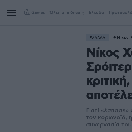
Games
Όλες οι Ειδήσεις
Ελλάδα
Πρωτοσέλι
Νίκος 
ΕΛΛΑΔΑ
Νίκος 
Σρόιτερ
κριτική
αποτέλ
Γιατί «έσπασε»
τον κορωνοϊό, 
συνεργασία του