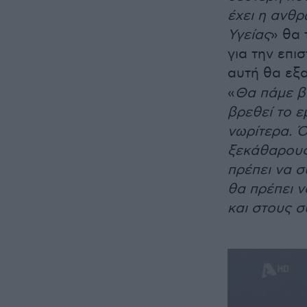
έχει η ανθρ
Υγείας
» θα 
για την επι
αυτή θα εξ
«
Θα πάμε β
βρεθεί το ε
νωρίτερα. 
ξεκάθαρους 
πρέπει να 
θα πρέπει ν
και στους 