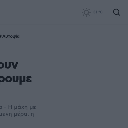
31
°C
Αυτοψία
ουν
έρουμε
ρ - Η μάχη με
μενη μέρα, η