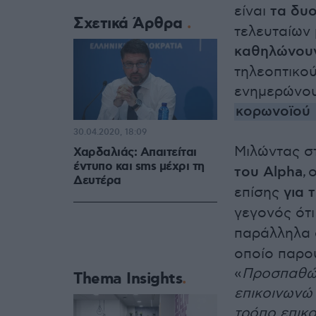
είναι
τα δυ
Σχετικά Άρθρα
τελευταίων 
καθηλώνουν
τηλεοπτικού
ενημερώνουν
κορωνοϊού
30.04.2020, 18:09
Μιλώντας 
Χαρδαλιάς: Απαιτείται
έντυπο και sms μέχρι τη
του Alpha
,
ο
Δευτέρα
επίσης
για 
γεγονός ότι
παράλληλα 
οποίο παρο
«
Προσπαθώ ν
Thema Insights
επικοινωνώ 
τρόπο επικο