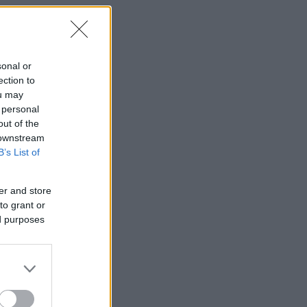
sonal or
ection to
ou may
 personal
out of the
 downstream
B’s List of
er and store
to grant or
ed purposes