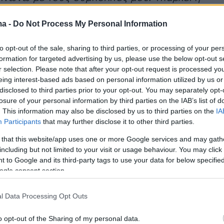
ω την αλήθεια και τα πραγματικά δεδομένα.
ma -
Do Not Process My Personal Information
 είναι το αυστηρό ύφος αλλά αν αυτά που
 φέρει αποτελέσματα
».
to opt-out of the sale, sharing to third parties, or processing of your per
formation for targeted advertising by us, please use the below opt-out s
r selection. Please note that after your opt-out request is processed y
eing interest-based ads based on personal information utilized by us or
disclosed to third parties prior to your opt-out. You may separately opt-
losure of your personal information by third parties on the IAB’s list of
. This information may also be disclosed by us to third parties on the
IA
Participants
that may further disclose it to other third parties.
 that this website/app uses one or more Google services and may gath
including but not limited to your visit or usage behaviour. You may click 
 to Google and its third-party tags to use your data for below specifi
ogle consent section.
l Data Processing Opt Outs
o opt-out of the Sharing of my personal data.