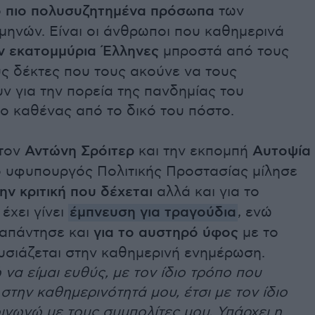
ο πιο πολυσυζητημένα πρόσωπα
των
μηνών. Είναι οι άνθρωποι που καθημερινά
 εκατομμύρια Έλληνες
μπροστά από τους
ς δέκτες που τους ακούνε να τους
 για την πορεία της πανδημίας του
ο καθένας από το δικό του πόστο.
στον
Αντώνη Σρόιτερ
και την εκπομπή
Αυτοψία
 υφυπουργός Πολιτικής Προστασίας μίλησε
την κριτική που δέχεται
αλλά και για το
 έχει γίνει
έμπνευση για τραγούδια
, ενώ
απάντησε και
για το αυστηρό ύφος
με το
υσιάζεται στην καθημερινή ενημέρωση.
α είμαι ευθύς, με τον ίδιο τρόπο που
στην καθημερινότητά μου, έτσι με τον ίδιο
ινωνώ με τους συμπολίτες μου. Υπάρχει η