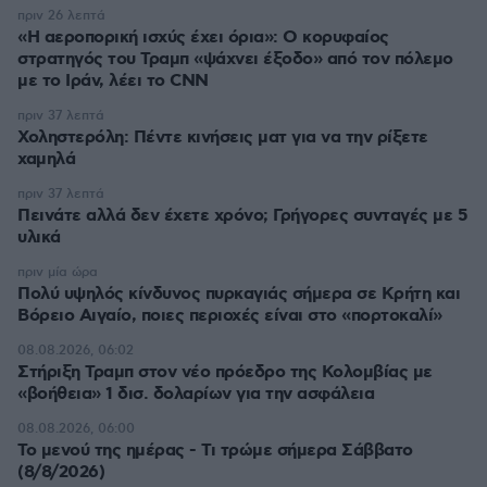
πριν 26 λεπτά
«Η αεροπορική ισχύς έχει όρια»: Ο κορυφαίος
στρατηγός του Τραμπ «ψάχνει έξοδο» από τον πόλεμο
με το Ιράν, λέει το CNN
πριν 37 λεπτά
Χοληστερόλη: Πέντε κινήσεις ματ για να την ρίξετε
χαμηλά
πριν 37 λεπτά
Πεινάτε αλλά δεν έχετε χρόνο; Γρήγορες συνταγές με 5
υλικά
πριν μία ώρα
Πολύ υψηλός κίνδυνος πυρκαγιάς σήμερα σε Κρήτη και
Βόρειο Αιγαίο, ποιες περιοχές είναι στο «πορτοκαλί»
08.08.2026, 06:02
Στήριξη Τραμπ στον νέο πρόεδρο της Κολομβίας με
«βοήθεια» 1 δισ. δολαρίων για την ασφάλεια
08.08.2026, 06:00
Το μενού της ημέρας - Τι τρώμε σήμερα Σάββατο
(8/8/2026)