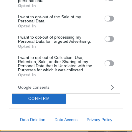
Άλλος για data center; Επενδύσεις
personal data.
grant or deny consent to Google and its third-party tags to
Opted In
€50 δισ. την ερχόμενη δεκαετία
use your data for below specified purposes in below Google
consent section.
347
07.08.2026, 20:16
I want to opt-out of the Sale of my
Personal Data.
Opted In
I want to opt-out of processing my
Personal Data for Targeted Advertising.
Opted In
Νέες καταγγελίες στην Ελπίδα για τη
Δημοκρατία: Γρατσία, Γαλανός,
I want to opt-out of Collection, Use,
Retention, Sale, and/or Sharing of my
Καρυστιανού και αυλικοί το
Personal Data that Is Unrelated with the
μετέτρεψαν σε φοβικό αρχηγικό
Purposes for which it was collected.
κόμμα
Opted In
112
07.08.2026, 19:33
Google consents
CONFIRM
Η Λίλα Μπακλέση έφερε στον κόσμο
το πρώτο της παιδί, δείτε την
ανάρτηση του συντρόφου της περί...
λαού και εξουσίας
Data Deletion
Data Access
Privacy Policy
43
07.08.2026, 22:23