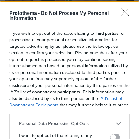
Protothema -
Do Not Process My Personal
Information
If you wish to opt-out of the sale, sharing to third parties, or
processing of your personal or sensitive information for
07.08.2026, 23:30
targeted advertising by us, please use the below opt-out
Βάλθηκε να τρελάνει κόσμο ο Καντέρ: Ο Τούρκος
section to confirm your selection. Please note that after your
πρώην σέντερ του NBA δηλώνει ότι πληροί τα
opt-out request is processed you may continue seeing
κριτήρια... συμπερίληψης και δηλώνει υποψήφιος
interest-based ads based on personal information utilized by
να παίξει στο WNBA
us or personal information disclosed to third parties prior to
your opt-out. You may separately opt-out of the further
disclosure of your personal information by third parties on the
Είδος υπό εξαφάνιση οι
υπερπολύτεκνοι στην Ελλάδα που
IAB’s list of downstream participants. This information may
γερνάει: Τα... δύο ταψιά μεσημεριανό,
also be disclosed by us to third parties on the
IAB’s List of
τα επιδόματα, η καθημερινότητά τους
Downstream Participants
that may further disclose it to other
third parties.
580
07.08.2026, 15:59
Please note that this website/app uses one or more Google
Personal Data Processing Opt Outs
services and may gather and store information including but
not limited to your visit or usage behaviour. You may click to
I want to opt-out of the Sharing of my