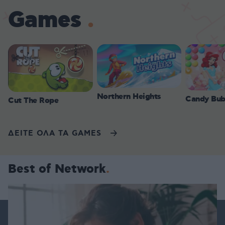
Games
Northern Heights
Candy Bub
Cut The Rope
ΔΕΙΤΕ ΟΛΑ ΤΑ GAMES
Best of Network