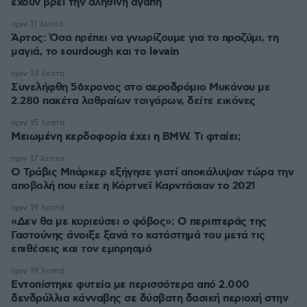
έχουν βρει την αληθινή αγάπη
πριν 11 λεπτά
Άρτος: Όσα πρέπει να γνωρίζουμε για το προζύμι, τη
μαγιά, το sourdough και το levain
πριν 13 λεπτά
Συνελήφθη 56χρονος στο αεροδρόμιο Μυκόνου με
2.280 πακέτα λαθραίων τσιγάρων, δείτε εικόνες
πριν 15 λεπτά
Μειωμένη κερδοφορία έχει η BMW. Τι φταίει;
πριν 17 λεπτά
O Τράβις Μπάρκερ εξήγησε γιατί αποκάλυψαν τώρα την
αποβολή που είχε η Κόρτνεϊ Καρντάσιαν το 2021
πριν 19 λεπτά
«Δεν θα με κυριεύσει ο φόβος»: Ο περιπτεράς της
Γαστούνης άνοιξε ξανά το κατάστημά του μετά τις
επιθέσεις και τον εμπρησμό
πριν 19 λεπτά
Εντοπίστηκε φυτεία με περισσότερα από 2.000
δενδρύλλια κάνναβης σε δύσβατη δασική περιοχή στην