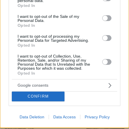
personal data.
grant or deny consent to Google and its third-party tags to
Opted In
Συνελήφθη στη Γερμανία 31χρονος
use your data for below specified purposes in below Google
για δολοφονίες μελών της Greek
consent section.
I want to opt-out of the Sale of my
Mafia, κατηγορείται και για την
Personal Data.
εκτέλεση με 97 σφαίρες του Βαγγέλη
Opted In
Ζαμπούνη
I want to opt-out of processing my
9
07.08.2026, 10:33
Personal Data for Targeted Advertising.
Opted In
Οργή στο Περού για το βίντεο της
I want to opt-out of Collection, Use,
Retention, Sale, and/or Sharing of my
σεξουαλικής επίθεσης μαέστρου σε
Personal Data that Is Unrelated with the
26χρονη τραγουδίστρια: «Σιγά-σιγά
Purposes for which it was collected.
θα το ξεπεράσεις» της έλεγαν από τη
Opted In
μπάντα της
Google consents
75
07.08.2026, 07:16
CONFIRM
Προθεσμία για να απολογηθεί την
Τρίτη έλαβε η 46χρονη που
κατηγορείται για την επίθεση στη
Data Deletion
Data Access
Privacy Policy
Marfin - «Είναι αθώα» λέει ο
συνήγορός της