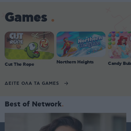
Games
Northern Heights
Candy Bub
Cut The Rope
ΔΕΙΤΕ ΟΛΑ ΤΑ GAMES
Best of Network