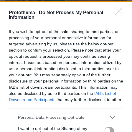
Protothema -
Do Not Process My Personal
Information
If you wish to opt-out of the sale, sharing to third parties, or
processing of your personal or sensitive information for
targeted advertising by us, please use the below opt-out
section to confirm your selection. Please note that after your
opt-out request is processed you may continue seeing
07.08.2026, 09:43
interest-based ads based on personal information utilized by
Πόσο κοστίζει μία εβδομάδα σε βίλες -
us or personal information disclosed to third parties prior to
παράδεισους
your opt-out. You may separately opt-out of the further
disclosure of your personal information by third parties on the
IAB’s list of downstream participants. This information may
Στο Α΄ Νεκροταφείο το μνημόσυνο
για τον έναν χρόνο από τον θάνατο
also be disclosed by us to third parties on the
IAB’s List of
της Λένας Σαμαρά
Downstream Participants
that may further disclose it to other
third parties.
21
07.08.2026, 10:26
Please note that this website/app uses one or more Google
Personal Data Processing Opt Outs
services and may gather and store information including but
not limited to your visit or usage behaviour. You may click to
I want to opt-out of the Sharing of my