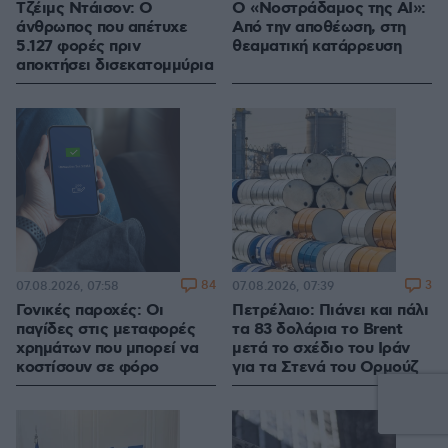
Τζέιμς Ντάισον: Ο
Ο «Νοστράδαμος της AI»:
άνθρωπος που απέτυχε
Από την αποθέωση, στη
5.127 φορές πριν
θεαματική κατάρρευση
αποκτήσει δισεκατομμύρια
84
3
07.08.2026, 07:58
07.08.2026, 07:39
Γονικές παροχές: Οι
Πετρέλαιο: Πιάνει και πάλι
παγίδες στις μεταφορές
τα 83 δολάρια το Brent
χρημάτων που μπορεί να
μετά το σχέδιο του Ιράν
κοστίσουν σε φόρο
για τα Στενά του Ορμούζ